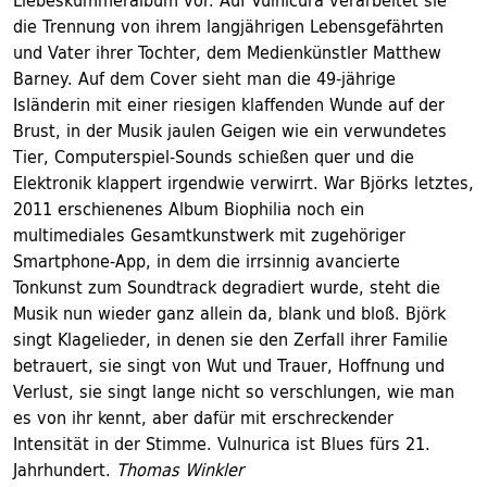
Liebeskummeralbum vor. Auf Vulnicura verarbeitet sie
die Trennung von ihrem langjährigen Lebensgefährten
und Vater ihrer Tochter, dem Medienkünstler Matthew
Barney. Auf dem Cover sieht man die 49-jährige
Isländerin mit einer riesigen klaffenden Wunde auf der
Brust, in der Musik jaulen Geigen wie ein verwundetes
Tier, Computerspiel-Sounds schießen quer und die
Elektronik klappert irgendwie verwirrt. War Björks letztes,
2011 erschienenes Album Biophilia noch ein
multimediales Gesamtkunstwerk mit zugehöriger
Smartphone-App, in dem die irrsinnig avancierte
Tonkunst zum Soundtrack degradiert wurde, steht die
Musik nun wieder ganz allein da, blank und bloß. Björk
singt Klagelieder, in denen sie den Zerfall ihrer Familie
betrauert, sie singt von Wut und Trauer, Hoffnung und
Verlust, sie singt lange nicht so verschlungen, wie man
es von ihr kennt, aber dafür mit erschreckender
Intensität in der Stimme. Vulnurica ist Blues fürs 21.
Jahrhundert.
Thomas Winkler