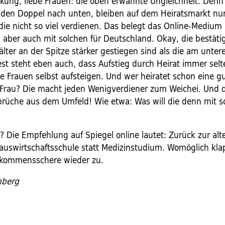
rkung, liebe Frauen: die oben erwähnte Ungleichheit. Denn
den Doppel nach unten, bleiben auf dem Heiratsmarkt nur
 die nicht so viel verdienen. Das belegt das Online-Medium
 aber auch mit solchen für Deutschland. Okay, die bestäti
lter an der Spitze stärker gestiegen sind als die am unte
est steht eben auch, dass Aufstieg durch Heirat immer selt
ele Frauen selbst aufsteigen. Und wer heiratet schon eine g
Frau? Die macht jeden Wenigverdiener zum Weichei. Und 
prüche aus dem Umfeld! Wie etwa: Was will die denn mit 
 Die Empfehlung auf Spiegel online lautet: Zurück zur al
Hauswirtschaftsschule statt Medizinstudium. Womöglich kl
nkommensschere wieder zu.
nberg