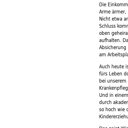
Die Einkomme
Arme ärmer, 
Nicht etwa a
Schluss komm
oben geheira
aufhalten. D
Absicherung 
am Arbeitspl
Auch heute i
fürs Leben do
bei unserem B
Krankenpfleg
Und in einem
durch akadem
so hoch wie 
Kindererziehu