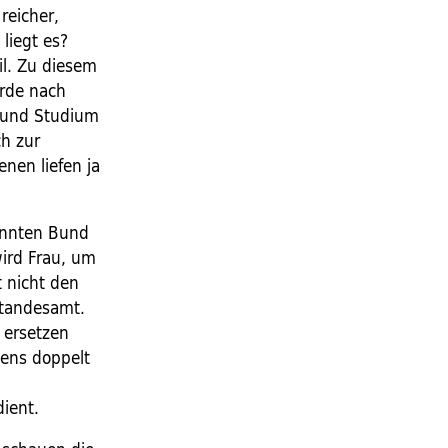
reicher,
liegt es?
il. Zu diesem
urde nach
g und Studium
ch zur
nen liefen ja
annten Bund
wird Frau, um
t nicht den
Standesamt.
 ersetzen
tens doppelt
dient.