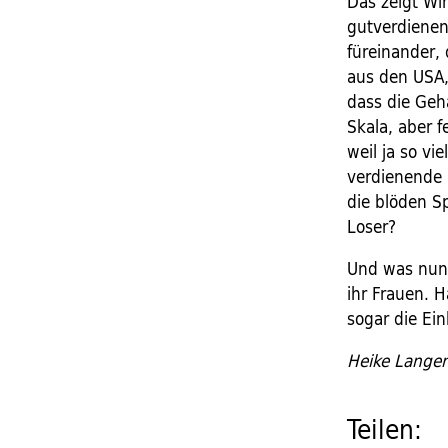
Das zeigt Wi
gutverdienen
füreinander,
aus den USA,
dass die Gehä
Skala, aber f
weil ja so vi
verdienende 
die blöden S
Loser?
Und was nun?
ihr Frauen. 
sogar die Ei
Heike Lange
Teilen: