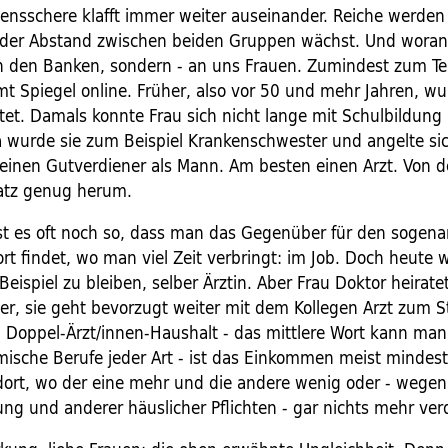
nsschere klafft immer weiter auseinander. Reiche werden 
der Abstand zwischen beiden Gruppen wächst. Und woran 
n den Banken, sondern - an uns Frauen. Zumindest zum Te
t Spiegel online. Früher, also vor 50 und mehr Jahren, w
tet. Damals konnte Frau sich nicht lange mit Schulbildun
a wurde sie zum Beispiel Krankenschwester und angelte si
einen Gutverdiener als Mann. Am besten einen Arzt. Von de
atz genug herum.
st es oft noch so, dass man das Gegenüber für den sogen
rt findet, wo man viel Zeit verbringt: im Job. Doch heute 
eispiel zu bleiben, selber Ärztin. Aber Frau Doktor heirate
er, sie geht bevorzugt weiter mit dem Kollegen Arzt zum 
 Doppel-Ärzt/innen-Haushalt - das mittlere Wort kann man
ische Berufe jeder Art - ist das Einkommen meist mindes
dort, wo der eine mehr und die andere wenig oder - wegen
ng und anderer häuslicher Pflichten - gar nichts mehr ver