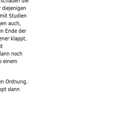
 schauen die
 diejenigen
 mit Studien
gen auch,
ren Ende der
ener klappt,
ut
dann noch
so einem
ten Ordnung,
appt dann