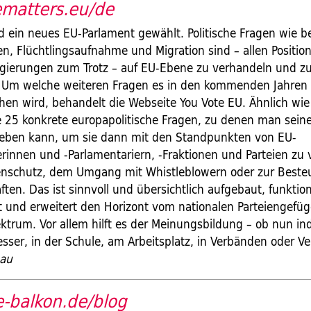
ematters.eu/de
d ein neues EU-Parlament gewählt. Politische Fragen wie b
n, Flüchtlingsaufnahme und Migration sind – allen Positio
egierungen zum Trotz – auf EU-Ebene zu verhandeln und z
 Um welche weiteren Fragen es in den kommenden Jahren
ehen wird, behandelt die Webseite You Vote EU. Ähnlich wi
ie 25 konkrete europapolitische Fragen, zu denen man sein
eben kann, um sie dann mit den Standpunkten von EU-
erinnen und -Parlamentariern, -Fraktionen und Parteien zu 
enschutz, dem Umgang mit Whistleblowern oder zur Beste
ten. Das ist sinnvoll und übersichtlich aufgebaut, funktion
t und erweitert den Horizont vom nationalen Parteiengefüg
ktrum. Vor allem hilft es der Meinungsbildung – ob nun ind
sser, in der Schule, am Arbeitsplatz, in Verbänden oder Ve
hau
-balkon.de/blog