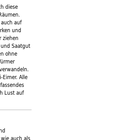
h diese
 Räumen.
 auch auf
urken und
r ziehen
 und Saatgut
en ohne
 Würmer
 verwandeln.
Eimer. Alle
umfassendes
h Lust auf
und
 wie auch als