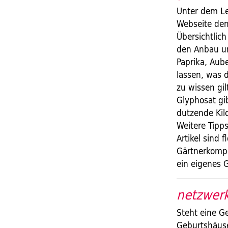
Unter dem Le
Webseite dem
Übersichtlic
den Anbau un
Paprika, Aub
lassen, was 
zu wissen gi
Glyphosat gib
dutzende Kil
Weitere Tipp
Artikel sind 
Gärtnerkompe
ein eigenes
netzwer
Steht eine G
Geburtshäuser