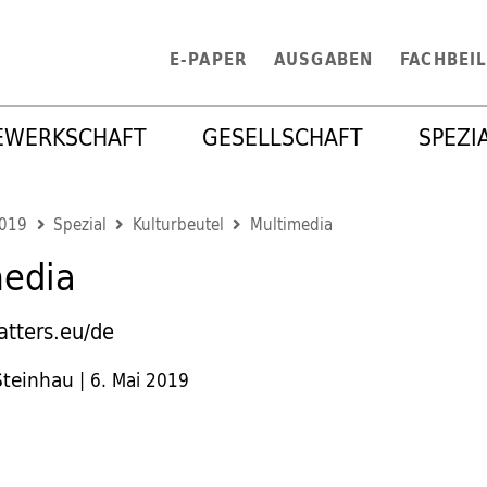
E-PAPER
AUSGABEN
FACHBEI
EWERKSCHAFT
GESELLSCHAFT
SPEZI
2019
Spezial
Kulturbeutel
Multimedia
media
tters.eu/de
Steinhau
|
6. Mai 2019