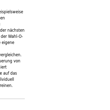
eispielsweise
nen
u
 der nächsten
e der Wahl-O-
e eigene
vergleichen.
uerung von
iert
e auf das
ividuell
reinen.