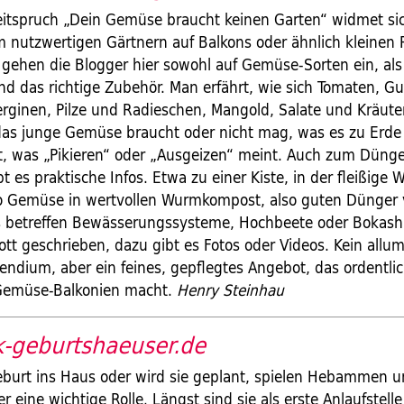
itspruch „Dein Gemüse braucht keinen Garten“ widmet sic
 nutzwertigen Gärtnern auf Balkons oder ähnlich kleinen
h gehen die Blogger hier sowohl auf Gemüse-Sorten ein, als
d das richtige Zubehör. Man erfährt, wie sich Tomaten, G
erginen, Pilze und Radieschen, Mangold, Salate und Kräute
das junge Gemüse braucht oder nicht mag, was es zu Erde
lt, was „Pikieren“ oder „Ausgeizen“ meint. Auch zum Düng
t es praktische Infos. Etwa zu einer Kiste, in der fleißige
o Gemüse in wertvollen Wurmkompost, also guten Dünger
s betreffen Bewässerungssysteme, Hochbeete oder Bokashi-
flott geschrieben, dazu gibt es Fotos oder Videos. Kein all
ndium, aber ein feines, gepflegtes Angebot, das ordentlic
 Gemüse-Balkonien macht.
Henry Steinhau
k-geburtshaeuser.de
eburt ins Haus oder wird sie geplant, spielen Hebammen 
 eine wichtige Rolle. Längst sind sie als erste Anlaufstelle