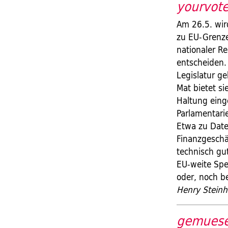
yourvot
Am 26.5. wir
zu EU-Grenze
nationaler R
entscheiden.
Legislatur g
Mat bietet s
Haltung eing
Parlamentari
Etwa zu Dat
Finanzgeschäf
technisch gu
EU-weite Spe
oder, noch be
Henry Stein
gemuese