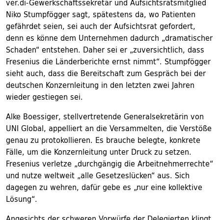
ver.di-Gewerkschaftssekretär und Aufsichtsratsmitglied
Niko Stumpfögger sagt, spätestens da, wo Patienten
gefährdet seien, sei auch der Aufsichtsrat gefordert,
denn es könne dem Unternehmen dadurch „dramatischer
Schaden“ entstehen. Daher sei er „zuversichtlich, dass
Fresenius die Länderberichte ernst nimmt“. Stumpfögger
sieht auch, dass die Bereitschaft zum Gespräch bei der
deutschen Konzernleitung in den letzten zwei Jahren
wieder gestiegen sei.
Alke Boessiger, stellvertretende Generalsekretärin von
UNI Global, appelliert an die Versammelten, die Verstöße
genau zu protokollieren. Es brauche belegte, konkrete
Fälle, um die Konzernleitung unter Druck zu setzen.
Fresenius verletze „durchgängig die Arbeitnehmerrechte“
und nutze weltweit „alle Gesetzeslücken“ aus. Sich
dagegen zu wehren, dafür gebe es „nur eine kollektive
Lösung“.
Angesichts der schweren Vorwürfe der Delegierten klingt