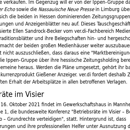
 verkaufen. Im Gegenzug will er von der Ippen-Gruppe d
er Echo
sowie die
Nassauische Neue Presse
in Limburg üb
 sich die beiden in Hessen dominierenden Zeitungsgruppe
tungen und Anzeigenblätter neu auf. Dieses Tauschgeschäft
tisierte Ellen Sandrock-Becker vom ver.di-Fachbereich Medie
 Traditionsblätter und ihre Belegschaften hin- und hergesc
macht der beiden großen Medienhäuser weiter auszubauen
it nicht auszuschließen, dass daraus eine "Marktbereinigun
die Ippen-Gruppe über ihre hessische Zeitungsholding bere
gemeine heraus. Werden die Pläne umgesetzt, gehört ihr b
nkurrenzprodukt Gießener Anzeiger. ver.di fordert deshalb 
en Erhalt der Arbeitsplätze in allen betroffenen Verlagen.
räte im Visier
16. Oktober 2021 findet im Gewerkschaftshaus in Mannh
e 1, die bundesweite Konferenz "Betriebsräte im Visier – B
 – Grundrechte verteidigen", statt. Hintergrund ist, dass
rungen und ihre professionellen Helfer unter Ausnutzung 