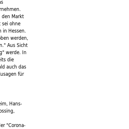
as
ernehmen.
n den Markt
 sei ohne
n in Hessen.
hoben werden,
." Aus Sicht
g" werde. In
its die
ald auch das
Zusagen für
eim, Hans-
ossing,
der "Corona-