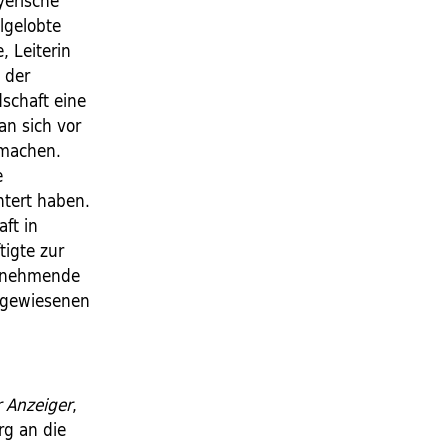
yerische
lgelobte
, Leiterin
 der
schaft eine
an sich vor
 machen.
e
htert haben.
ft in
igte zur
zunehmende
angewiesenen
 Anzeiger
,
rg an die