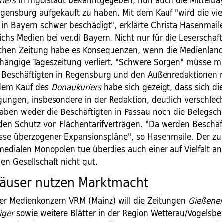
iers
in Ingolstadt bekanntgegeben, nun auch die Mittelba
egensburg aufgekauft zu haben. Mit dem Kauf "wird die vie
t in Bayern schwer beschädigt", erklärte Christa Hasenmaile
chs Medien bei ver.di Bayern. Nicht nur für die Leserschaft
schen Zeitung habe es Konsequenzen, wenn die Medienland
hängige Tageszeitung verliert. "Schwere Sorgen" müsse m
 Beschäftigten in Regensburg und den Außenredaktionen
dem Kauf des
Donaukuriers
habe sich gezeigt, dass sich di
gungen, insbesondere in der Redaktion, deutlich verschlec
haben weder die Beschäftigten in Passau noch die Belegscha
en Schutz von Flächentarifverträgen. "Da werden Beschäft
sse überzogener Expansionspläne", so Hasenmaile. Der 
edialen Monopolen tue überdies auch einer auf Vielfalt 
en Gesellschaft nicht gut.
äuser nutzen Marktmacht
er Medienkonzern VRM (Mainz) will die Zeitungen
Gießener
iger
sowie weitere Blätter in der Region Wetterau/Vogelsbe