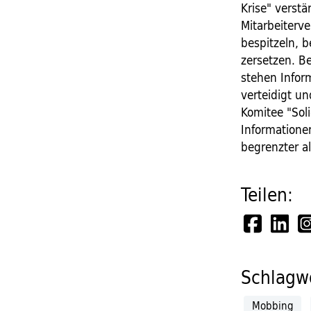
Krise" verst
Mitarbeiterv
bespitzeln, 
zersetzen. B
stehen Inform
verteidigt u
Komitee "Sol
Informatione
begrenzter al
Teilen:
Schlagwö
Mobbing