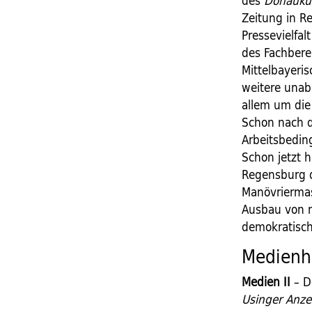
des
Donaukur
Zeitung in R
Pressevielfal
des Fachberei
Mittelbayeri
weitere unab
allem um die
Schon nach 
Arbeitsbedin
Schon jetzt 
Regensburg d
Manövrierma
Ausbau von m
demokratisch
Medienh
Medien II
– D
Usinger Anze