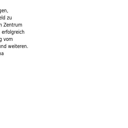
gen,
eld zu
im Zentrum
 erfolgreich
ng vom
und weiteren.
na