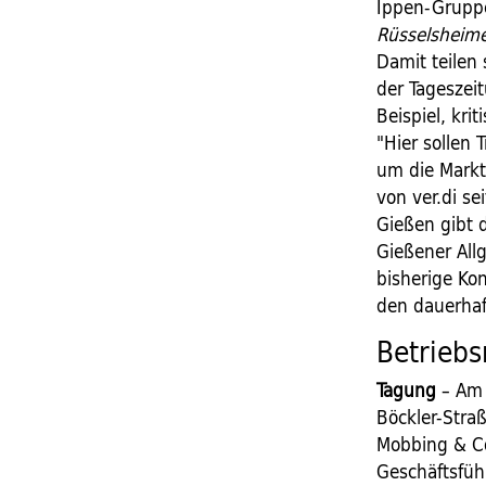
Ippen-Gruppe
Rüsselsheim
Damit teilen
der Tageszei
Beispiel, kri
"Hier sollen
um die Markt
von ver.di se
Gießen gibt 
Gießener All
bisherige Ko
den dauerhaft
Betriebs
Tagung
– Am 
Böckler-Straß
Mobbing & Co
Geschäftsfüh