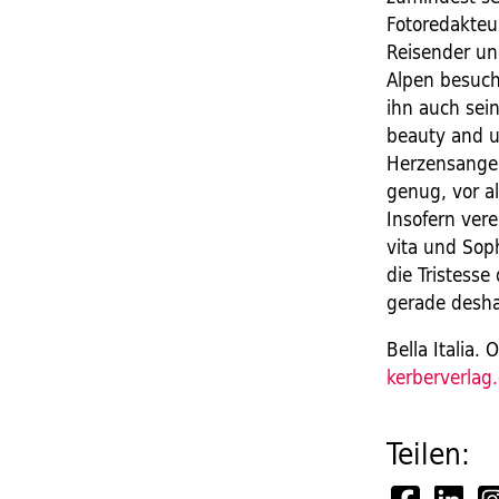
Fotoredakteur
Reisender und
Alpen besucht
ihn auch sein
beauty and u
Herzensangele
genug, vor a
Insofern vere
vita und Soph
die Tristess
gerade desha
Bella Italia.
kerberverlag
Teilen: