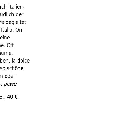
ch Italien-
üdlich der
re begleitet
Italia. On
 eine
e. Oft
räume.
ben, la dolce
 so schöne,
em oder
s.
pewe
S., 40 €