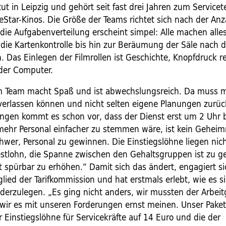
itut in Leipzig und gehört seit fast drei Jahren zum Servic
neStar-Kinos. Die Größe der Teams richtet sich nach der Anz
die Aufgabenverteilung erscheint simpel: Alle machen alle
 die Kartenkontrolle bis hin zur Beräumung der Säle nach 
. Das Einlegen der Filmrollen ist Geschichte, Knopfdruck r
 der Computer.
im Team macht Spaß und ist abwechslungsreich. Da muss 
verlassen können und nicht selten eigene Planungen zurück
ungen kommt es schon vor, dass der Dienst erst um 2 Uhr b
mehr Personal einfacher zu stemmen wäre, ist kein Geheimn
chwer, Personal zu gewinnen. Die Einstiegslöhne liegen nich
estlohn, die Spanne zwischen den Gehaltsgruppen ist zu g
t spürbar zu erhöhen.“ Damit sich das ändert, engagiert si
itglied der Tarifkommission und hat erstmals erlebt, wie es s
ederzulegen. „Es ging nicht anders, wir mussten der ­Arbeit
 wir es mit unseren Forderungen ernst meinen. Unser Paket
 Einstiegslöhne für Servicekräfte auf 14 Euro und die der