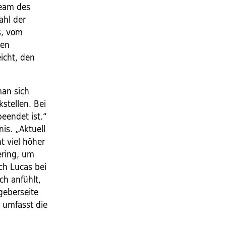
eteam des
ahl der
s, vom
den
eicht, den
man sich
stellen. Bei
eendet ist.“
is. „Aktuell
t viel höher
ering, um
ch Lucas bei
ich anfühlt,
geberseite
 umfasst die