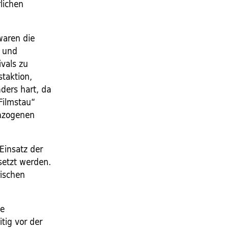
lichen
waren die
s und
ivals zu
staktion,
nders hart, da
Filmstau“
chzogenen
Einsatz der
setzt werden.
rischen
ie
tig vor der