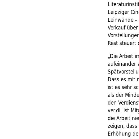
Literaturinst
Leipziger ­Ci
Leinwände – 
Verkauf über
Vorstellungen
Rest steuert
„Die Arbeit 
aufeinander 
Spätvorstell
Dass es mit 
ist es sehr s
als der Mind
den Verdiens
ver.di, ist M
die Arbeit ni
zeigen, dass
Erhöhung der