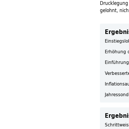
Drucklegung 
gelohnt, nich
Ergebni
Einstiegslo
Erhöhung d
Einführung
Verbessert
Inflations
Jahressond
Ergebni
Schrittwei