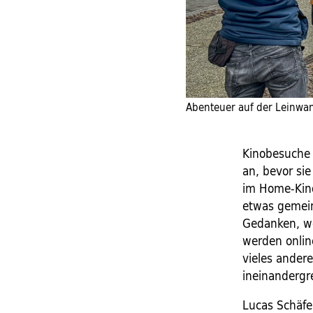
Abenteuer auf der Leinwan
Kinobesuche 
an, bevor si
im Home-Kino
etwas gemei
Gedanken, wer
werden onlin
vieles ander
ineinandergre
Lucas Schäfe