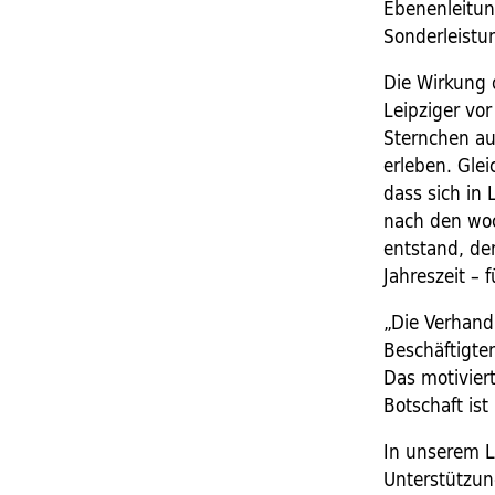
Ebenenleitun
Sonderleistu
Die Wirkung 
Leipziger vo
Sternchen au
erleben. Glei
dass sich in 
nach den woc
entstand, der
Jahreszeit – 
„Die Verhand
Beschäftigte
Das motiviert
Botschaft ist 
In unserem L
Unterstützung