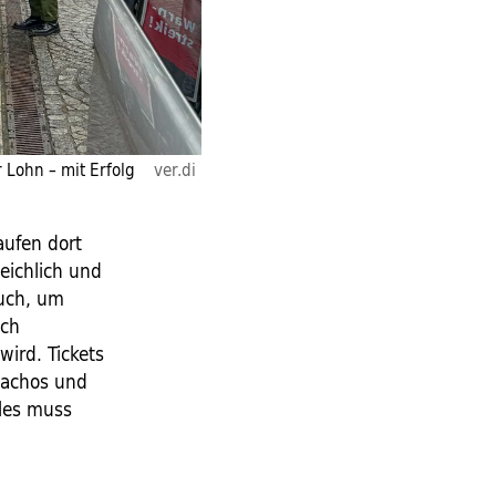
 Lohn – mit Erfolg
ver.di
ufen dort
eichlich und
such, um
ich
wird. Tickets
Nachos und
lles muss