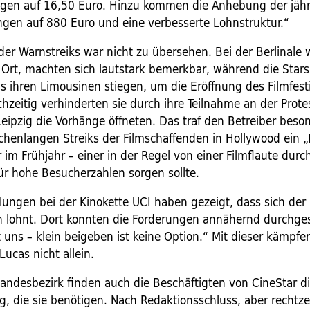
gen auf 16,50 Euro. Hinzu kommen die Anhebung der jähr­
ngen auf 880 Euro und eine verbesserte Lohnstruktur.“
der Warnstreiks war nicht zu übersehen. Bei der Berlinale 
r Ort, machten sich lautstark bemerkbar, während die Star
s ihren Limousinen stiegen, um die Eröffnung des Filmfest
chzeitig verhinderten sie durch ihre Teilnahme an der Prote
Leipzig die Vorhänge öffneten. Das traf den Betreiber beso
henlangen Streiks der Filmschaffenden in Hollywood ein „
 im Frühjahr – einer in der Regel von einer Filmflaute dur
für hohe Besucherzahlen sorgen sollte.
lungen bei der Kinokette UCI haben gezeigt, dass sich der 
n lohnt. Dort konnten die Forderungen annähernd durchge
 uns – klein beigeben ist keine Option.“ Mit dieser kämpfe
Lucas nicht allein.
andesbezirk finden auch die Beschäftigten von CineStar d
, die sie benötigen. Nach Redaktionsschluss, aber rechtzei