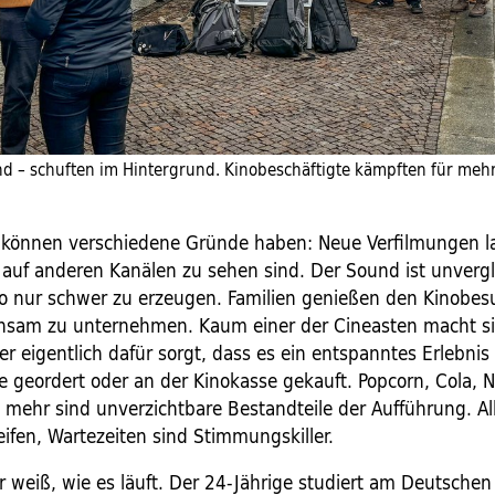
d – schuften im Hintergrund. Kinobeschäftigte kämpften für mehr
können verschiedene Gründe haben: Neue Verfilmungen la
e auf anderen Kanälen zu sehen sind. Der Sound ist unvergl
 nur schwer zu erzeugen. Fami­lien genießen den Kinobe
nsam zu unternehmen. Kaum einer der Cineasten macht s
 eigentlich dafür sorgt, dass es ein entspanntes Erlebnis 
e geordert oder an der Kinokasse gekauft. Popcorn, Cola, 
e mehr sind unverzichtbare Bestandteile der Aufführung. A
ifen, Wartezeiten sind Stimmungskiller.
r weiß, wie es läuft. Der 24-Jährige studiert am Deutschen