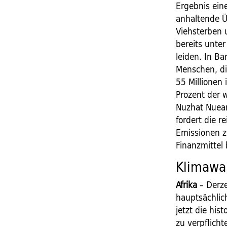
Ergebnis ein
anhaltende 
Viehsterben 
bereits unter
leiden. In Ba
Menschen, di
55 Millionen
Prozent der 
Nuzhat Nuear
fordert die r
Emissionen 
Finanzmittel 
Klimawan
Afrika
– Derze
hauptsächlic
jetzt die his
zu verpflicht