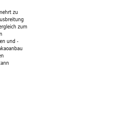
mehrt zu
Ausbreitung
ergleich zum
en
en und -
Kakaoanbau
en
kann