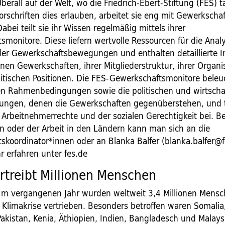
berall auf der Welt, wo die Friedrich-Ebert-Stiftung (FES) t
orschriften dies erlauben, arbeitet sie eng mit Gewerkscha
ei teilt sie ihr Wissen regelmäßig mittels ihrer
monitore. Diese liefern wertvolle ­Ressourcen für die Anal
der Gewerkschaftsbewegungen und enthalten detaillierte 
nen Gewerkschaften, ihrer Mitgliederstruktur, ihrer Organ
litischen Positionen. Die FES-Gewerkschaftsmonitore bele
chen Rahmenbedingungen sowie die politischen und wirtscha
ungen, denen die Gewerkschaften gegenüberstehen, und 
 Arbeitnehmerrechte und der sozialen Gerechtigkeit bei. Be
n oder der Arbeit in den Ländern kann man sich an die
skoordinator*innen oder an Blanka Balfer (blanka.balfer@f
 erfahren unter fes.de
rtreibt Millionen Menschen
Im vergangenen Jahr wurden weltweit 3,4 Millionen Mens
 Klimakrise vertrieben. Besonders betroffen waren Somalia,
Pakistan, Kenia, Äthiopien, Indien, Bangladesch und Malays