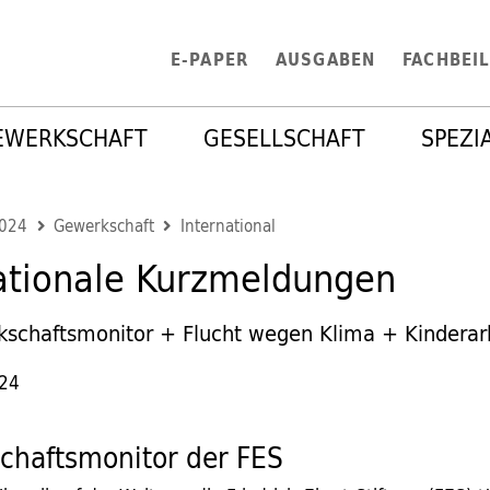
E-PAPER
AUSGABEN
FACHBEI
EWERKSCHAFT
GESELLSCHAFT
SPEZI
2024
Gewerkschaft
International
ationale Kurzmeldungen
schaftsmonitor + Flucht wegen Klima + Kinderar
024
hafts­monitor der FES