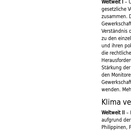
Weltweit I
– Ü
gesetzliche V
zusammen. Dab
Gewerkschafts
Verständnis 
zu den einzel
und ihren po
die recht­li
Herausforder
Stärkung der
den Monitore
Gewerkschaft
wenden. Mehr
Klima ve
Weltweit II
– 
aufgrund der
Philippinen, 