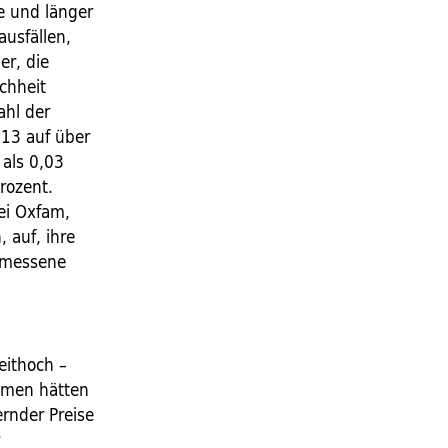
e und länger
usfällen,
r, die
ichheit
ahl der
013 auf über
 als 0,03
rozent.
ei Oxfam,
 auf, ihre
emessene
eithoch –
hmen hätten
ernder Preise
r