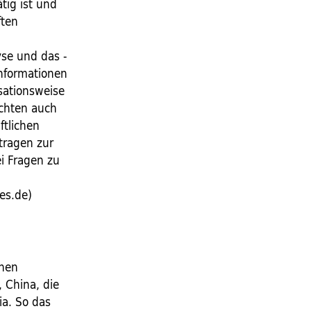
ätig ist und
ften
yse und das ­
Informationen
isationsweise
uchten auch
ftlichen
tragen zur
i Fragen zu
es.de)
chen
 China, die
ia. So das