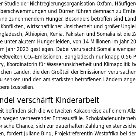
er Studie der Nichtregierungsorganisation Oxfam. Häufiger
Überschwemmungen und Dürren führen demnach zu Erntea
und zunehmendem Hunger. Besonders betroffen sind Lände
 Konflikten, wirtschaftlicher Unsicherheit und großer Ungle
ngladesch, Äthiopien, Kenia, Pakistan und Somalia ist die Z
e unter akutem Hunger leiden, von 14 Millionen im Jahr 2
 im Jahr 2023 gestiegen. ­Dabei verursacht Somalia weniger
weltweiten CO₂-Emissionen, Bangladesch nur knapp 0,56 P
y, Koordinatorin für Wasserunsicherheit und Klimapolitik b
eichen Länder, die den Großteil der Emissionen verursachen,
zu senken und den am stärksten betroffenen Ländern ang
bereitzustellen.
del ver­schärft Kinderarbeit
it befinden sich die ­weltweiten Kakaopreise auf einem Allz
h wegen verheerender Ernteausfälle. Schokoladenunterne
torische Chance, sich zur dauerhaften Zahlung existenzsich
en, fordert Juliane Bing, Projektreferentin Westafrika bei de