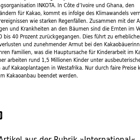
ngsorganisation INKOTA. In Côte d’Ivoire und Ghana, den
ndern für Kakao, kommt es infolge des Klimawandels ver
ereignissen wie starken Regenfällen. Zusammen mit der 
gen und Krankheiten an den Bäumen sind die Ernten im V
0 bis 40 Prozent zurückgegangen. Dies führt zu erheblich
erlusten und zunehmender Armut bei den Kakaobäuerinn
hren Familien, was die Hauptursache für Kinderarbeit im 
mer arbeiten rund 1,5 Millionen Kinder unter ausbeuterisch
auf Kakaoplantagen in Westafrika. Nur durch faire Preise 
 im Kakaoanbau beendet werden.
Artikel aus der Rubrik »International«