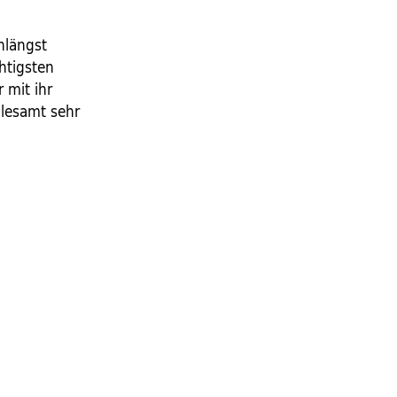
nlängst
chtigsten
 mit ihr
llesamt sehr