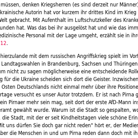
 müssen, denken Kriegsherren (es sind derzeit nur Männer)
krainische Autorin hat vor kurzem ihr drittes Kind im Krieg 
elt gebracht. Mit Aufenthalt im Luftschutzkeller des Krank
unden hat. Was das bei ihr ausgelöst hat und wie das im
izinische Personal mit der Lage umgeht, erzählt sie in ih
 12
.
ierzulande mit dem russischen Angriffskrieg spielt im Vor
 Landtagswahlen in Brandenburg, Sachsen und Thüringen
um nicht zu sagen möglicherweise eine entscheidende Roll
 für die Ukraine scheiden sich dort die Geister. Inzwischen
Osten Deutschlands nicht einmal mehr über ihre Positione
tage versucht es unser Autor trotzdem. Er ist nach Pirna g
ein Pirnaer mehr sein mag, seit dort der erste AfD-Mann in
ramt gewählt wurde. Warum ist die Stadt so gespalten, wo
 die Stadt, mit der er seit Kindheitstagen viele schöne Er
Mit uns dürfen Sie doch gar nicht reden" hört er, der Medi
Aber die Menschen in und um Pirna reden dann doch mit i