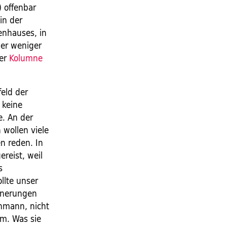
 offenbar
in der
enhauses, in
mer weniger
rer
Kolumne
feld der
 keine
e. An der
 wollen viele
n reden. In
ereist, weil
s
llte unser
innerungen
enmann, nicht
hm. Was sie