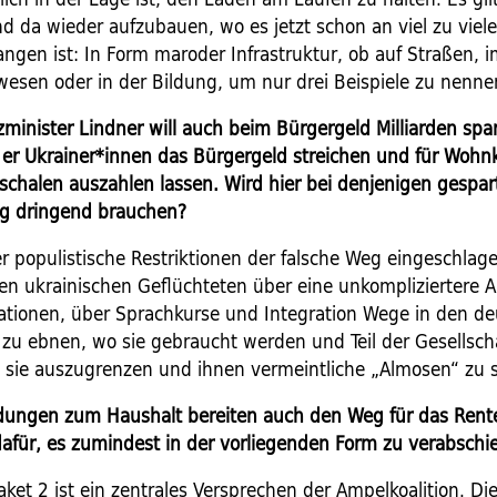
d da wieder aufzubauen, wo es jetzt schon an viel zu viele
ngen ist: In Form maroder Infrastruktur, ob auf Straßen, 
esen oder in der Bildung, um nur drei Beispiele zu nenne
minister Lindner will auch beim Bürgergeld Milliarden spa
 er Ukrainer*innen das Bürgergeld streichen und für Wohnk
schalen auszahlen lassen. Wird hier bei denjenigen gespart
ng dringend brauchen?
r populistische Restriktionen der falsche Weg eingeschlagen
en ukrainischen Geflüchteten über eine unkompliziertere
ikationen, über Sprachkurse und Integration Wege in den d
 zu ebnen, wo sie gebraucht werden und Teil der Gesellsc
t sie auszugrenzen und ihnen vermeintliche „Almosen“ zu s
dungen zum Haushalt bereiten auch den Weg für das Rent
dafür, es zumindest in der vorliegenden Form zu verabschi
ket 2 ist ein zentrales Versprechen der Ampelkoalition. Di