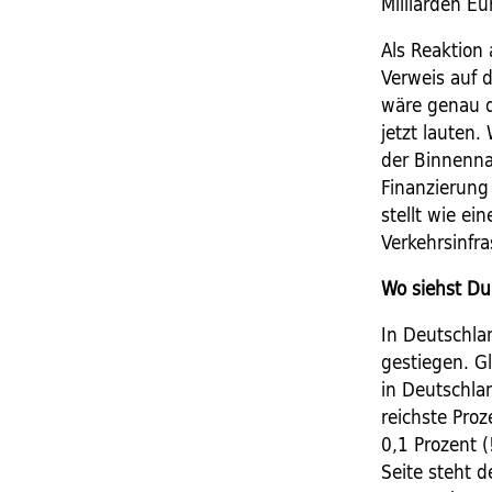
Milliarden Eu
Als Reaktion
Verweis auf 
wäre genau d
jetzt lauten
der Binnennac
Finanzierung
stellt wie e
Verkehrsinfra
Wo siehst Du
In Deutschla
gestiegen. Gl
in Deutschla
reichste Pro
0,1 Prozent 
Seite steht d