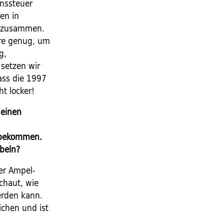
enssteuer
en in
ro zusammen.
re genug, um
g,
setzen wir
ass die 1997
 ­locker!
 einen
t bekommen.
rbeln?
er Ampel­
chaut, wie
werden kann.
ichen und ist