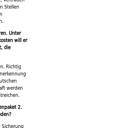
n Stellen
im
n.
ren. Unter
osten will er
, die
. ­Richtig
 Anerkennung
eutschen
haft werden
treichen.
enpaket 2.
eden?
e Sicherung