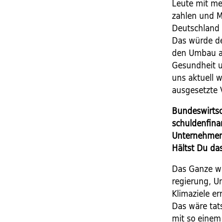
Leute mit me
zahlen und M
Deutschland 
Das würde d
den Umbau a
Gesundheit 
uns aktuell 
ausgesetzte V
Bundeswirtsc
schuldenfinan
Unternehmen 
Hältst Du das
Das Ganze wi
regierung, U
Klimaziele er
Das wäre tat
mit so einem