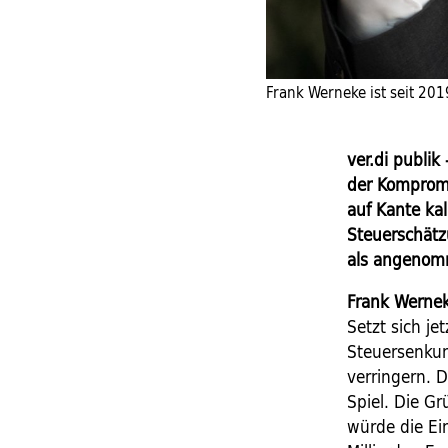
Frank Werneke ist seit 201
ver.di publi
der Kompromi
auf Kante ka
Steuerschätz
als angenom
Frank Wernek
Setzt sich je
Steuersenkun
verringern. 
Spiel. Die Gr
würde die E