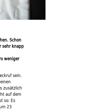
ehen. Schon
r sehr knapp
ro weniger
ckruf sein.
seinen
 zusätzlich
eht auf dem
t so: Es
 um 23