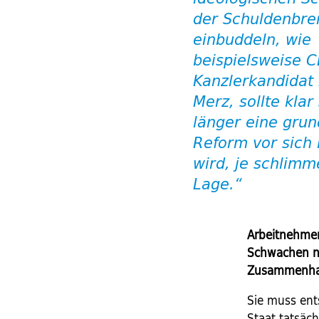
der Schuldenbr
einbuddeln, wie
beispielsweise 
Kanzlerkandidat 
Merz, sollte klar 
länger eine grun
Reform vor sich
wird, je schlimm
Lage.“
Arbeitnehmer
Schwachen nu
Zusammenhal
Sie muss ent
Staat tatsäch