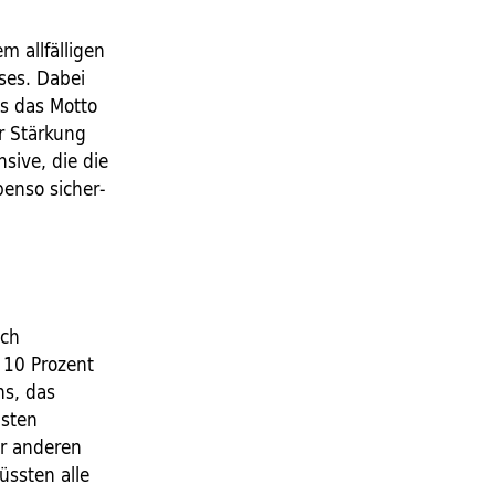
m allfälligen
ses. Dabei
ss das Motto
r Stärkung
nsive, die die
benso sicher­
ich
n 10 Prozent
ns, das
hsten
er anderen
üssten alle