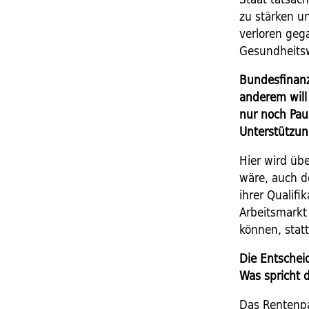
zu stärken un
verloren gega
Gesundheitsw
Bundesfinanz
anderem will
nur noch Pau
Unterstützu
Hier wird übe
wäre, auch d
ihrer Qualif
Arbeitsmarkt
können, stat
Die Entschei
Was spricht 
Das Rentenpa