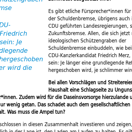
emse
Es gibt etliche Fürsprecher*innen fü
der Schuldenbremse, übrigens auch 
CDU-
CDU geführten Landesregierungen, si
Zukunftsbremse. Allen, die sich jetzt
Friedrich
ideologischen Schützengraben der
sein: Je
Schuldenbremse einbuddeln, wie bei
d­legende
CDU-Kanzlerkandidat Friedrich Merz, s
 hergeschoben
sein: Je länger eine grund­legende Re
er wird die
hergeschoben wird, je schlimmer wir
Bei allen Vorschlägen und Streitereie
Haushalt eine Schlagseite zu Unguns
*innen. Zudem wird für die Daseinsvorsorge hierzulande u
r wenig getan. Das schadet auch dem gesellschaft­lichen
t. Was muss die Ampel tun?
schlossen in diesen Zusammenhalt investieren und zeigen,
lich in der Lage ist, den ­Laden am Laufen zu halten. Es gil