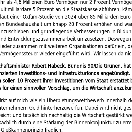
hr als 4,6 Millionen Euro Vermögen nur 2 Prozent Vermög
ultimilliardäre 5 Prozent an die Staatskasse abführen, käm
laut ­einer Oxfam-Studie von 2024 über 85 Milliarden Eu
en Bundeshaushalt um knapp 20 Prozent erhöhen und wä
nzuschieben und grundlegende Verbesserungen in Bildun
und Entwicklungszusammenarbeit umzusetzen. Deswegen 
wieder zusammen mit weiteren Organisationen dafür ein, d
ermögenssteuer wieder eingeführt wird. Wir lassen da nicht
haftsminister Robert Habeck, Bündnis 90/Die Grünen, hat
zierten Investitions- und Infrastrukturfonds angekündigt.
sollen 10 Prozent ihrer Investitionen vom Staat erstatte
 für einen sinnvollen Vorschlag, um die Wirtschaft anzuku
rkt auf mich wie ein Überbietungswettbewerb innerhalb d
nternehmern Geld hinterherzuwerfen. Dabei wird nicht ges
reicht und tatsächlich nachhaltig die Wirtschaft gestärkt 
sächlich durch eine Stärkung der Binnenkonjunktur zu erre
 Gießkannenprinzip fraglich.