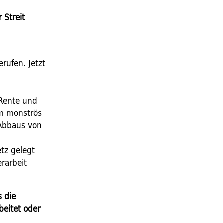
 Streit
rufen. Jetzt
 Rente und
em monströs
 Abbaus von
tz gelegt
rarbeit
s die
beitet oder