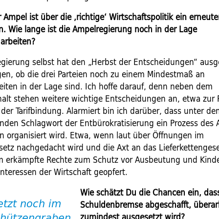
 Ampel ist über die ,richtige‘ Wirtschaftspolitik ein erneuter
. Wie lange ist die Ampelregierung noch in der Lage
rbeiten?
gierung selbst hat den „Herbst der Entscheidungen“ ausge
igen, ob die drei Parteien noch zu einem Mindestmaß an
ten in der Lage sind. Ich hoffe darauf, denn neben dem
lt stehen weitere wichtige Entscheidungen an, etwa zur
 der Tarifbindung. Alarmiert bin ich darüber, dass unter d
en Schlagwort der Entbürokratisierung ein Prozess des
n organisiert wird. Etwa, wenn laut über Öffnungen im
esetz nachgedacht wird und die Axt an das Lieferkettengese
 erkämpfte Rechte zum Schutz vor Ausbeutung und Kinde
nteressen der Wirtschaft geopfert.
Wie schätzt Du die Chancen ein, das
jetzt noch im
Schuldenbremse abgeschafft, überar
zumindest ausgesetzt wird?
chützengraben