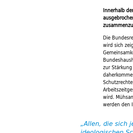
Innerhalb der
ausgebrochen
zusammenzua
Die Bundesre
wird sich ze
Gemeinsamkei
Bundeshausha
zur Stärkung
daherkommend
Schutzrechte
Arbeitszeitg
wird. Mühsam
werden den I
„Allen, die sich 
ideologischen S