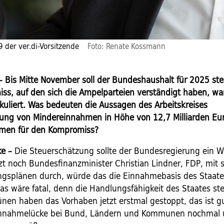
9 der ver.di-Vorsitzende
Foto: Renate Kossmann
k – Bis Mitte November soll der Bundeshaushalt für 2025 st
ss, auf den sich die Ampelparteien verständigt haben, wa
lkuliert. Was bedeuten die Aussagen des Arbeitskreises
ung von Mindereinnahmen in Höhe von 12,7 Milliarden Eu
men für den Kompromiss?
e –
Die Steuerschätzung sollte der Bundesregierung ein We
tzt noch Bundesfinanzminister Christian Lindner, FDP, mit 
gsplänen durch, würde das die Einnahmebasis des Staates
Das wäre fatal, denn die Handlungsfähigkeit des Staates st
ünen haben das Vorhaben jetzt erstmal gestoppt, das ist gu
innahmelücke bei Bund, Ländern und Kommunen nochmal