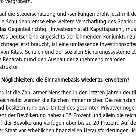
ro vergrößern.
 auf die Steuerschätzung und -senkungen droht jetzt mit de
die Schuldenbremse eine weitere Verschärfung des Sparkur
as Gegenteil richtig. ‚Investieren statt Kaputtsparen‘, mu
. Was Deutschland angesichts der lahmenden Konjunktur zu
hfrage jetzt braucht, ist eine um­fassende Investitionsoffe
 von Kitas, Schulen und der sozialen Sicherungssysteme e
ine Reparatur und den Ausbau der zunehmend maroden
struktur.
 Möglichkeiten, die Einnahmebasis wieder zu erweitern?
nd ist die Zahl armer Menschen in den letzten Jahren deutl
eichzeitig werden die Reichen immer reicher. Die reichste
nd besitzen rund zwei Drittel des gesamten Privatvermöge
zent der Bevölkerung nahezu 35 Prozent und allein die reic
(!) der Bevölkerung verfügen über bis zu 20 Prozent. Auf d
er Staat vor erheblichen finanziellen Herausforderungen. M