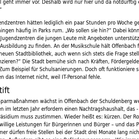
l geht immer vor. Deshalb wird nur hier und da notdürftig
“
endzentren hätten lediglich ein paar Stunden pro Woche ge
hingen häufig in Parks rum. „Wo sollen sie hin?“ Dabei kön
n Jugendzentren die jungen Leute mit Angeboten unterstüt
e Ausbildung zu finden. An der Musikschule hält Offenbach 
neuen Stadtbibliothek, auch wenn sich stets die Frage stellt
nzieren?“ Die Stadt ­bemühe sich nach Kräften, Fördergelde
um Beispiel für Schul­sanierungen. Doch oft funktioniere s
 das Internet nicht, weil IT-Personal fehle.
ift
r Sparmaßnahmen wächst in Offenbach der Schuldenberg we
 im letzten Jahr er­fordern einen Nachtragshaushalt, das ­
äsidium muss zustimmen. Wieder heißt es: kürzen. Der Rotst
iwillige Leistungen für Bürgerinnen und Bürger – und das P
er dürfen freie Stellen bei der Stadt drei Monate lang nic