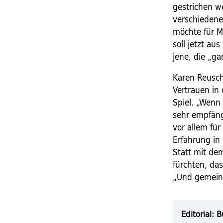
gestrichen we
verschiedene
möchte für M
soll jetzt a
jene, die „ga
Karen Reusch
Vertrauen in 
Spiel. „Wenn
sehr empfäng
vor allem für
Erfahrung in
Statt mit de
fürchten, da
„Und gemeins
Editorial: