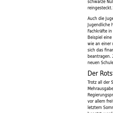
schwarze Nul
reingesteckt.
Auch die Jug
Jugendliche 
Fachkräfte i
Beispiel ein
wie an einer 
sich das fina
beantragen. Z
neuen Schulen
Der Rotst
Trotz all de
Mehrausgaben
Regierungspr
vor allem fre
letztem Somm