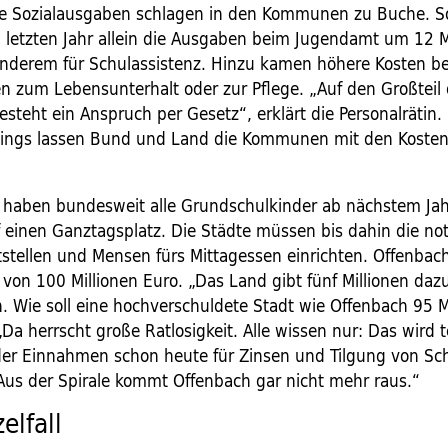
e Sozialausgaben schlagen in den Kommunen zu Buche. So
 letzten Jahr allein die Ausgaben beim Jugendamt um 12 M
anderem für Schulassistenz. Hinzu kamen höhere Kosten b
en zum Lebens­unterhalt oder zur Pflege. „Auf den Großteil 
steht ein Anspruch per Gesetz“, erklärt die Personalrätin.
rdings lassen Bund und Land die Kommunen mit den Koste
 haben bundesweit alle Grundschulkinder ab nächstem Jahr
 einen Ganztagsplatz. Die Städte müssen bis dahin die n
stellen und Mensen fürs Mittagessen einrichten. Offenbac
 von 100 Millionen Euro. „Das Land gibt fünf Millionen daz
. Wie soll eine hochverschuldete Stadt wie Offenbach 95 M
Da herrscht große Ratlosigkeit. Alle wissen nur: Das wird 
 der Einnahmen schon heute für Zinsen und Tilgung von Sc
Aus der Spirale kommt Offenbach gar nicht mehr raus.“
elfall