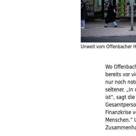
Unweit vom Offenbacher H
Wo Offenbach
bereits vor 
nur noch notd
seltener. „In
ist“, sagt di
Gesamtperson
Finanzkrise v
Menschen.“ U
Zusammenhalt