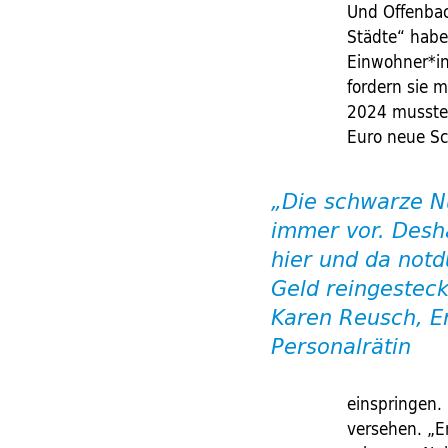
Und Offenbac
Städte“ habe
Einwohner*i
fordern sie 
2024 mussten
Euro neue Sc
„Die schwarze Nu
immer vor. Desh
hier und da not­d
Geld reingesteck
Karen Reusch, E
Personalrätin
einspringen. 
versehen. „En