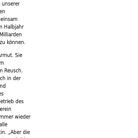
e unserer
nen
meinsam
n Halbjahr
illiarden
zu ­können.
Armut. Sie
im
en Reusch.
ch in der
und
es
etrieb des
erein
 immer wieder
alle
in. „Aber die