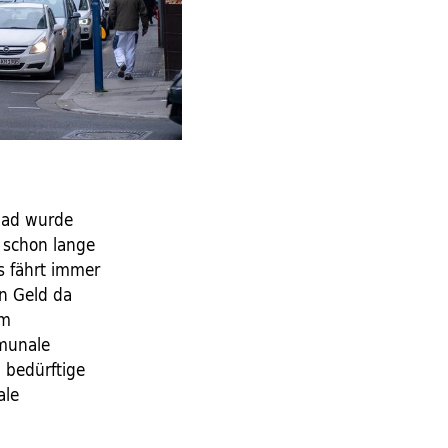
nbad wurde
n schon lange
us fährt immer
in Geld da
im
mmunale
d bedürftige
ale