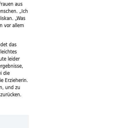
 Frauen aus
enschen. „Ich
liskan. „Was
n vor allem
ndet das
leichtes
te leider
ergebnisse,
i die
e Erzieherin.
en, und zu
nzurücken.