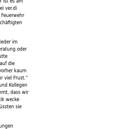
 ist es am
i ver.di
 Feuer­wehr
chäftigten
Jeder im
eratung oder
utte
auf die
 vorher kaum
r viel Frust.“
 und Kollegen
mt, dass wir
tik wecke
üssten sie
tungen