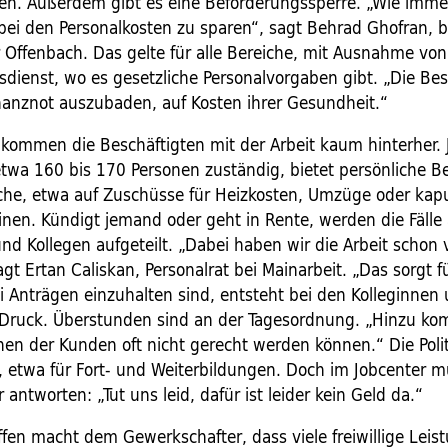
en. Außerdem gibt es eine Beförderungssperre. „Wie immer
bei den Personalkosten zu sparen“, sagt Behrad Ghofran, be
r Offenbach. Das gelte für alle Bereiche, mit Ausnahme von
dienst, wo es ­gesetzliche Personalvorgaben gibt. „Die Bes
nanznot auszubaden, auf Kosten ihrer Gesundheit.“
 kommen die Beschäftigten mit der Arbeit kaum hinterher. 
 etwa 160 bis 170 Personen zuständig, bietet persönliche B
che, etwa auf Zuschüsse für Heizkosten, Umzüge oder kap
en. Kündigt jemand oder geht in Rente, werden die Fälle 
und Kollegen aufgeteilt. „Dabei haben wir die Arbeit schon
agt Ertan Caliskan, ­Personalrat bei Mainarbeit. „Das sorgt fü
ei Anträgen einzuhalten sind, entsteht bei den Kolleginnen
ruck. Überstunden sind an der Tagesordnung. „Hinzu kom
en der Kunden oft nicht gerecht werden ­können.“ Die Poli
 etwa für Fort- und Weiterbildungen. Doch im Jobcenter m
antworten: „Tut uns leid, dafür ist leider kein Geld da.“
ffen macht dem Gewerkschafter, dass viele freiwillige Leis