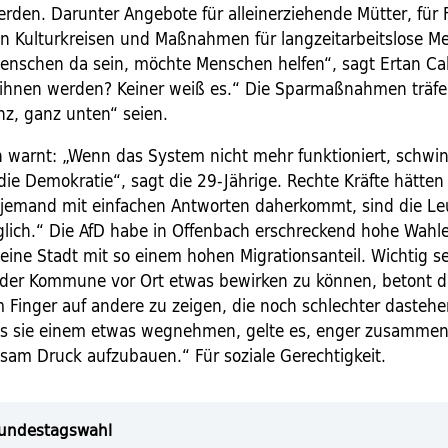
rden. Darunter Angebote für allein­erziehende Mütter, für
n Kulturkreisen und Maßnahmen für langzeitarbeitslose M
enschen da sein, möchte Menschen helfen“, sagt Ertan Ca
us ihnen werden? Keiner weiß es.“ Die Sparmaßnahmen ­träfe
nz, ganz ­unten“ seien.
 warnt: „Wenn das System nicht mehr funktioniert, schwi
die Demokratie“, sagt die 29-Jährige. Rechte Kräfte hätten 
 jemand mit einfachen Antworten daherkommt, sind die Leu
lich.“ Die AfD habe in Offenbach erschreckend hohe Wahl
 eine Stadt mit so einem hohen Migrationsanteil. Wichtig se
 der Kommune vor Ort etwas bewirken zu können, betont di
m Finger auf andere zu zeigen, die noch schlechter dasteh
ss sie einem etwas wegnehmen, gelte es, enger zusamme
am Druck aufzubauen.“ Für soziale Gerechtigkeit.
 Bundestagswahl