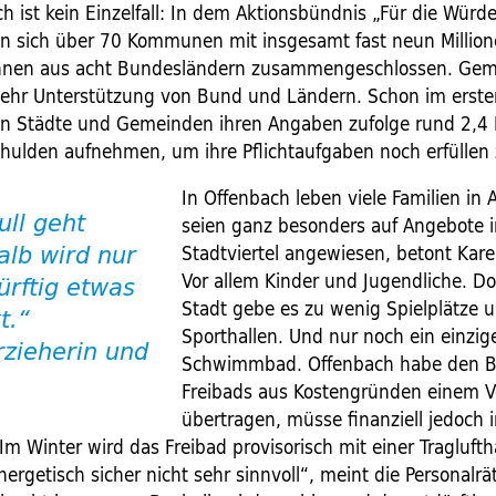
h ist kein Einzelfall: In dem Aktionsbündnis „Für die Würd
n sich über 70 Kommunen mit insgesamt fast neun Millio
nnen aus acht Bundesländern zusammengeschlossen. Ge
mehr Unterstützung von Bund und Ländern. Schon im erste
 Städte und Gemeinden ­ihren Angaben zufolge rund 2,4 M
hulden aufnehmen, um ihre Pflichtaufgaben noch erfüllen 
In Offenbach leben viele Familien in ­
ll geht
seien ganz besonders auf ­Angebote 
Stadtviertel angewiesen, betont Kar
alb wird nur
Vor allem Kinder und Jugendliche. Do
ürftig etwas
Stadt gebe es zu wenig Spielplätze 
t.“
Sporthallen. Und nur noch ein einzig
rzieherin und
Schwimmbad. Offenbach habe den B
Freibads aus Kostengründen einem V
übertragen, müsse finanziell jedoch
Im Winter wird das Freibad provisorisch mit einer Traglufth
ergetisch sicher nicht sehr sinnvoll“, meint die Personalrät