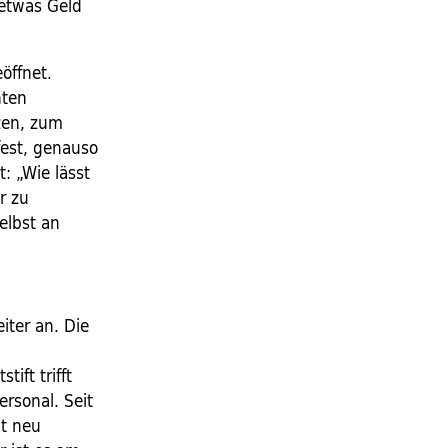
 etwas Geld
öffnet.
nten
zen, zum
fest, genauso
: „Wie lässt
r zu
elbst an
iter an. Die
ift trifft
ersonal. Seit
ht neu