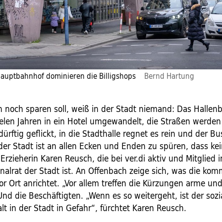
auptbahnhof dominieren die Billigshops
Bernd Hartung
 noch sparen soll, weiß in der Stadt niemand: Das Halle
vielen Jahren in ein Hotel umgewandelt, die Straßen werde
ürftig geflickt, in die Stadthalle regnet es rein und der B
 der Stadt ist an allen Ecken und Enden zu spüren, dass ke
e Erzieherin Karen Reusch, die bei ver.di aktiv und Mitglied 
alrat der Stadt ist. An Offenbach zeige sich, was die ko
or Ort anrichtet. „Vor allem treffen die Kürzungen arme un
nd die Beschäftigten. „Wenn es so weitergeht, ist der sozi
 in der Stadt in ­Gefahr“, fürchtet Karen Reusch.