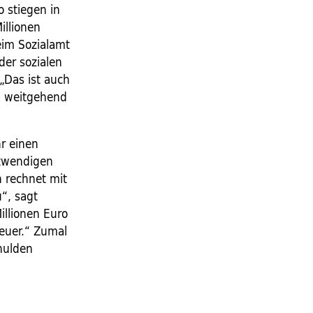
 stiegen in
illionen
eim Sozialamt
der sozialen
 „Das ist auch
n weitgehend
 ­einen
otwendigen
h rechnet mit
u“, sagt
illionen Euro
teuer.“ Zumal
hulden