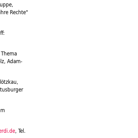
ruppe,
ihre Rechte"
f:
, Thema
olz, Adam-
lötzkau,
stusburger
um
erdi.de
, Tel.