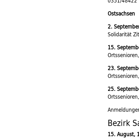
0351/48422
Ostsachsen
2. September
Solidarität Z
15. Septembe
Ortssenioren,
23. Septembe
Ortssenioren
25. Septembe
Ortssenioren
Anmeldungen 
Bezirk S
15. August, 