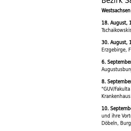
Bezirk 
Westsachsen
18. August, 
Tschaikowski
30. August, 
Erzgebirge, 
6. September
Augustusburg
8. September
"GUV/Fakulta
Krankenhaus 
10. Septembe
und ihre Vort
Döbeln, Burgs