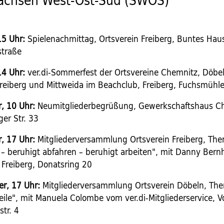
Sachsen West-Ost-Süd (SWOS)
15 Uhr:
Spielenachmittag, Ortsverein Freiberg, Buntes Haus
straße
14 Uhr:
ver.di-Sommerfest der Ortsvereine Chemnitz, Döbel
Freiberg und Mittweida im Beachclub, Freiberg, Fuchsmüh
, 10 Uhr:
Neumitgliederbegrüßung, Gewerkschaftshaus C
er Str. 33
, 17 Uhr:
Mitgliederversammlung Ortsverein Freiberg, Th
 – beruhigt abfahren – beruhigt arbeiten", mit Danny Bern
Freiberg, Donatsring 20
r, 17 Uhr:
Mitgliederversammlung Ortsverein Döbeln, The
eile", mit Manuela Colombe vom ver.di-Mitgliederservice, 
tr. 4