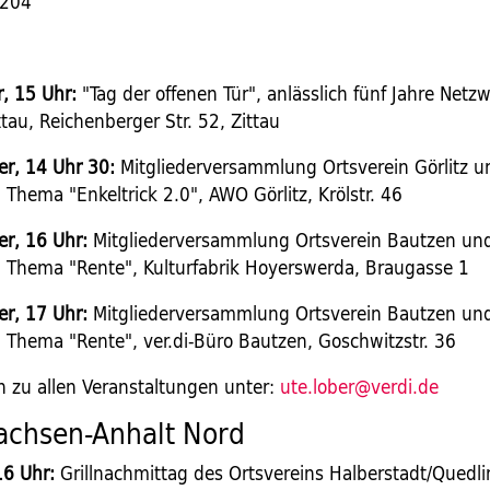
 204
, 15 Uhr:
"Tag der offenen Tür", anlässlich fünf Jahre Netz
ittau, Reichenberger Str. 52, Zittau
r, 14 Uhr 30:
Mitgliederversammlung Ortsverein Görlitz u
 Thema "Enkeltrick 2.0", AWO Görlitz, Krölstr. 46
r, 16 Uhr:
Mitgliederversammlung Ortsverein Bautzen un
, Thema "Rente", Kulturfabrik Hoyerswerda, Braugasse 1
r, 17 Uhr:
Mitgliederversammlung Ortsverein Bautzen un
, Thema "Rente", ver.di-Büro Bautzen, Goschwitzstr. 36
zu allen Veranstaltungen unter:
ute.lober@verdi.de
achsen-Anhalt Nord
16 Uhr:
Grillnachmittag des Ortsvereins Halberstadt/Quedl