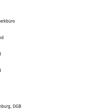
werkbüro
nd
d
d
inburg, DGB