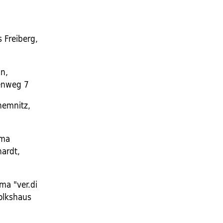
 Freiberg,
n,
lenweg 7
hemnitz,
ema
hardt,
ma "ver.di
Volkshaus