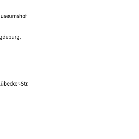
 Museumshof
agdeburg,
übecker-Str.