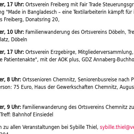
r, 17 Uhr:
Ortsverein Freiberg mit Fair Trade Steuerungsg
g "Made in Bangladesch – eine Textilarbeiterin kämpft für 
s Freiberg, Donatsring 20,
r, 10 Uhr:
Familienwanderung des Ortsvereins Döbeln, Tref
latz, Döbeln
r, 17 Uhr:
Ortsverein Erzgebirge, Mitgliederversammlung
he Patientenakte", mit der AOK plus, GDZ Annaberg-Buchh
r, 8 Uhr:
Ortssenioren Chemnitz, Seniorenbusreise nach P
erson: 75 Euro, Haus der Gewerkschaften Chemnitz, Augu
r, 9 Uhr:
Familienwanderung des Ortsvereins Chemnitz z
reff: Bahnhof Einsiedel
zu allen Veranstaltungen bei Sybille Thiel,
sybille.thiel@v