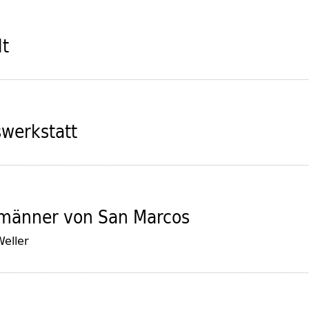
lt
werkstatt
lmänner von San Marcos
Weller