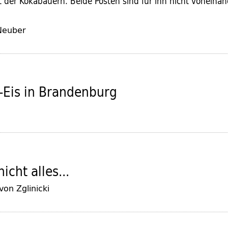
 der Kokabauern. Beide Posten sind für ihn nicht voneinan
Neuber
-Eis in Brandenburg
nicht alles...
von Zglinicki