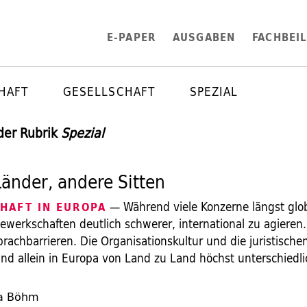
E-PAPER
AUSGABEN
FACHBEI
HAFT
GESELLSCHAFT
SPEZIAL
 der Rubrik
Spezial
änder, andere Sitten
— Während viele Konzerne längst globa
HAFT IN EUROPA
Gewerkschaften deutlich schwerer, international zu agieren.
rachbarrieren. Die Organisationskultur und die juristisch
sind allein in Europa von Land zu Land höchst unterschiedli
la Böhm