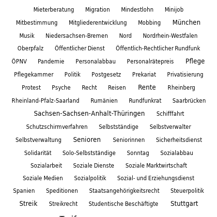
Mieterberatung
Migration
Mindestlohn
Minijob
München
Mitbestimmung
Mitgliederentwicklung
Mobbing
Musik
Niedersachsen-Bremen
Nord
Nordrhein-Westfalen
Oberpfalz
Öffentlicher Dienst
Öffentlich-Rechtlicher Rundfunk
Pflege
ÖPNV
Pandemie
Personalabbau
Personalrätepreis
Pflegekammer
Politik
Postgesetz
Prekariat
Privatisierung
Rente
Protest
Psyche
Recht
Reisen
Rheinberg
Rheinland-Pfalz-Saarland
Rumänien
Rundfunkrat
Saarbrücken
Sachsen-Sachsen-Anhalt-Thüringen
Schifffahrt
Schutzschirmverfahren
Selbstständige
Selbstverwalter
Senioren
Selbstverwaltung
Seniorinnen
Sicherheitsdienst
Solidarität
Solo-Selbstständige
Sonntag
Sozialabbau
Sozialarbeit
Soziale Dienste
Soziale Marktwirtschaft
Soziale Medien
Sozialpolitik
Sozial- und Erziehungsdienst
Spanien
Speditionen
Staatsangehörigkeitsrecht
Steuerpolitik
Streik
Stuttgart
Streikrecht
Studentische Beschäftigte