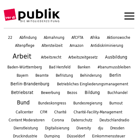
22
Abfindung
Abmahnung
AfCFTA
Afrika
Aktionswoche
Altenpflege
Altersteilzeit
Amazon
Antidiskriminierung
Arbeit
Ausbildung
Arbeitsrecht
Arbeitszeitgesetz
Baden-Württemberg
Bad Hersfeld
Banken
#banumussbleiben
Berlin
Bayern
Beamte
Befristung
Behinderung
Berlin-Brandenburg
Betriebliches Eingliederungsmanagement
Betriebsrat
Bildung
Bewerbung
Bezos
Buchhandel
Bund
Bundeskongress
Bundesregierung
Burnout
Callcenter
CFM
Charité
Charité-Facility-Management
Content Moderatoren
Corona
Datenschutz
Deutschlandradio
Dienstleistung
Digitalisierung
Diversity
dju
Dresden
Druckindustrie
Dumping
Düsseldorf
Einkommenssteuer