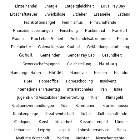
Einzelhandel
Energie
Entgeltgleichheit
Equal Pay Day
Erbschaftsteuer
Erwerbslose
Erzieher
Essanelle
Estland
Fachkräftemangel
Feminismus
Filmschaffende
Finanzdienstleistungen
Forschung
Frankenthal
Frankfurt
Frauen
Frau Leben Freiheit
Freihandelsabkommen
Friseur
Friseurkette
Galeria Karstadt Kaufhof
Gefährdungsbeurteilung
Gehalt
Gemeinden
Gender Pay Gap
Gesundheit
Hamburg
Gewerkschaftsjugend
Gleichstellung
Handel
Hamburger Hafen
Hannover
Hessen
Histadrut
H&M
Homeoffice
Homeschooling
Insolvenz
Internationaler Frauentag
Internationales
Iran
Israel
Jugend- und Auszubildendenvertretung
Klier
Klimageld
Koalitionsverhandlungen
Köln
Kommunen
Krankenhäuser
Krankenpflege
Kreativwirtschaft
Kultur
Kulturschaffende
Kündigung
Kunst
Kurzarbeit
Kurzarbeitergeld
Länder
Leiharbeit
Leipzig
Logistik
Lohnsteuerservice
Mainz
Maritime Wirtschaft
Medien
Meister
Menschenrechte