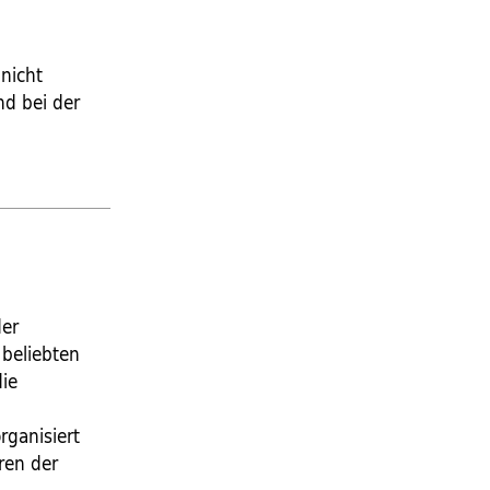
nicht
d bei der
der
 beliebten
ie
rganisiert
ren der