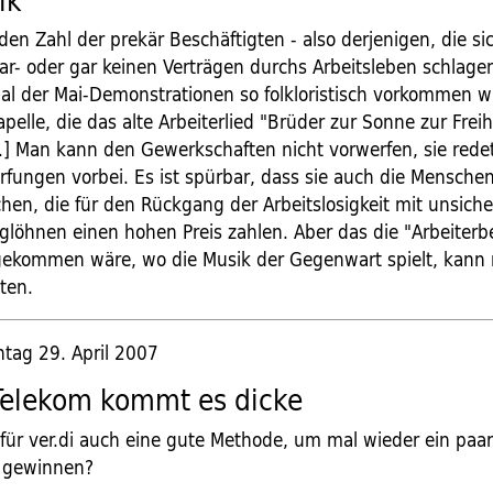
ik
n Zahl der prekär Beschäftigten - also derjenigen, die sic
ar- oder gar keinen Verträgen durchs Arbeitsleben schlagen
al der Mai-Demonstrationen so folkloristisch vorkommen w
lle, die das alte Arbeiterlied "Brüder zur Sonne zur Freih
...] Man kann den Gewerkschaften nicht vorwerfen, sie rede
rfungen vorbei. Es ist spürbar, dass sie auch die Mensche
hen, die für den Rückgang der Arbeitslosigkeit mit unsich
löhnen einen hohen Preis zahlen. Aber das die "Arbeite
gekommen wäre, wo die Musik der Gegenwart spielt, kann
ten.
tag 29. April 2007
Telekom kommt es dicke
k für ver.di auch eine gute Methode, um mal wieder ein paa
u gewinnen?