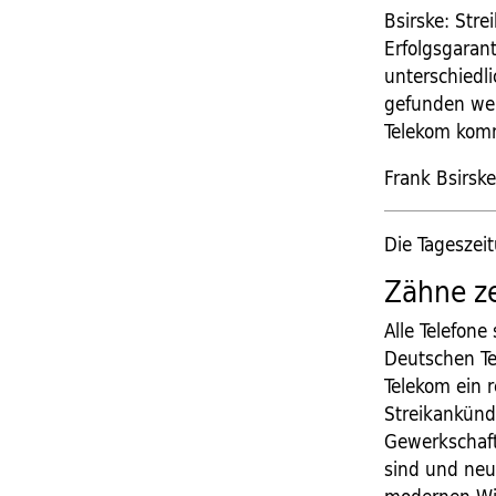
Bsirske: Stre
Erfolgsgarant
unterschiedl
gefunden wer
Telekom komm
Frank Bsirske
Die Tageszei
Zähne z
Alle Telefone
Deutschen Tel
Telekom ein 
Streikankündi
Gewerkschafte
sind und neu