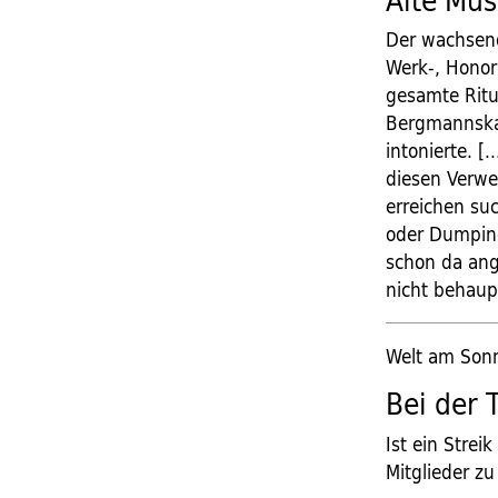
Alte Mus
Der wachsende
Werk-, Honor
gesamte Ritu
Bergmannskape
intonierte. [
diesen Verwe
erreichen suc
oder Dumping
schon da an
nicht behaup
Welt am Sonn
Bei der 
Ist ein Strei
Mitglieder z