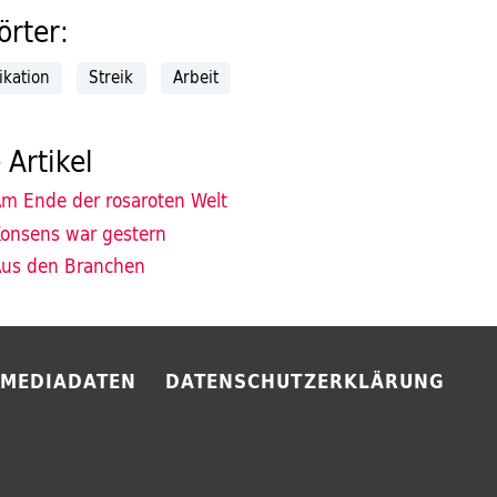
rter:
kation
Streik
Arbeit
 Artikel
m Ende der rosaroten Welt
onsens war gestern
us den Branchen
MEDIADATEN
DATENSCHUTZERKLÄRUNG