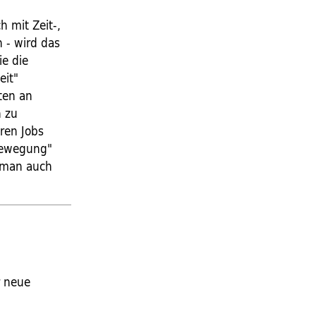
h mit Zeit-,
 - wird das
ie die
eit"
ten an
n zu
eren Jobs
rbewegung"
 man auch
r neue