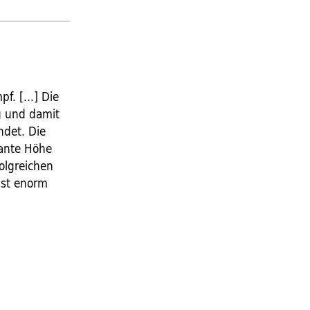
f. [...] Die
g und damit
ndet. Die
kante Höhe
folgreichen
ist enorm