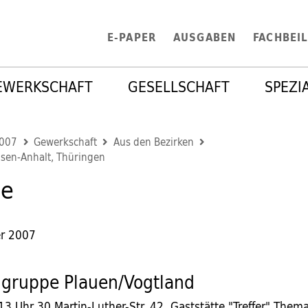
E-PAPER
AUSGABEN
FACHBEI
EWERKSCHAFT
GESELLSCHAFT
SPEZI
2007
Gewerkschaft
Aus den Bezirken
sen-Anhalt, Thüringen
ne
r 2007
ngruppe Plauen/Vogtland
13 Uhr 30,Martin-Luther-Str. 42, Gaststätte "Treffer" Thema