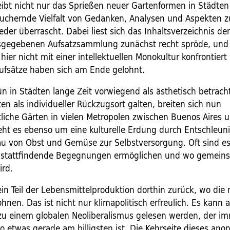
ibt nicht nur das Sprießen neuer Gartenformen in Städten 
wuchernde Vielfalt von Gedanken, Analysen und Aspekten
der überrascht. Dabei liest sich das Inhaltsverzeichnis de
sgegebenen Aufsatzsammlung zunächst recht spröde, und
hier nicht mit einer intellektuellen Monokultur konfrontiert
 Aufsätze haben sich am Ende gelohnt.
 in Städten lange Zeit vorwiegend als ästhetisch betrach
en als individueller Rückzugsort galten, breiten sich nun
liche Gärten in vielen Metropolen zwischen Buenos Aires u
eht es ebenso um eine kulturelle Erdung durch Entschleun
 von Obst und Gemüse zur Selbstversorgung. Oft sind es 
ie stattfindende Begegnungen ermöglichen und wo gemein
ird.
in Teil der Lebensmittelproduktion dorthin zurück, wo die
en. Das ist nicht nur klimapolitisch erfreulich. Es kann 
u einem globalen Neoliberalismus gelesen werden, der im
wo etwas gerade am billigsten ist. Die Kehrseite dieses an