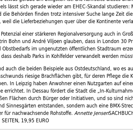
s lässt sich gerade wieder am EHEC-Skandal studieren:
d die Behörden finden trotz intensiver Suche lange Zeit di
 weil die Lieferbeziehungen quer über die Kontinente verl
s Potenzial einer stärkeren Regionalversorgung auch in Gro
atrin Bohn und André Viljoen glauben, dass in London 30 P
Obstbedarfs im ungenutzten öffentlichen Stadtraum erz
 dass deshalb Parks in Kohlfelder verwandelt werden müss
d auch die beiden Beispiele aus Ostdeutschland, wo es a
schwunds riesige Brachflächen gibt, für deren Pflege di
ben. In Leipzig haben Anwohner einen Nutzgarten auf ein
 errichtet. In Dessau fördert die Stadt die „In-Kulturnah
ßen Flächen durch Bürger oder Initiativen, und so sind nic
nd Sinnesgärten entstanden, sondern auch eine BMX-Strec
er für nachwachsende Rohstoffe.
Annette Jensen
SACHBUC
 SEITEN, 19,95 EURO