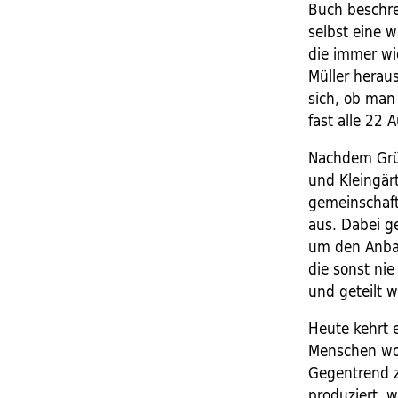
Buch beschre
selbst eine 
die immer wie
Müller herau
sich, ob man 
fast alle 22
Nachdem Grün
und Kleingärt
gemeinschaft
aus. Dabei g
um den Anbau
die sonst n
und geteilt w
Heute kehrt e
Menschen wohn
Gegentrend z
produziert, 