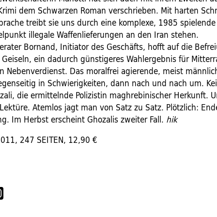
Krimi dem Schwarzen Roman verschrieben. Mit harten Sch
Sprache treibt sie uns durch eine komplexe, 1985 spielend
elpunkt illegale Waffenlieferungen an den Iran stehen.
rater Bornand, Initiator des Geschäfts, hofft auf die Befre
r Geiseln, ein dadurch günstigeres Wahlergebnis für Mitter
n Nebenverdienst. Das moralfrei agierende, meist männlic
egenseitig in Schwierigkeiten, dann nach und nach um. Kein
zali, die ermittelnde Polizistin maghrebinischer Herkunft. 
 Lektüre. Atemlos jagt man von Satz zu Satz. Plötzlich: En
g. Im Herbst erscheint Ghozalis zweiter Fall.
hik
11, 247 SEITEN, 12,90 €