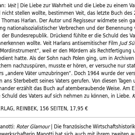
an:
Veit
| Die Liebe zur Wahrheit und die Liebe zu einem Vat
 nicht stellen wollte, bestimmen Veit, das letzte Buch des
 Thomas Harlan. Der Autor und Regisseur widmete sein g
ng nationalsozialistischer Verbrechen und der Benennung
n der Bundesrepublik. Drückend fühlte er die Schuld des Va
anerkennen wollte. Veit Harlans antisemitischer Film
Jud Sü
Mordinstrument“, weil er den Mördern als Rechtfertigung 
gedient hatte. Als der Sohn nach Polen ging, um in Archive
chern nachzuspüren, musste er hören, er versuche nur sta
rs „andere Väter umzubringen“. Doch 1964 wurde der ver
n ans Sterbebett seines Vaters gerufen. Von diesen Tagen
nander erzählt das Buch auf atemberaubende Weise. Am 
e Schuld des Vaters auf sich nehmen zu können, in Liebe.
K
LAG, REINBEK, 156 SEITEN, 17,95 €
anotti:
Roter Glamour
| Die französische Wirtschaftshistori
werkschafterin Manotti hat sich auch mit ihrem zweiten a