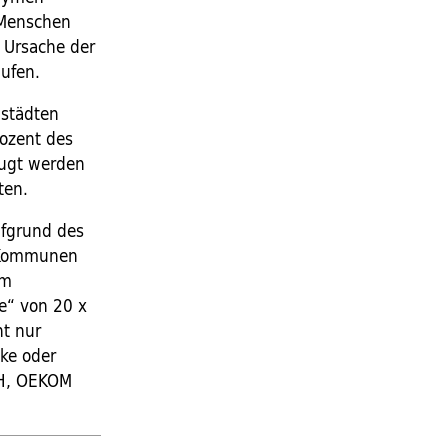
 Menschen
e Ursache der
aufen.
ßstädten
rozent des
eugt werden
ten.
ufgrund des
e Kommunen
em
me“ von 20 x
ht nur
ke oder
H, OEKOM