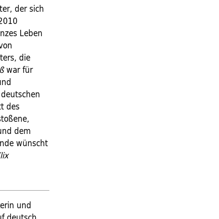
er, der sich
 2010
anzes Leben
 von
ters, die
ß
war für
und
n deutschen
tt des
stoßene,
 und dem
Ende wünscht
lix
kerin und
uf deutsch