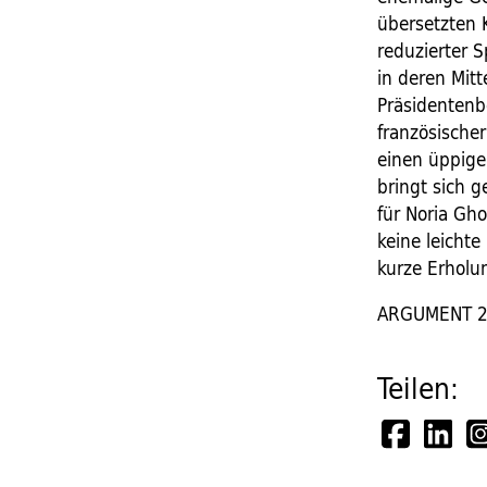
übersetzten 
reduzierter 
in deren Mitt
Präsidentenbe
französische
einen üppige
bringt sich g
für Noria Gho
keine leichte
kurze Erholun
ARGUMENT 20
Teilen: