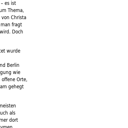
– es ist
 zum Thema,
r von Christa
 man fragt
 wird. Doch
tet wurde
nd Berlin
igung wie
offene Orte,
sam gehegt
 meisten
auch als
mer dort
onymen