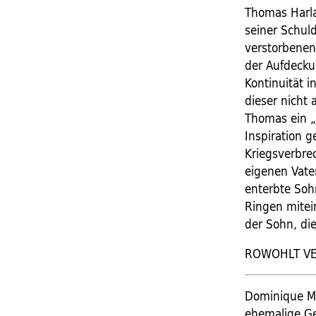
Thomas Harl
seiner Schuld
verstorbenen
der Aufdecku
Kontinuität i
dieser nicht 
Thomas ein „
Inspiration 
Kriegsverbre
eigenen Vate
enterbte Soh
Ringen mitei
der Sohn, di
ROWOHLT VER
Dominique M
ehemalige Ge