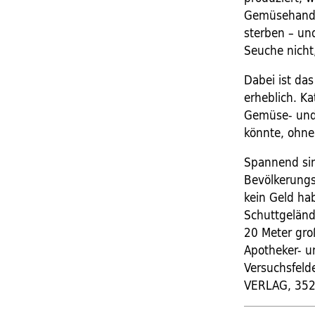
Gemüsehandel
sterben – un
Seuche nicht,
Dabei ist da
erheblich. K
Gemüse- und 
könnte, ohne
Spannend sin
Bevölkerungs
kein Geld ha
Schuttgelände
20 Meter gro
Apotheker- u
Versuchsfeld
VERLAG, 352