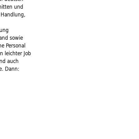
nitten und
e Handlung,
iung
rand sowie
he Personal
 leichter Job
Und auch
de. Dann: