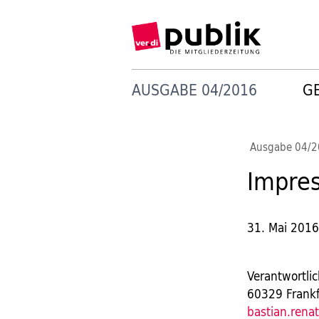
AUSGABE 04/2016
G
Ausgabe 04/
Impre
31. Mai 201
Verantwortli
60329 Frankf
bastian.ren