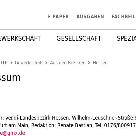
E-PAPER
AUSGABEN
FACHBEI
EWERKSCHAFT
GESELLSCHAFT
SPEZI
2016
Gewerkschaft
Aus den Bezirken
Hessen
ssum
6
ch: ver.di-Landesbezirk Hessen, Wilhelm-Leuschner-Straße
urt am Main, Redaktion: Renate Bastian, Tel. 0176/800917
ate@gmx.de