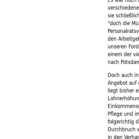
verschiedene
sie schließli
"doch die Müh
Personalrats
den Arbeitge
unseren Ford
einem der vie
nach Potsdam
Doch auch in
Angebot auf 
liegt bisher 
Lohnerhöhung
Einkommensgr
Pflege und im
folgerichtig 
Durchbruch w
in den Verha