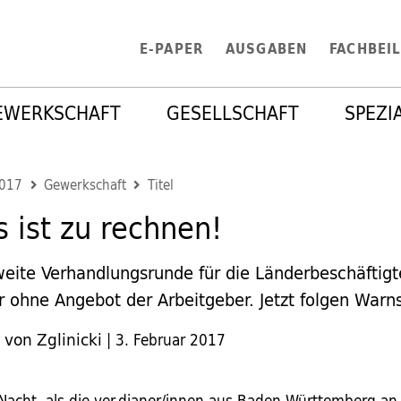
E-PAPER
AUSGABEN
FACHBEI
EWERKSCHAFT
GESELLSCHAFT
SPEZI
2017
Gewerkschaft
Titel
s ist zu rechnen!
weite Verhandlungsrunde für die Länderbeschäftigt
 ohne Angebot der Arbeitgeber. Jetzt folgen Warns
 von Zglinicki
|
3. Februar 2017
Nacht, als die ver.dianer/innen aus Baden-Württemberg an