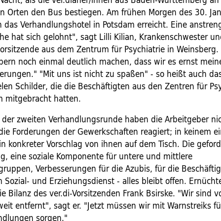
n Orten den Bus bestiegen. Am frühen Morgen des 30. Ja
ch das Verhandlungshotel in Potsdam erreicht. Eine anstren
e hat sich gelohnt", sagt Lilli Kilian, Krankenschwester u
vorsitzende aus dem Zentrum für Psychiatrie in Weinsberg. 
bern noch einmal deutlich machen, dass wir es ernst mein
erungen." "Mit uns ist nicht zu spaßen" - so heißt auch da
len Schilder, die die Beschäftigten aus den Zentren für Psy
 mitgebracht hatten.
 der zweiten Verhandlungsrunde haben die Arbeitgeber ni
die Forderungen der Gewerkschaften reagiert; in keinem e
ein konkreter Vorschlag von ihnen auf dem Tisch. Die geford
, eine soziale Komponente für untere und mittlere
uppen, Verbesserungen für die Azubis, für die Beschäftig
 Sozial- und Erziehungsdienst - alles bleibt offen. Ernücht
die Bilanz des ver.di-Vorsitzenden Frank Bsirske. "Wir sind 
eit entfernt", sagt er. "Jetzt müssen wir mit Warnstreiks 
ndlungen sorgen."