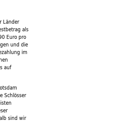
er Länder
stbetrag als
90 Euro pro
ngen und die
Bezahlung im
unen
s auf
Potsdam
e Schlösser
isten
eser
lb sind wir