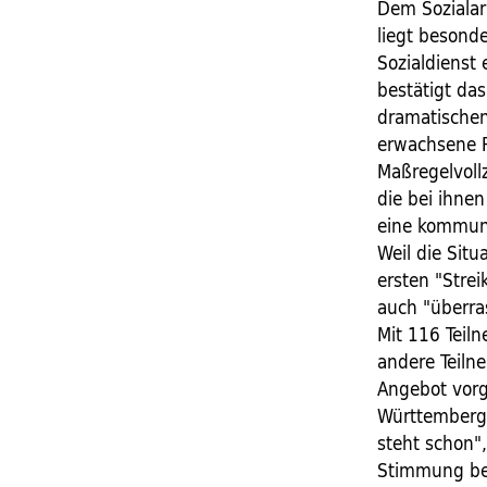
Dem Sozialar
liegt besond
Sozialdienst
bestätigt da
dramatischen
erwachsene P
Maßregelvollz
die bei ihne
eine kommuna
Weil die Situ
ersten "Stre
auch "überras
Mit 116 Teil
andere Teiln
Angebot vorge
Württemberg 
steht schon", 
Stimmung bei