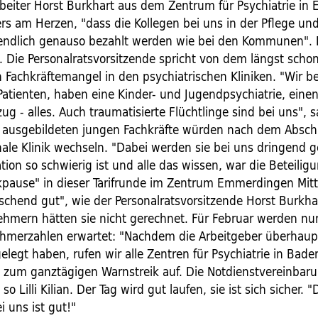
beiter Horst Burkhart aus dem Zentrum für Psychiatrie i
ers am Herzen, "dass die Kollegen bei uns in der Pflege un
 endlich genauso bezahlt werden wie bei den Kommunen". Lil
s. Die Personalratsvorsitzende spricht von dem längst scho
 Fachkräftemangel in den psychiatrischen Kliniken. "Wir b
atienten, haben eine Kinder- und Jugendpsychiatrie, eine
ug - alles. Auch traumatisierte Flüchtlinge sind bei uns", s
n ausgebildeten jungen Fachkräfte würden nach dem Abschlu
le Klinik wechseln. "Dabei werden sie bei uns dringend g
ation so schwierig ist und alle das wissen, war die Beteilig
ikpause" in dieser Tarifrunde im Zentrum Emmerdingen Mitt
chend gut", wie der Personalratsvorsitzende Horst Burkhart
nehmern hätten sie nicht gerechnet. Für Februar werden n
ehmerzahlen erwartet: "Nachdem die Arbeitgeber überhaup
legt haben, rufen wir alle Zentren für Psychiatrie in Bade
zum ganztägigen Warnstreik auf. Die Notdienstvereinbaru
so Lilli Kilian. Der Tag wird gut laufen, sie ist sich sicher. "
 uns ist gut!"