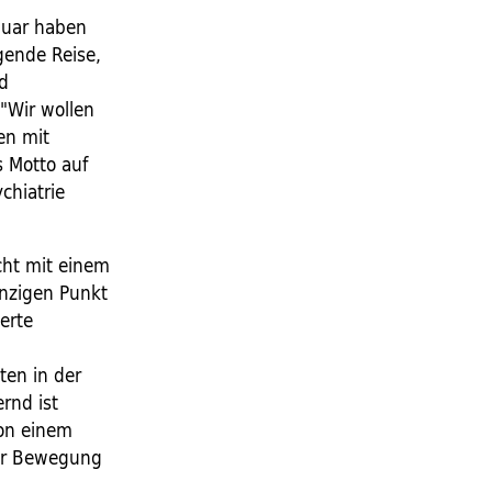
nuar haben
gende Reise,
nd
"Wir wollen
en mit
s Motto auf
chiatrie
cht mit einem
inzigen Punkt
erte
ten in der
ernd ist
von einem
für Bewegung