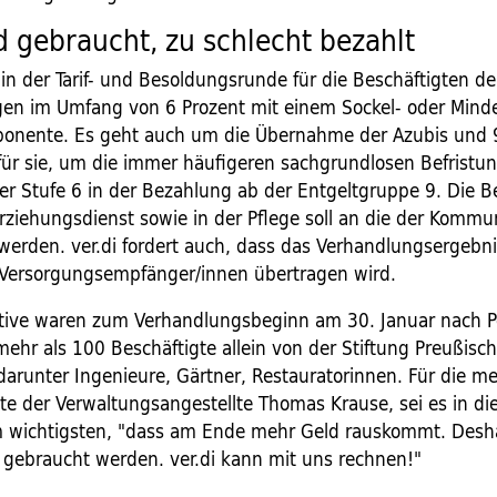
 gebraucht, zu schlecht bezahlt
t in der Tarif- und Besoldungsrunde für die Beschäftigten d
en im Umfang von 6 Prozent mit einem Sockel- oder Minde
ponente. Es geht auch um die Übernahme der Azubis und 
ür sie, um die immer häufigeren sachgrundlosen Befristu
er Stufe 6 in der Bezahlung ab der Entgeltgruppe 9. Die 
Erziehungsdienst sowie in der Pflege soll an die der Komm
werden. ver.di fordert auch, dass das Verhandlungsergebni
Versorgungsempfänger/innen übertragen wird.
tive waren zum Verhandlungsbeginn am 30. Januar nach 
hr als 100 Beschäftigte allein von der Stiftung Preußisch
darunter Ingenieure, Gärtner, Restauratorinnen. Für die me
te der Verwaltungsangestellte Thomas Krause, sei es in di
m wichtigsten, "dass am Ende mehr Geld rauskommt. Desha
 gebraucht werden. ver.di kann mit uns rechnen!"