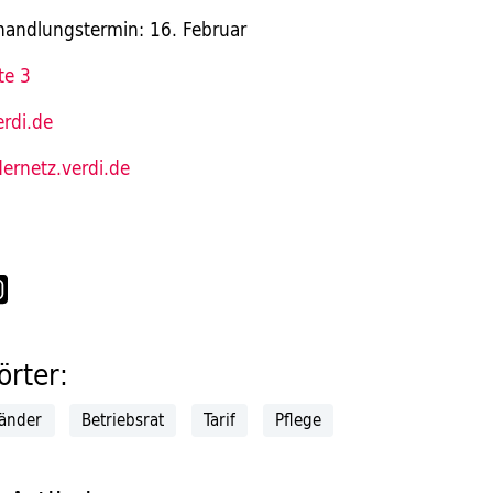
handlungstermin: 16. Februar
te 3
rdi.de
ernetz.verdi.de
rter:
änder
Betriebsrat
Tarif
Pflege