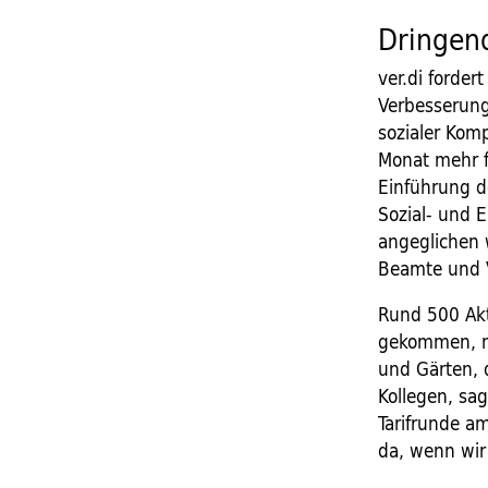
Dringend
ver.di forder
Verbesserung
sozialer Kom
Monat mehr f
Einführung d
Sozial- und 
angeglichen 
Beamte und 
Rund 500 Ak
gekommen, me
und Gärten, 
Kollegen, sag
Tarifrunde a
da, wenn wir