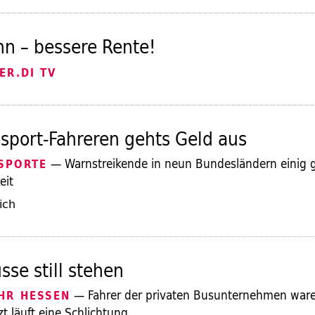
n – bessere Rente!
ER.DI TV
sport-Fahreren gehts Geld aus
— Warnstreikende in neun Bundesländern einig 
SPORTE
eit
ich
se still stehen
— Fahrer der privaten Busunternehmen ware
HR HESSEN
tzt läuft eine Schlichtung