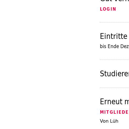
LOGIN
Eintritt
bis Ende De
Studiere
Erneut m
MITGLIED
Von Lüh