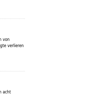
en von
gte verlieren
n acht