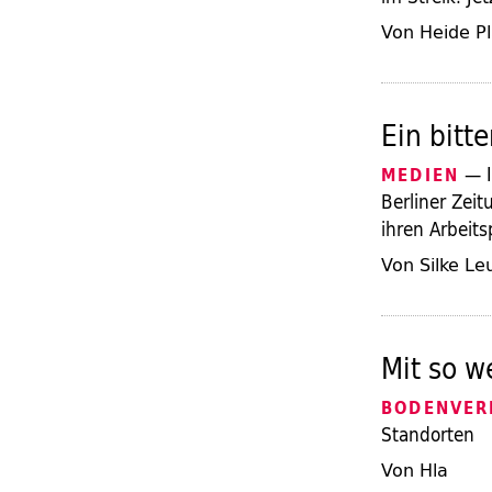
Von Heide P
Ein bitt
— I
MEDIEN
Berliner Zeit
ihren Arbeits
Von Silke Le
Mit so w
BODENVER
Standorten
Von Hla