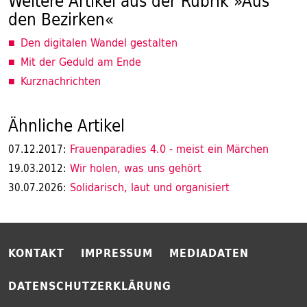
Weitere Artikel aus der Rubrik »Aus
den Bezirken«
Den digitalen Wandel gestalten
Mit der Geduld am Ende
Kurznachrichten
Ähnliche Artikel
Frauenparadies 4.0 - meist ein Märchen
07.12.2017:
Wir holen, was uns gehört
19.03.2012:
Solidarisch, laut und organisiert
30.07.2026:
KONTAKT
IMPRESSUM
MEDIADATEN
DATENSCHUTZERKLÄRUNG