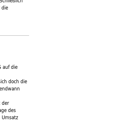
Schließlich
 die
S auf die
sich doch die
rgendwann
t der
rage des
en Umsatz