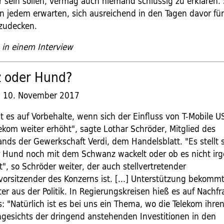
 sein sollen, vermag auch niemand schlüssig zu erklären. 
 jedem erwarten, sich ausreichend in den Tagen davor für
nzudecken.
 in einem Interview
 oder Hund?
,
10. November 2017
t es auf Vorbehalte, wenn sich der Einfluss von T-Mobile U
ekom weiter erhöht", sagte Lothar Schröder, Mitglied des
nds der Gewerkschaft Verdi, dem Handelsblatt. "Es stellt 
r Hund noch mit dem Schwanz wackelt oder ob es nicht i
", so Schröder weiter, der auch stellvertretender
vorsitzender des Konzerns ist. [...] Unterstützung bekomm
r aus der Politik. In Regierungskreisen hieß es auf Nachf
: "Natürlich ist es bei uns ein Thema, wo die Telekom ihr
angesichts der dringend anstehenden Investitionen in den