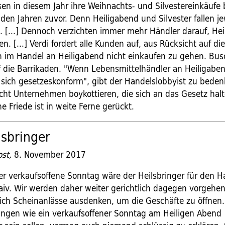
n in diesem Jahr ihre Weihnachts- und Silvestereinkäufe 
 den Jahren zuvor. Denn Heiligabend und Silvester fallen je
. [...] Dennoch verzichten immer mehr Händler darauf, Hei
en. [...] Verdi fordert alle Kunden auf, aus Rücksicht auf di
n im Handel an Heiligabend nicht einkaufen zu gehen. Bus
uf die Barrikaden. "Wenn Lebensmittelhändler an Heiligaben
e sich gesetzeskonform", gibt der Handelslobbyist zu bede
cht Unternehmen boykottieren, die sich an das Gesetz halt
e Friede ist in weite Ferne gerückt.
lsbringer
st,
8. November 2017
er verkaufsoffene Sonntag wäre der Heilsbringer für den Ha
aiv. Wir werden daher weiter gerichtlich dagegen vorgehe
ch Scheinanlässe ausdenken, um die Geschäfte zu öffnen
ngen wie ein verkaufsoffener Sonntag am Heiligen Abend