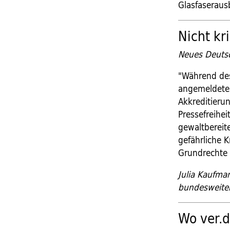
Glasfaserau
Nicht kr
Neues Deuts
"Während des
angemeldete 
Akkreditieru
Pressefreihei
gewaltbereit
gefährliche K
Grundrechte u
Julia Kaufma
bundesweiten
Wo ver.d