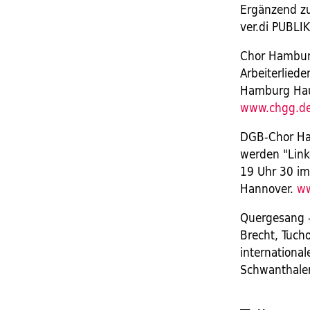
Ergänzend zu
ver.di PUBLIK
Chor Hamburg
Arbeiterliede
Hamburg Hau
www.chgg.d
DGB-Chor Hann
werden "Link
19 Uhr 30 im
Hannover.
ww
Quergesang -
Brecht, Tucho
internationa
Schwanthale