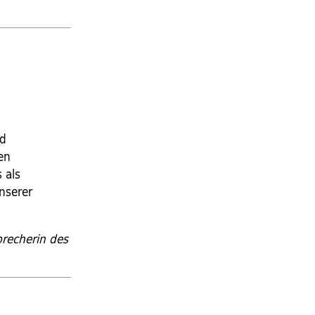
e
nd
hen
 als
unserer
precherin des