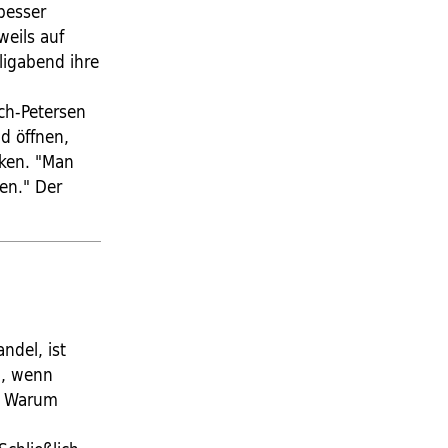
besser
weils auf
ligabend ihre
e
ch-Petersen
d öffnen,
nken. "Man
en." Der
ndel, ist
n, wenn
. Warum