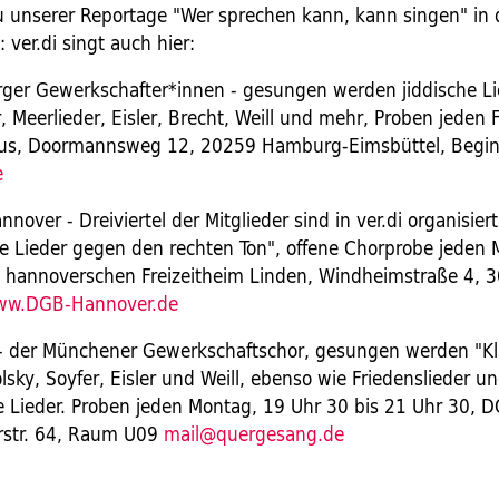
 unserer Reportage "Wer sprechen kann, kann singen" in d
: ver.di singt auch hier:
er Gewerkschafter*innen - gesungen werden jiddische Li
r, Meerlieder, Eisler, Brecht, Weill und mehr, Proben jeden 
s, Doormannsweg 12, 20259 Hamburg-Eimsbüttel, Begin
e
over - Dreiviertel der Mitglieder sind in ver.di organisie
e Lieder gegen den rechten Ton", offene Chorprobe jeden
 hannoverschen Freizeitheim Linden, Windheimstraße 4, 
w.DGB-Hannover.de
 der Münchener Gewerkschaftschor, gesungen werden "Kla
lsky, Soyfer, Eisler und Weill, ebenso wie Friedenslieder u
le Lieder. Proben jeden Montag, 19 Uhr 30 bis 21 Uhr 30, 
rstr. 64, Raum U09
mail@quergesang.de