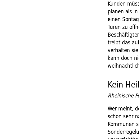
Kunden müsse
planen als in
einen Sontag
Türen zu öffn
Beschäftigte
treibt das a
verhalten si
kann doch ni
weihnachtlich
Kein Hei
Rheinische Po
Wer meint, d
schon sehr n
Kommunen si
Sonderregelu