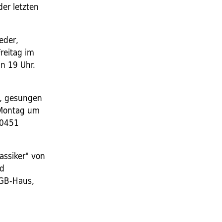
er letzten
eder,
Freitag im
n 19 Uhr.
rt, gesungen
 Montag um
30451
ssiker" von
nd
DGB-Haus,