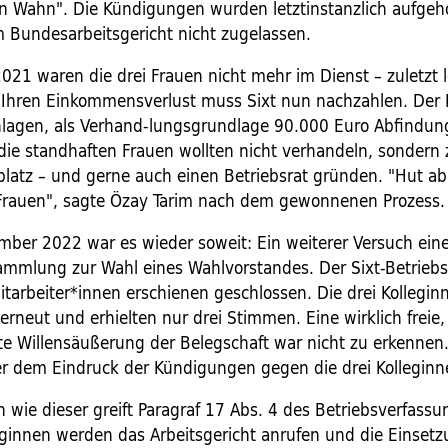
an Wahn". Die Kündigungen wurden letztinstanzlich aufgeh
m Bundesarbeitsgericht nicht zugelassen.
021 waren die drei Frauen nicht mehr im Dienst – zuletzt l
. Ihren Einkommensverlust muss Sixt nun nachzahlen. Der 
hlagen, als Verhand-lungsgrundlage 90.000 Euro Abfindun
 die standhaften Frauen wollten nicht verhandeln, sondern
splatz – und gerne auch einen Betriebsrat gründen. "Hut ab
 Frauen", sagte Özay Tarim nach dem gewonnenen Prozess.
ber 2022 war es wieder soweit: Ein weiterer Versuch ein
ammlung zur Wahl eines Wahlvorstandes. Der Sixt-Betriebs
itarbeiter*innen erschienen geschlossen. Die drei Kollegin
erneut und erhielten nur drei Stimmen. Eine wirklich freie,
te Willensäußerung der Belegschaft war nicht zu erkennen.
er dem Eindruck der Kündigungen gegen die drei Kolleginn
n wie dieser greift Paragraf 17 Abs. 4 des Betriebsverfass
leginnen werden das Arbeitsgericht anrufen und die Einsetz