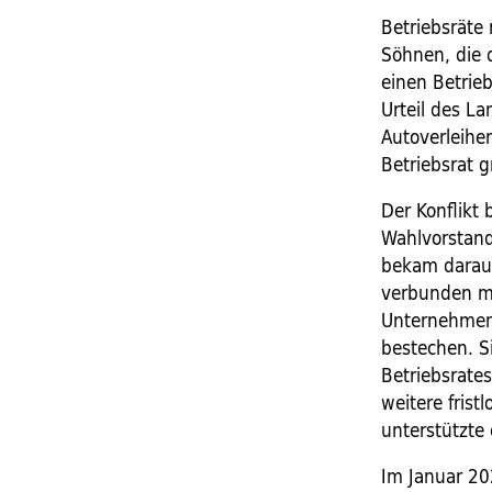
Betriebsräte 
Söhnen, die 
einen Betrie
Urteil des L
Autoverleiher
Betriebsrat g
Der Konflikt 
Wahlvorstand 
bekam darauf
verbunden mi
Unternehmen 
bestechen. Si
Betriebsrate
weitere frist
unterstützte
Im Januar 20