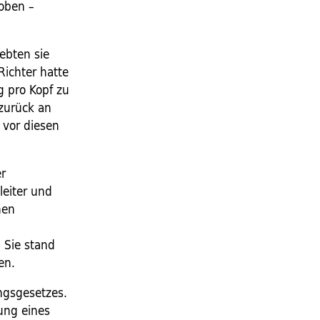
oben –
ebten sie
Richter hatte
g pro Kopf zu
 zurück an
 vor diesen
er
leiter und
nen
 Sie stand
en.
ungsgesetzes.
ung eines