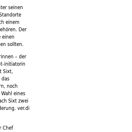
nter seinen
Standorte
ach einem
gehören. Der
e einen
en sollten.
rinnen – der
-initiatorin
 Sixt,
 das
rn, noch
r Wahl eines
ch Sixt zwei
derung. ver.di
r Chef