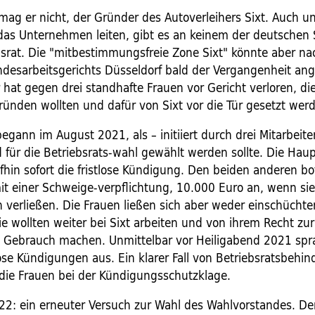
mag er nicht, der Gründer des Autoverleihers Sixt. Auch u
das Unternehmen leiten, gibt es an keinem der deutschen 
bsrat. Die "mitbestimmungsfreie Zone Sixt" könnte aber n
andesarbeitsgerichts Düsseldorf bald der Vergangenheit an
 hat gegen drei standhafte Frauen vor Gericht verloren, di
ründen wollten und dafür von Sixt vor die Tür gesetzt werd
begann im August 2021, als – initiiert durch drei Mitarbeite
für die Betriebsrats-wahl gewählt werden sollte. Die Haupt
hin sofort die fristlose Kündigung. Den beiden anderen bot
t einer Schweige-verpflichtung, 10.000 Euro an, wenn sie
verließen. Die Frauen ließen sich aber weder einschüchte
e wollten weiter bei Sixt arbeiten und von ihrem Recht zu
s Gebrauch machen. Unmittelbar vor Heiligabend 2021 spra
lose Kündigungen aus. Ein klarer Fall von Betriebsratsbehin
 die Frauen bei der Kündigungsschutzklage.
22: ein erneuter Versuch zur Wahl des Wahlvorstandes. De