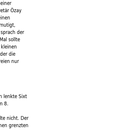
 einer
retär Özay
einen
mutigt,
 sprach der
Mal sollte
 kleinen
der die
reien nur
 lenkte Sixt
m 8.
te nicht. Der
nnen grenzten