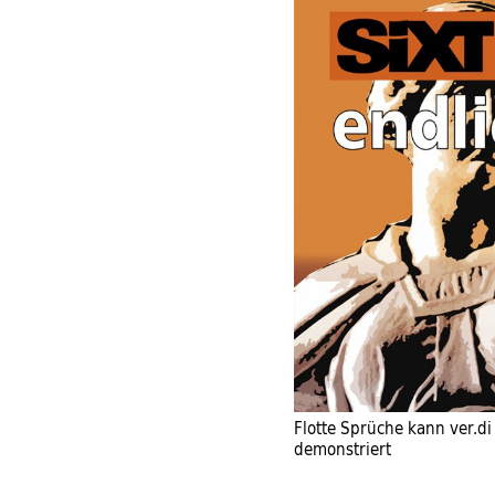
Flotte Sprüche kann ver.di
demonstriert