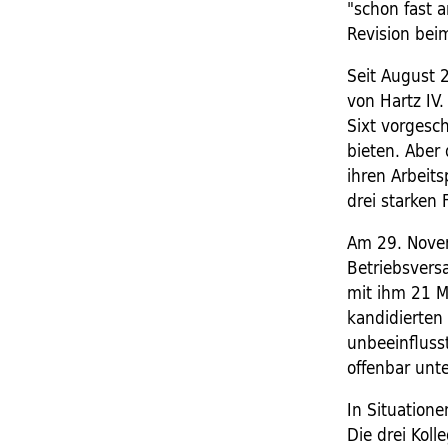
"schon fast 
Revision bei
Seit August 2
von Hartz IV
Sixt vorgesc
bieten. Aber
ihren Arbeit
drei starken
Am 29. Novem
Betriebsvers
mit ihm 21 M
kandidierten 
unbeeinfluss
offenbar unt
In Situatione
Die drei Kol