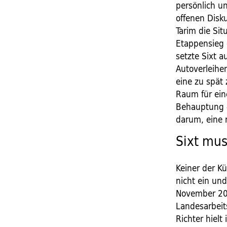
persönlich un
offenen Disk
Tarim die Si
Etappensieg 
setzte Sixt a
Autoverleiher
eine zu spät
Raum für ei
Behauptung –
darum, eine 
Sixt mu
Keiner der K
nicht ein un
November 20
Landesarbeit
Richter hielt