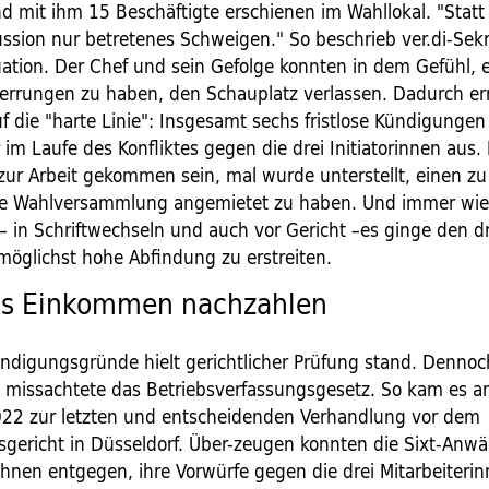
d mit ihm 15 Beschäftigte erschienen im Wahllokal. "Statt
ussion nur betretenes Schweigen." So beschrieb ver.di-Sek
tuation. Der Chef und sein Gefolge konnten in dem Gefühl, 
errungen zu haben, den Schauplatz verlassen. Dadurch er
uf die "harte Linie": Insgesamt sechs fristlose Kündigungen
 im Laufe des Konfliktes gegen die drei Initiatorinnen aus. 
 zur Arbeit gekommen sein, mal wurde unterstellt, einen zu
ne Wahlversammlung angemietet zu haben. Und immer wie
 in Schriftwechseln und auch vor Gericht –es ginge den d
möglichst hohe Abfindung zu erstreiten.
ss Einkommen nachzahlen
ündigungsgründe hielt gerichtlicher Prüfung stand. Dennoch
d missachtete das Betriebsverfassungsgesetz. So kam es a
22 zur letzten und entscheidenden Verhandlung vor dem
sgericht in Düsseldorf. Über-zeugen konnten die Sixt-Anwäl
 ihnen entgegen, ihre Vorwürfe gegen die drei Mitarbeiteri