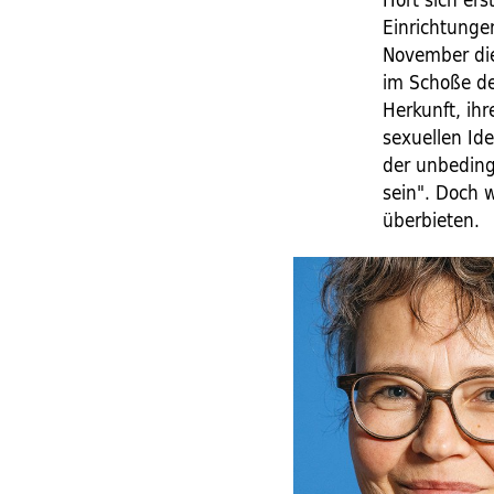
Einrichtunge
November die
im Schoße de
Herkunft, ihr
sexuellen Id
der unbeding
sein". Doch 
überbieten.