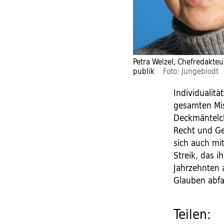
Petra Welzel, Chefredakteur
publik
Foto: Jungeblodt
Individualitä
gesamten Mis
Deckmäntelch
Recht und Ge
sich auch mi
Streik, das i
Jahrzehnten
Glauben abfa
Teilen: