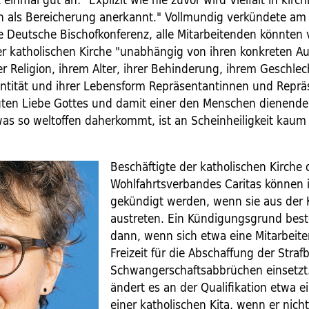
n als Bereicherung anerkannt." Vollmundig verkündete am
 Deutsche Bischofkonferenz, alle Mitarbeitenden könnten
r katholischen Kirche "unabhängig von ihren konkreten Au
er Religion, ihrem Alter, ihrer Behinderung, ihrem Geschlech
entität und ihrer Lebensform Repräsentantinnen und Repr
ten Liebe Gottes und damit einer den Menschen dienende
was so weltoffen daherkommt, ist an Scheinheiligkeit kaum
Beschäftigte der katholischen Kirche 
Wohlfahrtsverbandes Caritas können
gekündigt werden, wenn sie aus der 
austreten. Ein Kündigungsgrund best
dann, wenn sich etwa eine Mitarbeiter
Freizeit für die Abschaffung der Straf
Schwangerschaftsabbrüchen einsetzt
ändert es an der Qualifikation etwa e
einer katholischen Kita, wenn er nich