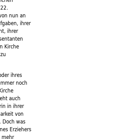
 22.
 von nun an
fgaben, ihrer
t, ihrer
äsentanten
n Kirche
 zu
oder ihres
 immer noch
Kirche
eht auch
in in ihrer
barkeit von
. Doch was
ines Erziehers
t mehr