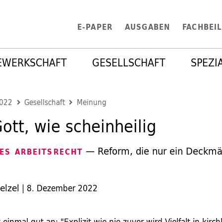
E-PAPER
AUSGABEN
FACHBEI
EWERKSCHAFT
GESELLSCHAFT
SPEZI
2022
Gesellschaft
Meinung
ott, wie scheinheilig
— Reform, die nur ein Deckmä
ES ARBEITSRECHT
elzel
|
8. Dezember 2022
t einmal gut an: "Explizit wie nie zuvor wird Vielfalt in kirch