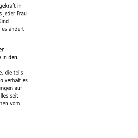
gekraft in
s jeder Frau
Kind
 es ändert
er
e in den
 die teils
o verhält es
tungen auf
les seit
chen vom