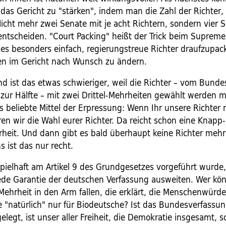
das Gericht zu "stärken", indem man die Zahl der Richter,
icht mehr zwei Senate mit je acht Richtern, sondern vier S
 entscheiden. "Court Packing" heißt der Trick beim Supreme
t es besonders einfach, regierungstreue Richter draufzupa
en im Gericht nach Wunsch zu ändern.
nd ist das etwas schwieriger, weil die Richter – vom Bund
 zur Hälfte – mit zwei Drittel-Mehrheiten gewählt werden 
s beliebte Mittel der Erpressung: Wenn Ihr unsere Richter 
ren wir die Wahl eurer Richter. Da reicht schon eine Knapp
erheit. Und dann gibt es bald überhaupt keine Richter mehr
s ist das nur recht.
pielhaft am Artikel 9 des Grundgesetzes vorgeführt wurde, 
ede Garantie der deutschen Verfassung ausweiten. Wer kön
ehrheit in den Arm fallen, die erklärt, die Menschenwürde
te "natürlich" nur für Biodeutsche? Ist das Bundesverfassu
legt, ist unser aller Freiheit, die Demokratie insgesamt, s