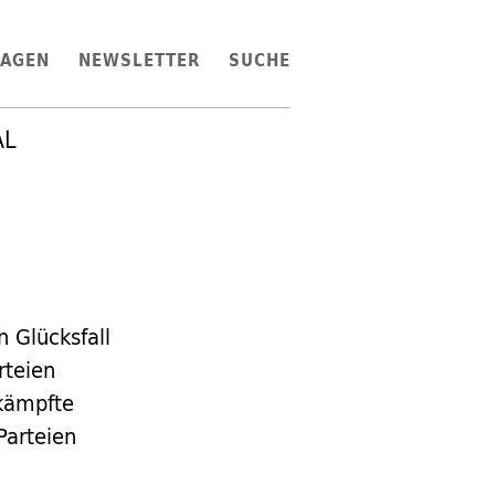
LAGEN
NEWSLETTER
SUCHE
AL
 Glücksfall
rteien
rkämpfte
Parteien