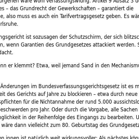
Vorgehen wäre wohl verfassungswidrig. Artikel 9 Absatz 3 d
s – das Grundrecht der Gewerkschaften – garantiert die
e, also muss es auch ein Tarifvertragsgesetz geben. Es wär
arlsruhe.
gsgericht ist sozusagen der Schutzschirm, der sich blitzsc
nn, wenn Garantien des Grundgesetzes attackiert werden. S
dacht.
enn er klemmt? Etwa, weil jemand Sand in den Mechanism
n Änderungen im Bundesverfassungsgerichtsgesetz ist es m
eit des Gerichts auf Jahre zu blockieren – etwa durch neue
flichten für die Nichtannahme der rund 5.000 aussichtsl
eschwerden pro Jahr. Oder durch die Vorgabe, alle Sache
nglichkeit in der Reihenfolge des Eingangs zu bearbeiten.
wäre dann vielleicht zum 80. Geburtstag des Grundgesetz
on innen ist natürlich weit wirkungsvoller: Als nächstes k