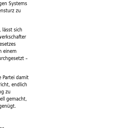
igen Systems
nsturz zu
lässt sich
werkschafter
gesetzes
on einem
urchgesetzt –
e Partei damit
cht, endlich
ng zu
nell gemacht,
 genügt.