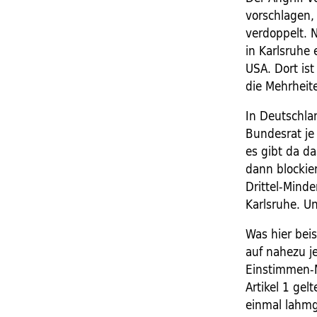
vorschlagen, 
verdoppelt. N
in Karlsruhe
USA. Dort is
die Mehrheit
In Deutschla
Bundesrat je
es gibt da da
dann blockie
Drittel-Mind
Karlsruhe. Un
Was hier beis
auf nahezu j
Einstimmen-M
Artikel 1 gel
einmal lahmge