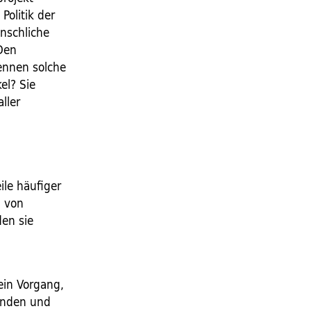
Politik der
nschliche
Den
kennen solche
el? Sie
ller
ile häufiger
l von
den sie
ein Vorgang,
renden und