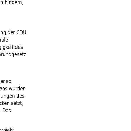
an hindern,
zung der CDU
rale
igkeit des
 Grundgesetz
er so
d was würden
idungen des
cken setzt,
. Das
rojekt