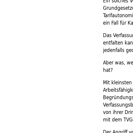
Ein solches 
Grundgesetze
Tarifautonomi
ein Fall für K
Das Verfassun
entfalten ka
jedenfalls ge
Aber was, w
hat?
Mit kleinste
Arbeitsfähigk
Begründungsp
Verfassungsb
von ihrer Dri
mit dem TVG 
Der Angriff v