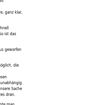
es
e, ganz klar,
hnell
o ist das
us geworfen
öglich, die
osen
n unabhängig
 Unsere Sache
es dran.
önnte man