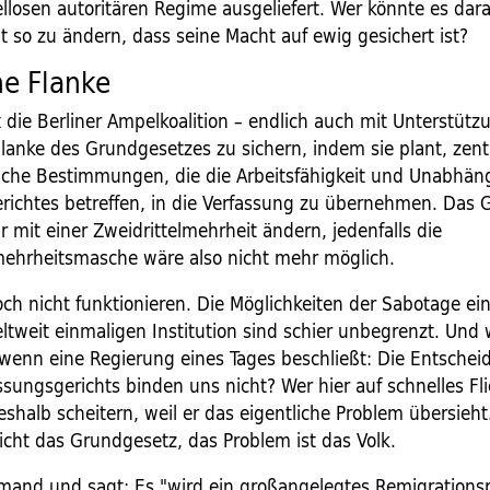
llosen autoritären Regime ausgeliefert. Wer könnte es dar
t so zu ändern, dass seine Macht auf ewig gesichert ist?
ne Flanke
 die Berliner Ampelkoalition – endlich auch mit Unterstüt
Flanke des Grundgesetzes zu sichern, indem sie plant, zent
liche Bestimmungen, die die Arbeitsfähigkeit und Unabhäng
erichtes betreffen, in die Verfassung zu übernehmen. Das
 mit einer Zweidrittelmehrheit ändern, jedenfalls die
hrheitsmasche wäre also nicht mehr möglich.
ch nicht funktionieren. Die Möglichkeiten der Sabotage ein
eltweit einmaligen Institution sind schier unbegrenzt. Un
wenn eine Regierung eines Tages beschließt: Die Entsche
sungsgerichts binden uns nicht? Wer hier auf schnelles Fli
shalb scheitern, weil er das eigentliche Problem übersieht
icht das Grundgesetz, das Problem ist das Volk.
and und sagt: Es "wird ein großangelegtes Remigrationsp