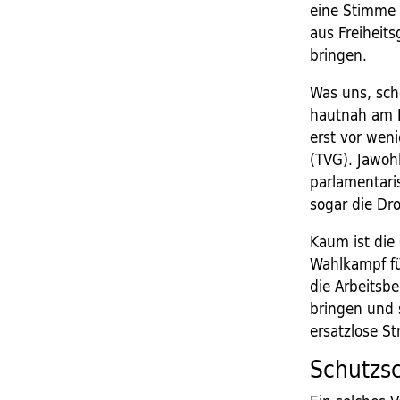
eine Stimme 
aus Freihei
bringen.
Was uns, sch
hautnah am B
erst vor weni
(TVG). Jawoh
parlamentari
sogar die Dr
Kaum ist die 
Wahlkampf fü
die Arbeitsb
bringen und s
ersatzlose S
Schutzsc