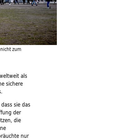
 nicht zum
weltweit als
ne sichere
s.
 dass sie das
ffung der
tzen, die
ine
bräuchte nur