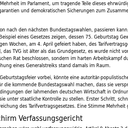
Mehrheit im Parlament, um tragende Teile dieses ehrwürd
tsgarantien und demokratischen Sicherungen zum Zusamme
on nach den nächsten Bundestagswahlen, passieren kann, 
eispiel eines Gesetzes zeigen, dessen 75. Geburtstag Ge
gen Wochen, am 4. April gefeiert haben, des Tarifvertrags
l, das TVG ist älter als das Grundgesetz, es wurde nicht v
schen Rat beschlossen, sondern im harten Arbeitskampf d
ohung eines Generalstreiks stand damals im Raum.
Geburtstagsfeier vorbei, könnte eine autoritär-populistisch
r die kommende Bundestagswahl machen, dass sie verspri
edingungen der lahmenden deutschen Wirtschaft in Ordnu
ie unter staatliche Kontrolle zu stellen. Erster Schritt, sch
treichung des Tarifvertragsgesetzes. Eine Stimme Mehrheit
hirm Verfassungsgericht