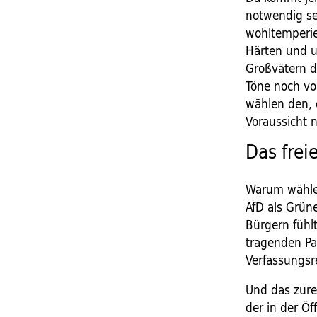
notwendig sei
wohltemperie
Härten und 
Großvätern d
Töne noch vo
wählen den, 
Voraussicht 
Das frei
Warum wählen
AfD als Grün
Bürgern fühl
tragenden Pa
Verfassungsre
Und das zure
der in der Öf