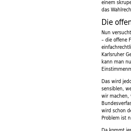
einem skrupe
das Wahlrech
Die offe
Nun versucht
– die offene 
einfachrecht
Karlsruher G
kann man nur
Einstimmenme
Das wird jedo
sensiblen, w
wir machen, 
Bundesverfas
wird schon de
Problem ist n
Da kommt jem