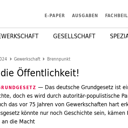
E-PAPER
AUSGABEN
FACHBEI
EWERKSCHAFT
GESELLSCHAFT
SPEZI
2024
Gewerkschaft
Brennpunkt
 die Öffentlichkeit!
— Das deutsche Grundgesetz ist ein
 GRUNDGESETZ
hte, doch es wird durch autoritär-populistische Pa
uch das vor 75 Jahren von Gewerkschaften hart e
agsgesetz könnte nur noch Geschichte sein, kämen 
D an die Macht