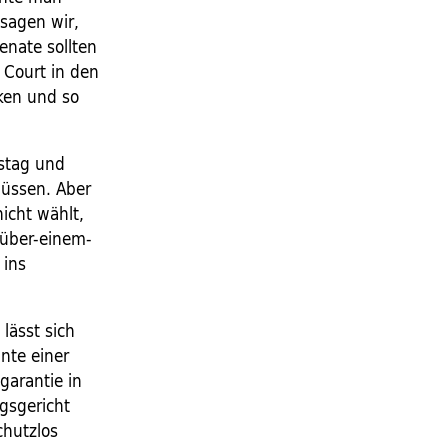
 sagen wir,
enate sollten
 Court in den
cken und so
estag und
müssen. Aber
nicht wählt,
-über-einem-
 ins
lässt sich
nte einer
garantie in
ngsgericht
chutzlos