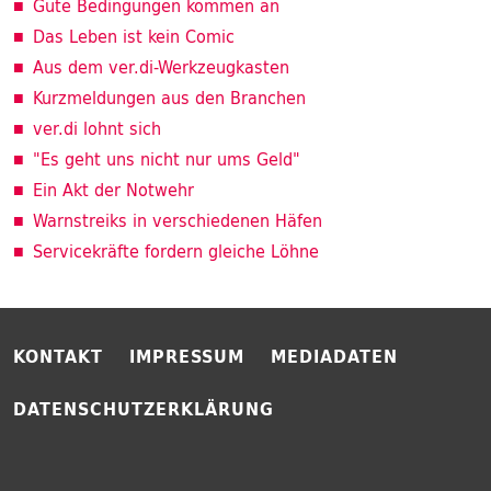
Gute Bedingungen kommen an
Das Leben ist kein Comic
Aus dem ver.di-Werkzeugkasten
Kurzmeldungen aus den Branchen
ver.di lohnt sich
"Es geht uns nicht nur ums Geld"
Ein Akt der Notwehr
Warnstreiks in verschiedenen Häfen
Servicekräfte fordern gleiche Löhne
KONTAKT
IMPRESSUM
MEDIADATEN
DATENSCHUTZERKLÄRUNG