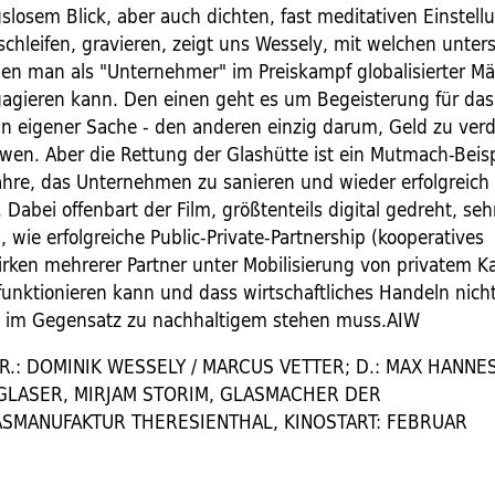
slosem Blick, aber auch dichten, fast meditativen Einstel
schleifen, gravieren, zeigt uns Wessely, mit welchen unter
n man als "Unternehmer" im Preiskampf globalisierter Mä
gagieren kann. Den einen geht es um Begeisterung für das
 in eigener Sache - den anderen einzig darum, Geld zu verd
 wen. Aber die Rettung der Glashütte ist ein Mutmach-Beisp
Jahre, das Unternehmen zu sanieren und wieder erfolgreich
. Dabei offenbart der Film, größtenteils digital gedreht, seh
 wie erfolgreiche Public-Private-Partnership (kooperatives
en mehrerer Partner unter Mobilisierung von privatem Ka
funktionieren kann und dass wirtschaftliches Handeln nich
g im Gegensatz zu nachhaltigem stehen muss.AIW
R.: DOMINIK WESSELY / MARCUS VETTER; D.: MAX HANNES
GLASER, MIRJAM STORIM, GLASMACHER DER
ASMANUFAKTUR THERESIENTHAL, KINOSTART: FEBRUAR