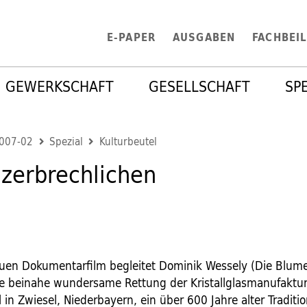
E-PAPER
AUSGABEN
FACHBEI
GEWERKSCHAFT
GESELLSCHAFT
SP
2007-02
Spezial
Kulturbeutel
zerbrechlichen
uen Dokumentarfilm begleitet Dominik Wessely (Die Blum
ie beinahe wundersame Rettung der Kristallglasmanufaktu
 in Zwiesel, Niederbayern, ein über 600 Jahre alter Traditio