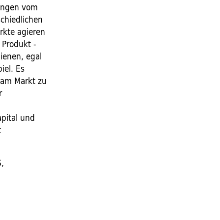
lungen vom
schiedlichen
rkte agieren
 Produkt -
ienen, egal
iel. Es
 am Markt zu
r
pital und
t
,