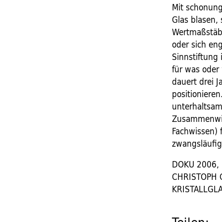
Mit schonung
Glas blasen, 
Wertmaßstäbe
oder sich en
Sinnstiftung
für was oder
dauert drei 
positionieren
unterhaltsam,
Zusammenwirk
Fachwissen) 
zwangsläufi
DOKU 2006, 
CHRISTOPH 
KRISTALLGL