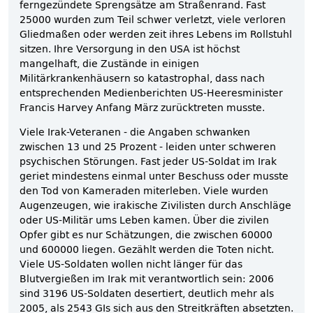
ferngezündete Sprengsätze am Straßenrand. Fast
25000 wurden zum Teil schwer verletzt, viele verloren
Gliedmaßen oder werden zeit ihres Lebens im Rollstuhl
sitzen. Ihre Versorgung in den USA ist höchst
mangelhaft, die Zustände in einigen
Militärkrankenhäusern so katastrophal, dass nach
entsprechenden Medienberichten US-Heeresminister
Francis Harvey Anfang März zurücktreten musste.
Viele Irak-Veteranen - die Angaben schwanken
zwischen 13 und 25 Prozent - leiden unter schweren
psychischen Störungen. Fast jeder US-Soldat im Irak
geriet mindestens einmal unter Beschuss oder musste
den Tod von Kameraden miterleben. Viele wurden
Augenzeugen, wie irakische Zivilisten durch Anschläge
oder US-Militär ums Leben kamen. Über die zivilen
Opfer gibt es nur Schätzungen, die zwischen 60000
und 600000 liegen. Gezählt werden die Toten nicht.
Viele US-Soldaten wollen nicht länger für das
Blutvergießen im Irak mit verantwortlich sein: 2006
sind 3196 US-Soldaten desertiert, deutlich mehr als
2005, als 2543 GIs sich aus den Streitkräften absetzten.