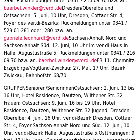
Saal, Rückmeldungen unter 0341 / 216 09 70 bzw. an:
baerbel.winkler@verdi.de
Dresden/Oberelbe und
Ostsachsen: 5. Juni, 10 Uhr, Dresden, Cottaer Str. 4,
Foyer des ver.di-Bezirks; Rückmeldungen unter 0341 /
529 01-281 oder -280 bzw. an:
gabriele.leonhardt@verdi.de
Sachsen-Anhalt Nord und
Sachsen-Anhalt Süd: 12. Juni, 10 Uhr im ver.di-Haus in
Halle, Augustastraße 5, Rückmeldungen unter 0341 / 216
09 70 bzw. an:
baerbel.winkler@verdi.de
FB 11: Chemnitz-
Erzgebirge/Vogtland-Zwickau: 27. Mai, 17 Uhr, Bezirk
Zwickau, Bahnhofstr. 68/70
GRUPPENSenioren/SeniorinnenOstsachsen: 2. Juni, 13 bis
16 Uhr, Hotel Residence, Bautzen, Wilthener Str. 32
Frauen: Ostsachsen: 9. Juni, 16 bis 19 Uhr, Hotel
Residence, Bautzen, Wilthener Str. 32 Jugend: Dresden-
Oberelbe: 4. Juni, 16 Uhr, ver.di-Bezirk Dresden, Cottaer
Str. 4, Foyer.Sachsen-Anhalt Nord und Süd: 12. Juni, 10
Uhr, ver.di-Bezirk Halle, Augustastraße 5.Ostthüringen: 9.