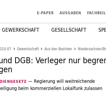
E-PAPER
AUSGABEN
FACHBEI
GEWERKSCHAFT
GESELLSCHAFT
SP
2010-07
Gewerkschaft
Aus den Bezirken
Niedersachsen/B
 und DGB: Verleger nur begre
igen
— Regierung will weitreichende
DIENGESETZ
teiligung beim kommerziellen Lokalfunk zulassen