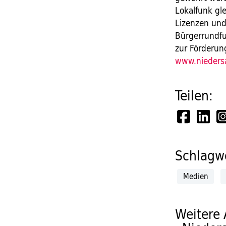
Lokalfunk gl
Lizenzen un
Bürgerrundfu
zur Förderun
www.nieders
Teilen:
Schlagwö
Medien
Weitere 