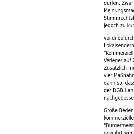
dürfen. Zwar
Meinungsmach
Stimmrechts
jedoch zu kur
ver.di befürc
Lokalsendern
"Kommerziell
Verleger auf
Zusätzlich m
vier Maßnahm
dann so, das
der DGB-Land
nachgebesse
Große Bedenk
kommerzielle
"Bürgermeiste
gewahrt werd