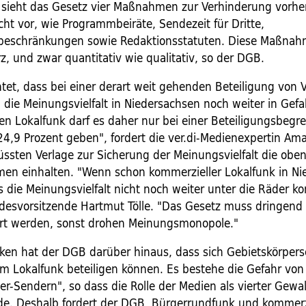
 sieht das Gesetz vier Maßnahmen zur Verhinderung vorhe
t vor, wie Programmbeiräte, Sendezeit für Dritte,
beschränkungen sowie Redaktionsstatuten. Diese Maßnah
z, und zwar quantitativ wie qualitativ, so der DGB.
htet, dass bei einer derart weit gehenden Beteiligung von 
 die Meinungsvielfalt in Niedersachsen noch weiter in Gefa
en Lokalfunk darf es daher nur bei einer Beteiligungsbegr
 24,9 Prozent geben", fordert die ver.di-Medienexpertin Am
üssten Verlage zur Sicherung der Meinungsvielfalt die ob
en einhalten. "Wenn schon kommerzieller Lokalfunk in Ni
s die Meinungsvielfalt nicht noch weiter unter die Räder k
esvorsitzende Hartmut Tölle. "Das Gesetz muss dringend
rt werden, sonst drohen Meinungsmonopole."
en hat der DGB darüber hinaus, dass sich Gebietskörpers
m Lokalfunk beteiligen können. Es bestehe die Gefahr von
r-Sendern", so dass die Rolle der Medien als vierter Gewal
e. Deshalb fordert der DGB, Bürgerrundfunk und kommerz