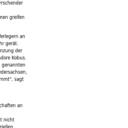
rrschender
men greifen
Verlegern an
hr gerät.
enzung der
adore Kobus.
en genannten
edersachsen,
ommt", sagt
chaften an
t nicht
iellen