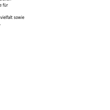
e für
m
ielfalt sowie
.