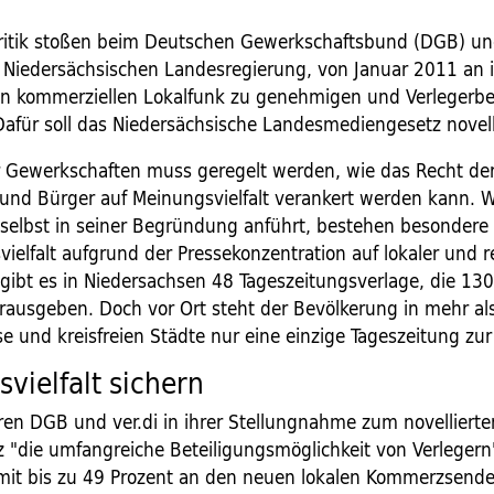
Kritik stoßen beim Deutschen Gewerkschaftsbund (DGB) und
r Niedersächsischen Landesregierung, von Januar 2011 an 
n kommerziellen Lokalfunk zu genehmigen und Verlegerbe
Dafür soll das Niedersächsische Landesmediengesetz novell
r Gewerkschaften muss geregelt werden, wie das Recht de
und Bürger auf Meinungsvielfalt verankert werden kann. W
selbst in seiner Begründung anführt, bestehen besondere 
ielfalt aufgrund der Pressekonzentration auf lokaler und r
gibt es in Niedersachsen 48 Tageszeitungsverlage, die 130
ausgeben. Doch vor Ort steht der Bevölkerung in mehr als 
e und kreisfreien Städte nur eine einzige Tageszeitung zu
vielfalt sichern
en DGB und ver.di in ihrer Stellungnahme zum novellierte
 "die umfangreiche Beteiligungsmöglichkeit von Verlegern"
 mit bis zu 49 Prozent an den neuen lokalen Kommerzsende