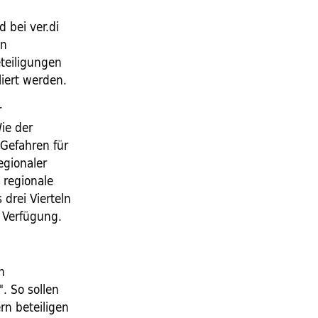
 bei ver.di
in
teiligungen
iert werden.
r
ie der
Gefahren für
egionaler
 regionale
drei Vierteln
r Verfügung.
n
. So sollen
rn beteiligen