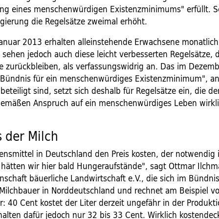
ng eines menschenwürdigen Existenzminimums" erfüllt. S
gierung die Regelsätze zweimal erhöht.
Januar 2013 erhalten alleinstehende Erwachsene monatlich
n sehen jedoch auch diese leicht verbesserten Regelsätze, d
e zurückbleiben, als verfassungswidrig an. Das im Dezem
"Bündnis für ein menschenwürdiges Existenzminimum", a
eteiligt sind, setzt sich deshalb für Regelsätze ein, die d
emäßen Anspruch auf ein menschenwürdiges Leben wirkli
s der Milch
nsmittel in Deutschland den Preis kosten, der notwendig i
, hätten wir hier bald Hungeraufstände", sagt Ottmar Ilch
schaft bäuerliche Landwirtschaft e.V., die sich im Bündnis
 Milchbauer in Norddeutschland und rechnet am Beispiel v
or: 40 Cent kostet der Liter derzeit ungefähr in der Produkti
halten dafür jedoch nur 32 bis 33 Cent. Wirklich kostende