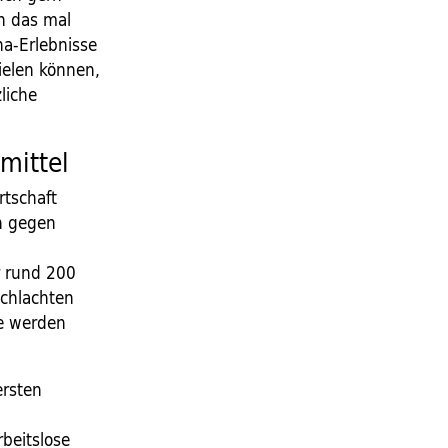
h das mal
ha-Erlebnisse
ielen können,
liche
mittel
rtschaft
n gegen
r rund 200
schlachten
ie werden
ersten
b
beitslose