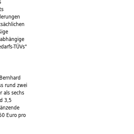
s
ts
rderungen
tsächlichen
ßige
nabhängige
darfs-TÜVs"
 Bernhard
ass rund zwei
 als sechs
d 3,5
rgänzende
,50 Euro pro