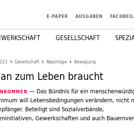
E-PAPER
AUSGABEN
FACHBEI
EWERKSCHAFT
GESELLSCHAFT
SPEZI
2013
Gesellschaft
Reportage
Bewegung
an zum Leben braucht
— Das Bündnis für ein menschenwürdi
INKOMMEN
nimum will Lebensbedingungen verändern, nicht n
pfänger. Beteiligt sind Sozialverbände,
eninitiativen, Gewerkschaften und auch Bauernve
3