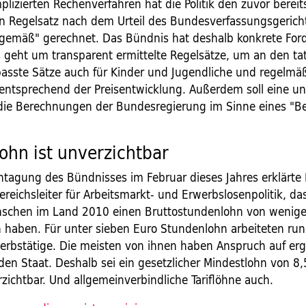
lizierten Rechenverfahren hat die Politik den zuvor bereit
n Regelsatz nach dem Urteil des Bundesverfassungsgerich
gemäß" gerechnet. Das Bündnis hat deshalb konkrete Fo
Es geht um transparent ermittelte Regelsätze, um an den ta
asste Sätze auch für Kinder und Jugendliche und regelmä
ntsprechend der Preisentwicklung. Außerdem soll eine u
ie Berechnungen der Bundesregierung im Sinne eines "Be
ohn ist unverzichtbar
chtagung des Bündnisses im Februar dieses Jahres erklärte
-Bereichsleiter für Arbeitsmarkt- und Erwerbslosenpolitik, d
nschen im Land 2010 einen Bruttostundenlohn von weniger
n haben. Für unter sieben Euro Stundenlohn arbeiteten run
werbstätige. Die meisten von ihnen haben Anspruch auf e
den Staat. Deshalb sei ein gesetzlicher Mindestlohn von 8
zichtbar. Und allgemeinverbindliche Tariflöhne auch.