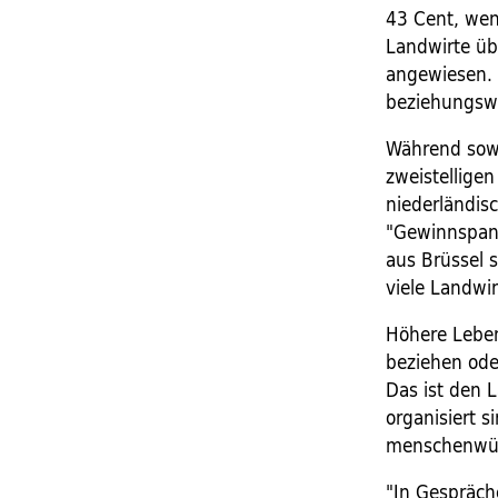
43 Cent, wen
Landwirte üb
angewiesen. 
beziehungswe
Während sowo
zweistelligen
niederländis
"Gewinnspann
aus Brüssel s
viele Landwir
Höhere Leben
beziehen ode
Das ist den 
organisiert 
menschenwür
"In Gespräch