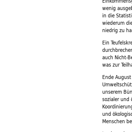
Einkommensg
wenig ausge
in die Statis
wiederum die
niedrig zu ha
Ein Teufelsk
durchbrechen 
auch Nicht-B
was zur Teil
Ende August 
Umweltschütze
unserem Bün
sozialer und 
Koordinierung
und ökologis
Menschen bes