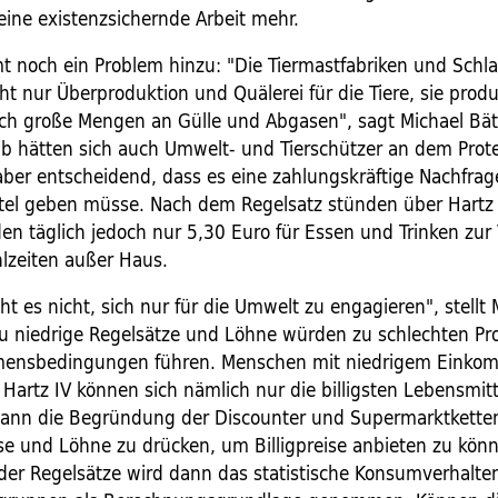
eine existenzsichernde Arbeit mehr.
 noch ein Problem hinzu: "Die Tiermastfabriken und Schla
t nur Überproduktion und Quälerei für die Tiere, sie prod
uch große Mengen an Gülle und Abgasen", sagt Michael Bät
b hätten sich auch Umwelt- und Tierschützer an dem Protes
 aber entscheidend, dass es eine zahlungskräftige Nachfrag
el geben müsse. Nach dem Regelsatz stünden über Hartz 
den täglich jedoch nur 5,30 Euro für Essen und Trinken zur
hlzeiten außer Haus.
ht es nicht, sich nur für die Umwelt zu engagieren", stellt 
 Zu niedrige Regelsätze und Löhne würden zu schlechten Pr
ensbedingungen führen. Menschen mit niedrigem Einko
Hartz IV können sich nämlich nur die billigsten Lebensmitte
dann die Begründung der Discounter und Supermarktketten
se und Löhne zu drücken, um Billigpreise anbieten zu könn
er Regelsätze wird dann das statistische Konsumverhalte