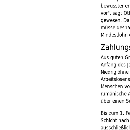
bewusster er
vor", sagt O
gewesen. Dam
müsse deshal
Mindestlohn 
Zahlungs
Aus guten Gr
Anfang des J
Niedriglöhne
Arbeitslosen
Menschen vor
rumänische A
über einen S
Bis zum 1. F
Schicht nach 
ausschließli