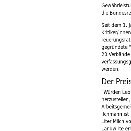
Gewährleistu
die Bundesre
Seit dem 1. 
Kritiker/inne
Teuerungsrat
gegründete 
20 Verbände b
verfassungsg
werden.
Der Prei
"Würden Lebe
herzustellen
Arbeitsgemein
Ilchmann ist
Liter Milch v
Landwirte er