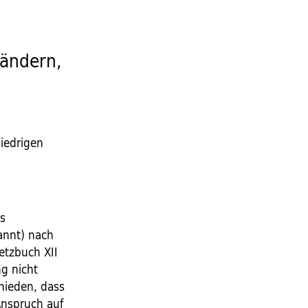
ändern,
d
niedrigen
es
annt) nach
etzbuch XII
g nicht
chieden, dass
Anspruch auf