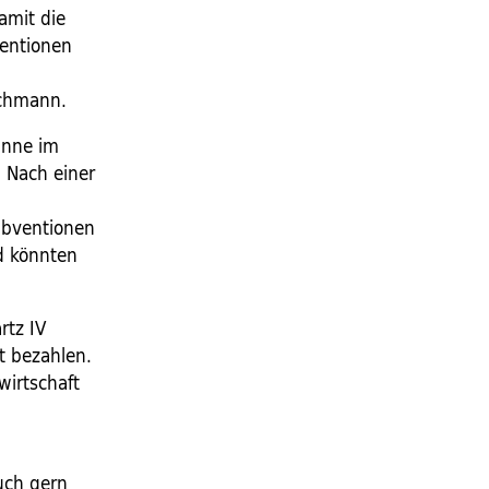
amit die
entionen
lchmann.
inne im
. Nach einer
ubventionen
ld könnten
rtz IV
t bezahlen.
wirtschaft
uch gern