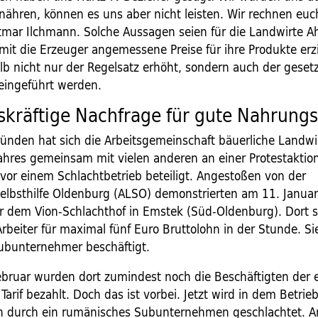
nähren, können es uns aber nicht leisten. Wir rechnen euc
ttmar Ilchmann. Solche Aussagen seien für die Landwirte A
it die Erzeuger angemessene Preise für ihre Produkte erz
b nicht nur der Regelsatz erhöht, sondern auch der gesetz
eingeführt werden.
kräftige Nachfrage für gute Nahrungs
ünden hat sich die Arbeitsgemeinschaft bäuerliche Landwi
ahres gemeinsam mit vielen anderen an einer Protestaktio
 vor einem Schlachtbetrieb beteiligt. Angestoßen von der
selbsthilfe Oldenburg (ALSO) demonstrierten am 11. Janua
 dem Vion-Schlachthof in Emstek (Süd-Oldenburg). Dort 
rbeiter für maximal fünf Euro Bruttolohn in der Stunde. S
ubunternehmer beschäftigt.
ebruar wurden dort zumindest noch die Beschäftigten der 
Tarif bezahlt. Doch das ist vorbei. Jetzt wird in dem Betrie
ch durch ein rumänisches Subunternehmen geschlachtet. Ar