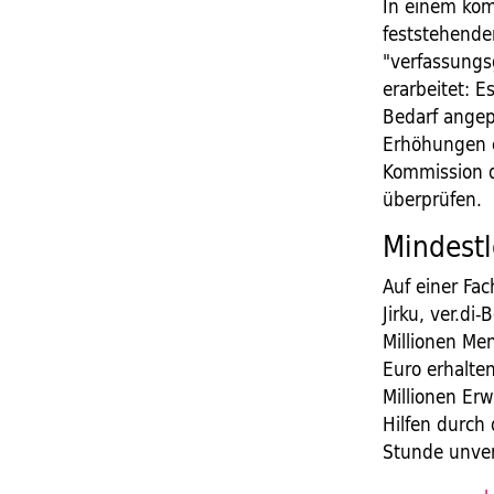
In einem komp
feststehende
"verfassungs
erarbeitet: 
Bedarf angep
Erhöhungen e
Kommission d
überprüfen.
Mindestl
Auf einer Fa
Jirku, ver.di
Millionen Me
Euro erhalte
Millionen Er
Hilfen durch 
Stunde unver