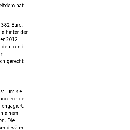
eitdem hat
 382 Euro.
ie hinter der
ber 2012
n dem rund
em
ch gerecht
st, um sie
mann von der
 engagiert.
on einem
on. Die
ckend wären