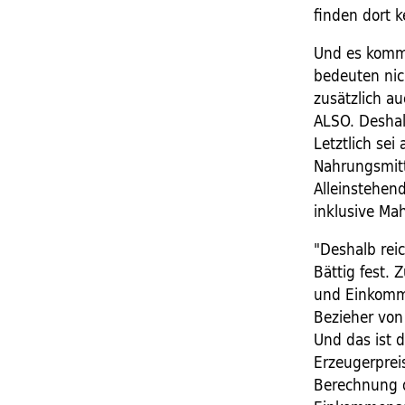
finden dort k
Und es kommt
bedeuten nich
zusätzlich a
ALSO. Deshal
Letztlich sei
Nahrungsmitt
Alleinstehen
inklusive Ma
"Deshalb reic
Bättig fest.
und Einkomm
Bezieher von 
Und das ist 
Erzeugerprei
Berechnung d