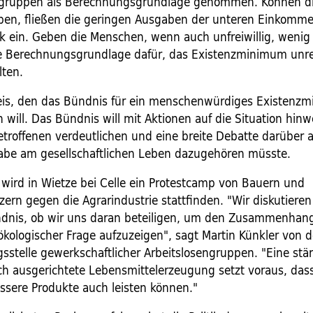
ruppen als Berechnungsgrundlage genommen. Können d
ben, fließen die geringen Ausgaben der unteren Einkomm
tik ein. Geben die Menschen, wenn auch unfreiwillig, wenig 
 Berechnungsgrundlage dafür, das Existenzminimum unrea
lten.
reis, den das Bündnis für ein menschenwürdiges Existenz
will. Das Bündnis will mit Aktionen auf die Situation hinw
etroffenen verdeutlichen und eine breite Debatte darüber 
habe am gesellschaftlichen Leben dazugehören müsste.
wird in Wietze bei Celle ein Protestcamp von Bauern und
rn gegen die Agrarindustrie stattfinden. "Wir diskutieren 
dnis, ob wir uns daran beteiligen, um den Zusammenhan
ökologischer Frage aufzuzeigen", sagt Martin Künkler von d
sstelle gewerkschaftlicher Arbeitslosengruppen. "Eine stär
ch ausgerichtete Lebensmittelerzeugung setzt voraus, dass
sere Produkte auch leisten können."