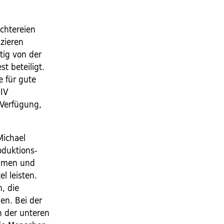
chtereien
uzieren
tig von der
t beteiligt.
e für gute
IV
 Verfügung,
Michael
oduktions-
mmen und
l leisten.
, die
en. Bei der
n der unteren