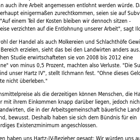
n auch ihre Arbeit angemessen entlohnt werden würde. D
erhaupt einigermaßen zurechtkommen, seien sie auf Subv
"Auf einem Teil der Kosten bleiben wir dennoch sitzen -
ise verzichten auf die Entlohnung unserer Arbeit", sagt I
hl der Handel als auch Molkereien und Schlachthöfe Gew
 Bereich erzielen, sieht das bei den Landwirten anders aus
chen Studie erwirtschafteten sie von 2008 bis 2012 eine
e" von minus 0,5 Prozent, machten also Verluste. "Die S
ind unser Hartz IV", stellt Ilchmann fest. "Ohne dieses Ge
te nicht überleben."
smittelpreise als die derzeitigen können Menschen, die Ha
r mit ihrem Einkommen knapp darüber liegen, jedoch nich
Landwirten, die in der Arbeitsgemeinschaft bäuerliche Land
sind, bewusst. Deshalb haben sie sich dem Bündnis für ein
diges Existenzminimum angeschlossen.
en haben uns Hartz-IV-Bezieher gesagt: Wir würden uns a