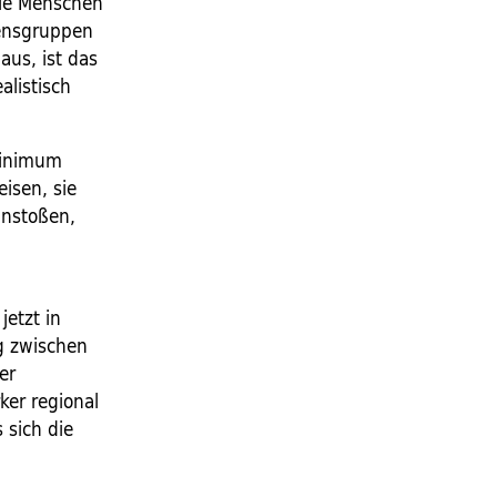
ie Menschen
ensgruppen
aus, ist das
listisch
minimum
eisen, sie
anstoßen,
jetzt in
g zwischen
er
ker regional
 sich die