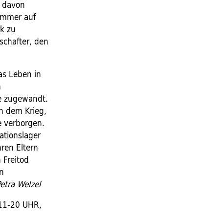
k davon
 immer auf
rk zu
chafter, den
as Leben in
h
e zugewandt.
ch dem Krieg,
ie verborgen.
ationslager
ren Eltern
 Freitod
in
etra Welzel
11-20 UHR,