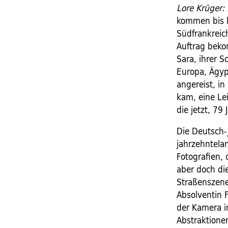
Lore Krüger: E
kommen bis h
Südfrankreic
Auftrag beko
Sara, ihrer S
Europa, Ägy
angereist, i
kam, eine Lei
die jetzt, 79
Die Deutsch-J
jahrzehntelan
Fotografien, 
aber doch di
Straßenszene
Absolventin F
der Kamera in
Abstraktionen