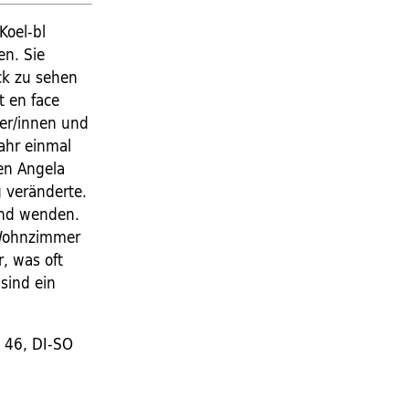
Koel-bl
en. Sie
ick zu sehen
t en face
ker/innen und
Jahr einmal
nen Angela
g veränderte.
 und wenden.
e Wohnzimmer
, was oft
sind ein
46, DI-SO