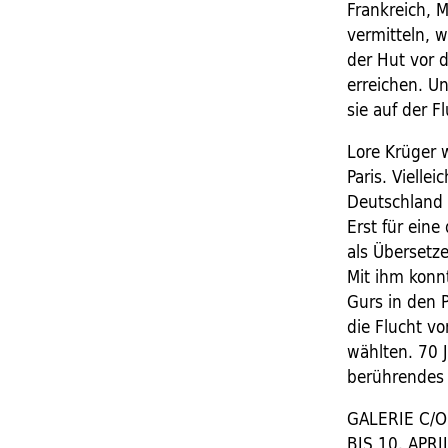
Frankreich, 
vermitteln, w
der Hut vor 
erreichen. U
sie auf der F
Lore Krüger w
Paris. Vielle
Deutschland 
Erst für ein
als Übersetze
Mit ihm konn
Gurs in den 
die Flucht v
wählten. 70 J
berührendes
GALERIE C/O
BIS 10. APRI