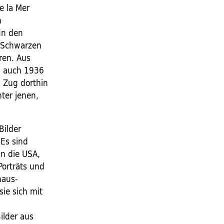
e la Mer
n
in den
r Schwarzen
eren. Aus
n auch 1936
m Zug dorthin
nter jenen,
Bilder
 Es sind
in die USA,
Porträts und
haus-
sie sich mit
ilder aus