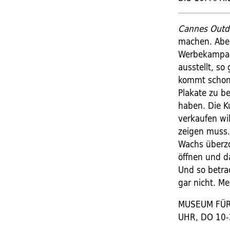
Cannes Outd
machen. Aber 
Werbekampag
ausstellt, s
kommt schon 
Plakate zu b
haben. Die K
verkaufen wil
zeigen muss.
Wachs überzo
öffnen und da
Und so betr
gar nicht. M
MUSEUM FÜR
UHR, DO 10-