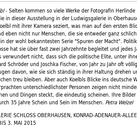
lbl
- Selten kommen so viele Werke der Fotografin Herlinde 
 in dieser Ausstellung in der Ludwigsgalerie in Oberhaus
oelbl mit ihrer Kamera seziert, was man auf den ersten Bl
ind eben nicht nur Menschen, die sie entweder ganz schlich
 in der wohl bekanntesten Serie "Spuren der Macht". Politi
sse hat sie über fast zwei Jahrzehnte begleitet und jedes 
Es verwundert nicht, dass sich die politische Elite, unter ih
rd Schröder und Joschka Fischer, von Jahr zu Jahr oft völli
eugen davon, wie sie sich ständig in ihrer Haltung drehen
schen treu bleiben. Aber auch Koelbls Blicke ins deutsch
rprachten unterschiedlichster Personen zeigen nicht minder
en und Dingen steckt, die eindeutig scheinen. Ihre Bilder 
 durch 35 Jahre Schein und Sein im Menschen.
Petra Welzel
ERIE SCHLOSS OBERHAUSEN, KONRAD-ADENAUER-ALLEE 
BIS 3. MAI 2015