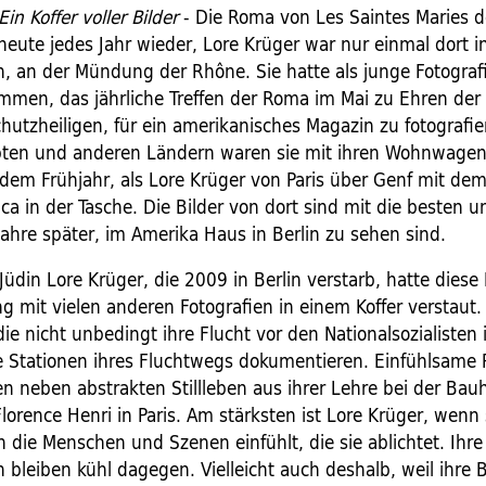
in Koffer voller Bilder
- Die Roma von Les Saintes Maries d
eute jedes Jahr wieder, Lore Krüger war nur einmal dort i
h, an der Mündung der Rhône. Sie hatte als junge Fotograf
mmen, das jährliche Treffen der Roma im Mai zu Ehren de
chutzheiligen, für ein amerikanisches Magazin zu fotografi
pten und anderen Ländern waren sie mit ihren Wohnwage
n dem Frühjahr, als Lore Krüger von Paris über Genf mit de
ca in der Tasche. Die Bilder von dort sind mit die besten u
 Jahre später, im Amerika Haus in Berlin zu sehen sind.
üdin Lore Krüger, die 2009 in Berlin verstarb, hatte diese 
g mit vielen anderen Fotografien in einem Koffer verstaut.
die nicht unbedingt ihre Flucht vor den Nationalsozialisten 
e Stationen ihres Fluchtwegs dokumentieren. Einfühlsame 
n neben abstrakten Stillleben aus ihrer Lehre bei der Bau
lorence Henri in Paris. Am stärksten ist Lore Krüger, wenn 
 die Menschen und Szenen einfühlt, die sie ablichtet. Ihre
 bleiben kühl dagegen. Vielleicht auch deshalb, weil ihre B