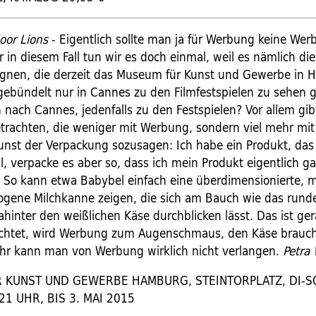
oor Lions
- Eigentlich sollte man ja für Werbung keine We
in diesem Fall tun wir es doch einmal, weil es nämlich die
nen, die derzeit das Museum für Kunst und Gewerbe in
o gebündelt nur in Cannes zu den Filmfestspielen zu sehen 
nach Cannes, jedenfalls zu den Festspielen? Vor allem gibt
etrachten, die weniger mit Werbung, sondern viel mehr mit
unst der Verpackung sozusagen: Ich habe ein Produkt, das
l, verpacke es aber so, dass ich mein Produkt eigentlich ga
 So kann etwa Babybel einfach eine überdimensionierte, m
gene Milchkanne zeigen, die sich am Bauch wie das rund
hinter den weißlichen Käse durchblicken lässt. Das ist ger
achtet, wird Werbung zum Augenschmaus, den Käse brauc
ehr kann man von Werbung wirklich nicht verlangen.
Petra 
 KUNST UND GEWERBE HAMBURG, STEINTORPLATZ, DI-S
21 UHR, BIS 3. MAI 2015