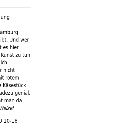
rbung
 Hamburg
gibt. Und wer
 es hier
 Kunst zu tun
 ich
r nicht
it rotem
e Käsestück
adezu genial.
ht man da
Welzel
O 10-18