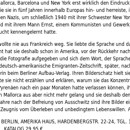
Mallorca, Barcelona und New York erst wirklich den Eindruc
ie sie in fünf Jahren innerhalb Europas hin- und herreiste,
den Nazis, um schließlich 1940 mit ihrer Schwester New Yo
nd mit ihrem Mann Ernst, einem Kommunisten und Gewerks
lucht kennengelernt hatte.
ollte nie aus Frankreich weg. Sie liebte die Sprache und d
icht hat sie deshalb schon in Amerika, vor der Rückkehr nac
die Fotografie aufgegeben und sich dem Wort, der Sprach
e deutsch-amerikanische Emigranten-Zeitschrift, später, na
rin beim Berliner Aufbau-Verlag. Ihren Bilderschatz hielt s
te sie nicht erzählen und erklären, warum sie das Konzentr
Pyrenäen nach ein paar Monaten hatte verlassen können, ih
on Mallorca aus aber nicht mehr gelang und sie deshalb den
ahre nach der Befreiung von Ausschwitz sind ihre Bilder e
 Zeugnis vom Überleben und unbedingtem Lebenswillen.
P
 BERLIN, AMERIKA HAUS, HARDENBERGSTR. 22-24, TGL. 
L, KATALOG 29,95 €