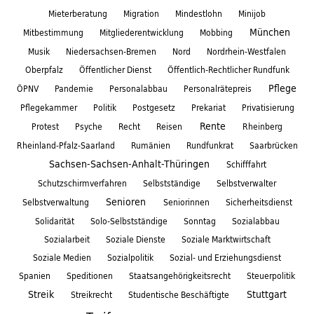
Mieterberatung
Migration
Mindestlohn
Minijob
München
Mitbestimmung
Mitgliederentwicklung
Mobbing
Musik
Niedersachsen-Bremen
Nord
Nordrhein-Westfalen
Oberpfalz
Öffentlicher Dienst
Öffentlich-Rechtlicher Rundfunk
Pflege
ÖPNV
Pandemie
Personalabbau
Personalrätepreis
Pflegekammer
Politik
Postgesetz
Prekariat
Privatisierung
Rente
Protest
Psyche
Recht
Reisen
Rheinberg
Rheinland-Pfalz-Saarland
Rumänien
Rundfunkrat
Saarbrücken
Sachsen-Sachsen-Anhalt-Thüringen
Schifffahrt
Schutzschirmverfahren
Selbstständige
Selbstverwalter
Senioren
Selbstverwaltung
Seniorinnen
Sicherheitsdienst
Solidarität
Solo-Selbstständige
Sonntag
Sozialabbau
Sozialarbeit
Soziale Dienste
Soziale Marktwirtschaft
Soziale Medien
Sozialpolitik
Sozial- und Erziehungsdienst
Spanien
Speditionen
Staatsangehörigkeitsrecht
Steuerpolitik
Streik
Stuttgart
Streikrecht
Studentische Beschäftigte