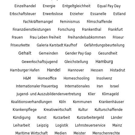
Einzelhandel
Energie
Entgeltgleichheit
Equal Pay Day
Erbschaftsteuer
Erwerbslose
Erzieher
Essanelle
Estland
Fachkräftemangel
Feminismus
Filmschaffende
Finanzdienstleistungen
Forschung
Frankenthal
Frankfurt
Frauen
Frau Leben Freiheit
Freihandelsabkommen
Friseur
Friseurkette
Galeria Karstadt Kaufhof
Gefährdungsbeurteilung
Gehalt
Gemeinden
Gender Pay Gap
Gesundheit
Hamburg
Gewerkschaftsjugend
Gleichstellung
Handel
Hamburger Hafen
Hannover
Hessen
Histadrut
H&M
Homeoffice
Homeschooling
Insolvenz
Internationaler Frauentag
Internationales
Iran
Israel
Jugend- und Auszubildendenvertretung
Klier
Klimageld
Koalitionsverhandlungen
Köln
Kommunen
Krankenhäuser
Krankenpflege
Kreativwirtschaft
Kultur
Kulturschaffende
Kündigung
Kunst
Kurzarbeit
Kurzarbeitergeld
Länder
Leiharbeit
Leipzig
Logistik
Lohnsteuerservice
Mainz
Maritime Wirtschaft
Medien
Meister
Menschenrechte