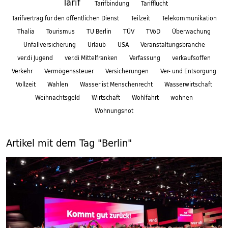
Tarif
Tarifbindung
Tarifflucht
Tarifvertrag für den öffentlichen Dienst
Teilzeit
Telekommunikation
Thalia
Tourismus
TU Berlin
TÜV
TVöD
Überwachung
Unfallversicherung
Urlaub
USA
Veranstaltungsbranche
ver.di Jugend
ver.di Mittelfranken
Verfassung
verkaufsoffen
Verkehr
Vermögenssteuer
Versicherungen
Ver- und Entsorgung
Vollzeit
Wahlen
Wasser ist Menschenrecht
Wasserwirtschaft
Weihnachtsgeld
Wirtschaft
Wohlfahrt
wohnen
Wohnungsnot
Artikel mit dem Tag "Berlin"