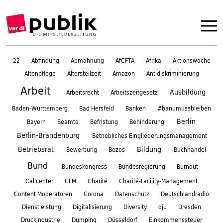
22
Abfindung
Abmahnung
AfCFTA
Afrika
Aktionswoche
Altenpflege
Altersteilzeit
Amazon
Antidiskriminierung
Arbeit
Ausbildung
Arbeitsrecht
Arbeitszeitgesetz
Baden-Württemberg
Bad Hersfeld
Banken
#banumussbleiben
Berlin
Bayern
Beamte
Befristung
Behinderung
Berlin-Brandenburg
Betriebliches Eingliederungsmanagement
Betriebsrat
Bildung
Bewerbung
Bezos
Buchhandel
Bund
Bundeskongress
Bundesregierung
Burnout
Callcenter
CFM
Charité
Charité-Facility-Management
Content Moderatoren
Corona
Datenschutz
Deutschlandradio
Dienstleistung
Digitalisierung
Diversity
dju
Dresden
Druckindustrie
Dumping
Düsseldorf
Einkommenssteuer