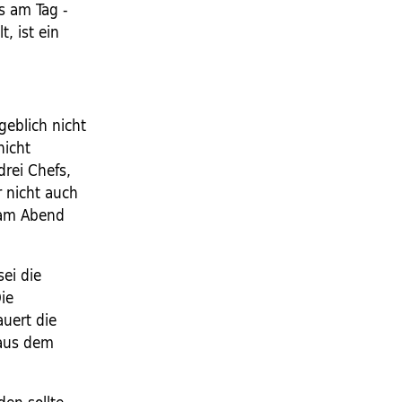
s am Tag -
, ist ein
geblich nicht
nicht
 drei Chefs,
 nicht auch
 am Abend
sei die
Die
auert die
 aus dem