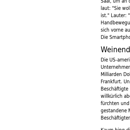
Saal, um an 
laut: "Sie wo
ist." Lauter:
Handbewegung
sich vorne a
Die Smartpho
Weinend
Die US-ameri
Unternehmen, 
Milliarden Do
Frankfurt. Un
Beschäftigte
willkürlich 
fürchten und
gestandene M
Beschäftigter
Kaum hing di