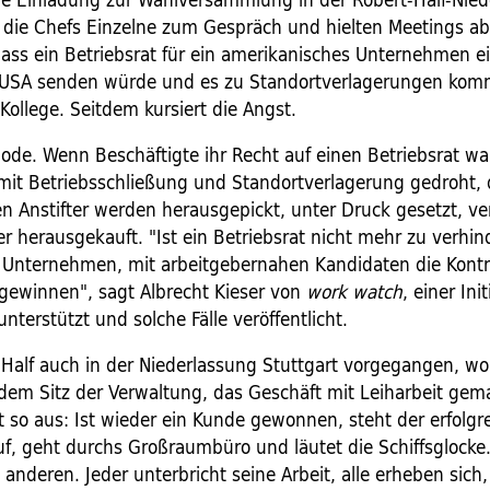
en die Chefs Einzelne zum Gespräch und hielten Meetings a
 dass ein Betriebsrat für ein amerikanisches Unternehmen e
e USA senden würde und es zu Standortverlagerungen kom
 Kollege. Seitdem kursiert die Angst.
ode. Wenn Beschäftigte ihr Recht auf einen Betriebsrat 
 mit Betriebsschließung und Standortverlagerung gedroht, 
n Anstifter werden herausgepickt, unter Druck gesetzt, ver
r herausgekauft. "Ist ein Betriebsrat nicht mehr zu verhi
 Unternehmen, mit arbeitgebernahen Kandidaten die Kontr
ewinnen", sagt Albrecht Kieser von
work watch
, einer Init
unterstützt und solche Fälle veröffentlicht.
 Half auch in der Niederlassung Stuttgart vorgegangen, wo
, dem Sitz der Verwaltung, das Geschäft mit Leiharbeit gem
t so aus: Ist wieder ein Kunde gewonnen, steht der erfolgr
uf, geht durchs Großraumbüro und läutet die Schiffsglocke.
e anderen. Jeder unterbricht seine Arbeit, alle erheben sich