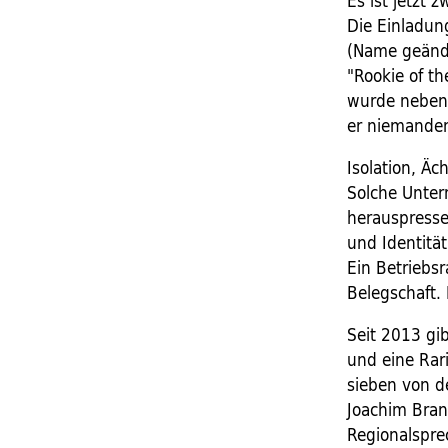
Es ist jetzt 
Die Einladun
(Name geände
"Rookie of t
wurde neben d
er niemanden
Isolation, Äc
Solche Unter
herauspresse
und Identitä
Ein Betriebs
Belegschaft.
Seit 2013 gib
und eine Rari
sieben von de
Joachim Bran
Regionalspre