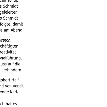
den sollte.
as Schmidt
gefeierten
as Schmidt
folgte, damit
üss am Abend.
watch
.
chäftigten
eativität
onalführung.
uss auf die
u verhindern.
Robert Half
nd von ver.di,
ende Karl-
ch hat es