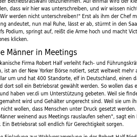
der Betriebsratswahl teilzunehmen. Auf einmal wird der kl
llen, dass wir hier was unterschreiben, und wir wissen nich
 "Wir werden nicht unterschreiben!" Erst als ihm der Chef m
 andeutet, nun mal Ruhe, lässt er ab, stürmt in den Saal,
ufs Podium, springt auf, reißt die Arme hoch und macht Vic
nes klicken.
e Männer in Meetings
kanische Firma Robert Half verleiht Fach- und Führungskrä
ist an der New Yorker Börse notiert, setzt weltweit mehr a
llar um und hat 400 Standorte, elf in Deutschland, einen 
d dort soll ein Betriebsrat gewählt werden. So wollen das 
 und haben ver.di um Unterstützung gebeten. Weil sie find
abgemahnt wird und Gehälter ungerecht sind. Weil sie um ih
 nicht wollen, dass Menschen unter Druck gesetzt werden.
änner weinend aus Meetings rauslaufen sehen", sagt ein 
. Ein Betriebsrat soll endlich für Gerechtigkeit sorgen.
e Einladung zur Wahlversammlung in der Robert-Half-Nied