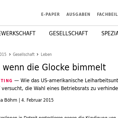
E-PAPER
AUSGABEN
FACHBEI
EWERKSCHAFT
GESELLSCHAFT
SPEZI
2015
Gesellschaft
Leben
 wenn die Glocke bimmelt
— Wie das US-amerikanische Leiharbeitsu
STING
 versucht, die Wahl eines Betriebsrats zu verhind
la Böhm
|
4. Februar 2015
er/innen in Detroit protestieren gegen die Kündigung von 