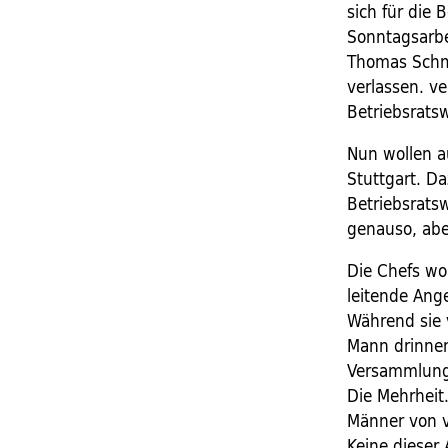
sich für die 
Sonntagsarbe
Thomas Schm
verlassen. v
Betriebsratsw
Nun wollen au
Stuttgart. D
Betriebsratsw
genauso, abe
Die Chefs wo
leitende Ang
Während sie v
Mann drinnen 
Versammlungs
Die Mehrheit
Männer von v
Keine dieser