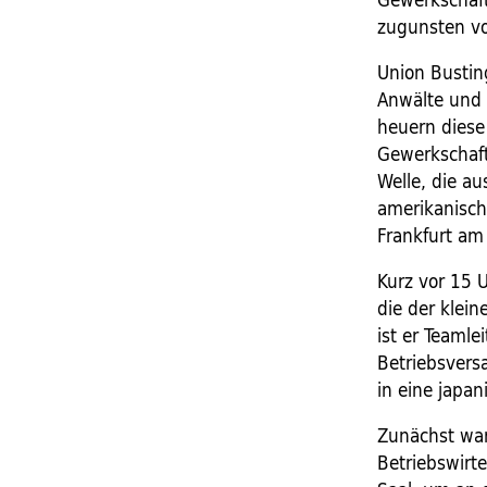
zugunsten v
Union Busting
Anwälte und 
heuern diese
Gewerkschaft
Welle, die a
amerikanische
Frankfurt am
Kurz vor 15 
die der klei
ist er Teamle
Betriebsvers
in eine japan
Zunächst war
Betriebswirte