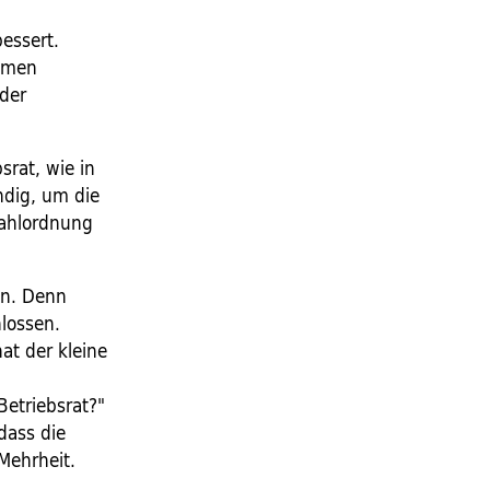
essert.
ehmen
 der
srat, wie in
ndig, um die
 Wahlordnung
en. Denn
lossen.
at der kleine
Betriebsrat?"
dass die
Mehrheit.