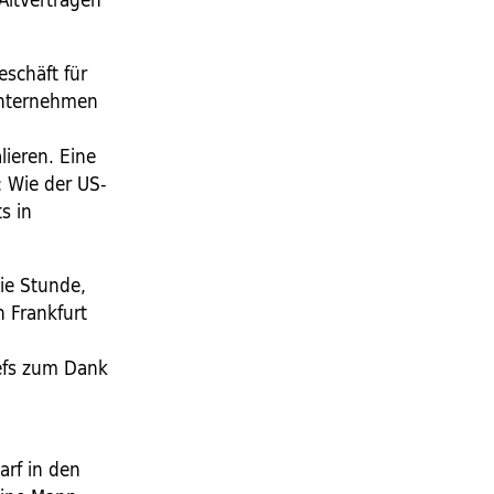
eschäft für
Unternehmen
ieren. Eine
: Wie der US-
s in
ie Stunde,
 Frankfurt
efs zum Dank
arf in den