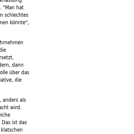
b. "Man hat
in schlechtes
men könnte",
wahrnehmen
die
setzt,
ndern, dann
olle über das
iative, die
, anders als
acht wird.
eiche
 Das ist das
, klatschen