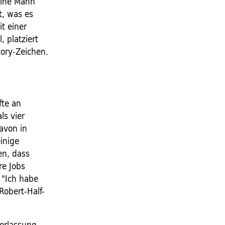
eine Mann
t, was es
it einer
 platziert
tory-Zeichen.
fte an
ls vier
davon in
einige
en, dass
re Jobs
 "Ich habe
Robert-Half-
erlassung