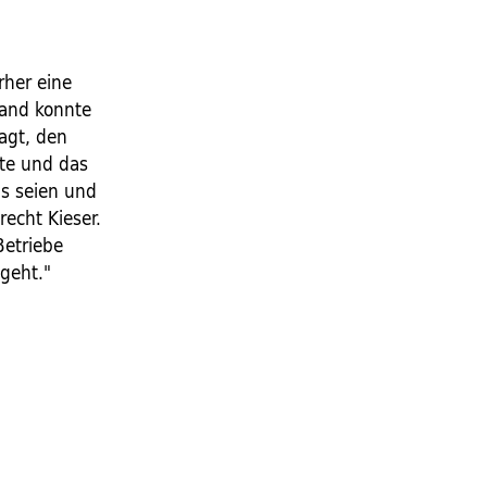
rher eine
tand konnte
agt, den
hte und das
ns seien und
recht Kieser.
Betriebe
 geht."