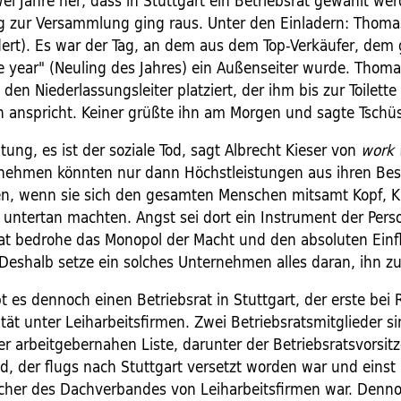
zwei Jahre her, dass in Stuttgart ein Betriebsrat gewählt wer
g zur Versammlung ging raus. Unter den Einladern: Thom
rt). Es war der Tag, an dem aus dem Top-Verkäufer, dem 
he year" (Neuling des Jahres) ein Außenseiter wurde. Thom
en Niederlassungsleiter platziert, der ihm bis zur Toilette 
 anspricht. Keiner grüßte ihn am Morgen und sagte Tsch
htung, es ist der soziale Tod, sagt Albrecht Kieser von
work 
nehmen könnten nur dann Höchstleistungen aus ihren Bes
n, wenn sie sich den gesamten Menschen mitsamt Kopf, Kr
t untertan machten. Angst sei dort ein Instrument der Pers
rat bedrohe das Monopol der Macht und den absoluten Einfl
 Deshalb setze ein solches Unternehmen alles daran, ihn z
t es dennoch einen Betriebsrat in Stuttgart, der erste bei 
tät unter Leiharbeitsfirmen. Zwei Betriebsratsmitglieder si
r arbeitgebernahen Liste, darunter der Betriebsratsvorsitz
d, der flugs nach Stuttgart versetzt worden war und einst
cher des Dachverbandes von Leiharbeitsfirmen war. Denno