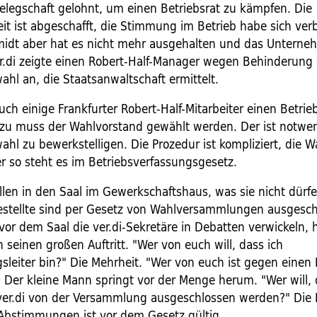
Belegschaft gelohnt, um einen Betriebsrat zu kämpfen. Die
it ist abgeschafft, die Stimmung im Betrieb habe sich verb
idt aber hat es nicht mehr ausgehalten und das Untern
er.di zeigte einen Robert-Half-Manager wegen Behinderung
ahl an, die Staatsanwaltschaft ermittelt.
ch einige Frankfurter Robert-Half-Mitarbeiter einen Betrieb
azu muss der Wahlvorstand gewählt werden. Der ist notwe
ahl zu bewerkstelligen. Die Prozedur ist kompliziert, die
r so steht es im Betriebsverfassungsgesetz.
llen in den Saal im Gewerkschaftshaus, was sie nicht dürf
estellte sind per Gesetz von Wahlversammlungen ausgesch
or dem Saal die ver.di-Sekretäre in Debatten verwickeln, h
seinen großen Auftritt. "Wer von euch will, dass ich
leiter bin?" Die Mehrheit. "Wer von euch ist gegen einen 
. Der kleine Mann springt vor der Menge herum. "Wer will, 
er.di von der Versammlung ausgeschlossen werden?" Die 
 Abstimmungen ist vor dem Gesetz gültig.