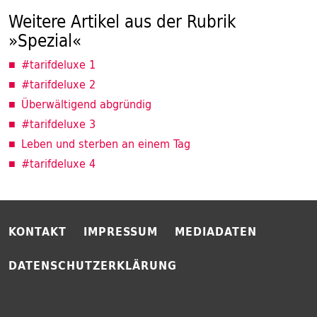
Weitere Artikel aus der Rubrik
»Spezial«
#tarifdeluxe 1
#tarifdeluxe 2
Überwältigend abgründig
#tarifdeluxe 3
Leben und sterben an einem Tag
#tarifdeluxe 4
KONTAKT
IMPRESSUM
MEDIADATEN
DATENSCHUTZERKLÄRUNG