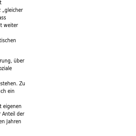
t
 „gleicher
ass
t weiter
tischen
erung, über
ziale
n
estehen. Zu
uch ein
t eigenen
 Anteil der
en Jahren