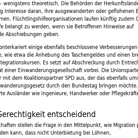
– wenigstens theoretisch. Die Behörden der Herkunftsländ
g Interesse daran, ihre ausgewanderten oder geflohenen 
en. Flüchtlingshilfeorganisationen laufen künftig zudem 
fe belangt zu werden, wenn sie Betroffenen Hinweise auf
de Abschiebungen geben.
onterkariert einige ebenfalls beschlossene Verbesserungen
, wie etwa die Anhebung des Taschengeldes und einen br
tegrationskursen. Es setzt auf Abschreckung durch Entrec
ät einer Einwanderungsgesellschaft vorbei. Die Unionspart
r mit dem Koalitionspartner SPD aus, der das ebenfalls ums
nwanderungsgesetz durch den Bundestag bringen möchte. 
erte Ausländer wie Ingenieure, Handwerker oder Pflegekräft
Gerechtigkeit entscheidend
aften stellen die Frage in den Mittelpunkt, wie Migration p
rden kann, dass nicht Unterbietung bei Löhnen,