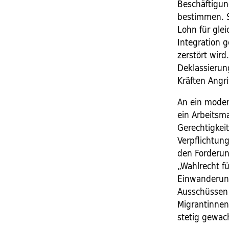
Beschäftigun
bestimmen. S
Lohn für glei
Integration 
zerstört wird
Deklassierun
Kräften Angri
An ein moder
ein Arbeitsm
Gerechtigkei
Verpflichtun
den Forderun
„Wahlrecht fü
Einwanderung
Ausschüssen 
Migrantinnen
stetig gewac