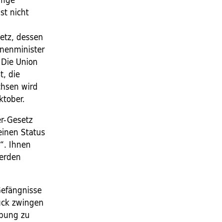
st nicht
setz, dessen
nnenminister
 Die Union
t, die
chsen wird
ktober.
er-Gesetz
einen Status
t“. Ihnen
werden
Gefängnisse
lück zwingen
ebung zu