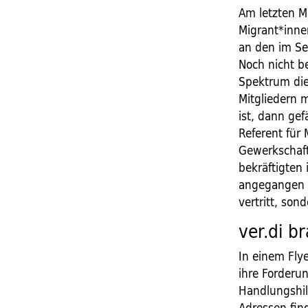
Am letzten M
Migrant*inne
an den im Se
Noch nicht b
Spektrum die
Mitgliedern 
ist, dann gef
Referent für 
Gewerkschafts
bekräftigten
angegangen wi
vertritt, son
ver.di b
In einem Flye
ihre Forderu
Handlungshil
Adressen fin