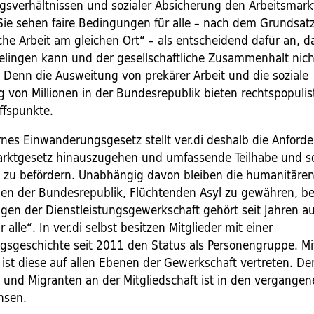
gsverhältnissen und sozialer Absicherung den Arbeitsmark
ie sehen faire Bedingungen für alle – nach dem Grundsatz
che Arbeit am gleichen Ort“ – als entscheidend dafür an, d
gelingen kann und der gesellschaftliche Zusammenhalt nich
. Denn die Ausweitung von prekärer Arbeit und die soziale
g von Millionen in der Bundesrepublik bieten rechtspopulis
ffspunkte.
nes Einwanderungsgesetz stellt ver.di deshalb die Anford
arktgesetz hinauszugehen und umfassende Teilhabe und so
t zu befördern. Unabhängig davon bleiben die humanitäre
gen der Bundesrepublik, Flüchtenden Asyl zu gewähren, b
gen der Dienstleistungsgewerkschaft gehört seit Jahren a
r alle“. In ver.di selbst besitzen Mitglieder mit einer
sgeschichte seit 2011 den Status als Personengruppe. Mi
ist diese auf allen Ebenen der Gewerkschaft vertreten. Der
 und Migranten an der Mitgliedschaft ist in den vergangen
hsen.