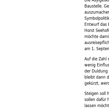
Baustelle. Ge
auszumachen.
Symbolpolitik
Entwurf das 
Horst Seehof
möchte damit 
ausreisepfli
am 1. Septem
Auf die Zahl
wenig Einflu
der Duldung z
bleibt dann 
gekürzt, werd
Steigen soll
sollen dafür
lassen möcht