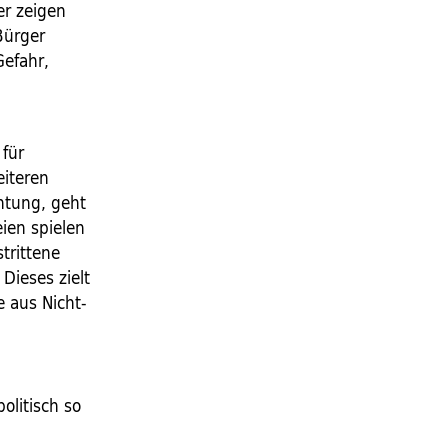
er zeigen
Bürger
Gefahr,
 für
eiteren
htung, geht
eien spielen
trittene
Dieses zielt
e aus Nicht-
olitisch so