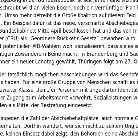
schraubt wird an vielen Ecken, doch ein vernünftiger Plan i
 Umso mehr betreibt die Große Koalition auf diesem Feld
. Ein Beispiel dafür ist das neue, verschärfte Abschiebege
Bundeskabinett Mitte April beschlossen hat und das von I
er (CSU) als „Geordnete-Rückkehr-Gesetz“ beworben wird.
potentiellen AfD-Wählern wohl signalisieren, dass sie es is
chtigen Zuwanderern Beine macht. In Brandenburg und Sa
ber ein neuer Landtag gewählt, Thüringen folgt am 27. O
 der tatsächlich möglichen Abschiebungen wird das Seehof
ss haben. Für eine große Gruppe von Menschen schafft es 
weiter Klasse, den „für Personen mit ungeklärter Identitä
der Zugang zum Arbeitsmarkt verwehrt, Sozialleistungen 
en als Mittel der Bestrafung eingesetzt.
 hingegen die Zahl der Abschiebehaftplätze, auch normale 
 herhalten. Dorthin wandert, wer sich nicht zu seinem Ung
e: keinen Einsatz dabei zeigt, den Behörden seine Abschi