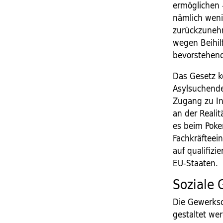
ermöglichen 
nämlich weni
zurückzunehm
wegen Beihil
bevorstehen
Das Gesetz k
Asylsuchende
Zugang zu In
an der Realit
es beim Poke
Fachkräfteei
auf qualifizi
EU-Staaten.
Soziale 
Die Gewerksch
gestaltet we