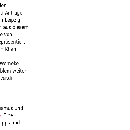
der
nd Anträge
n Leipzig.
en aus diesem
pe von
präsentiert
in Khan,
 Werneke,
oblem weiter
ver.di
ssismus und
e
. Eine
Tipps und