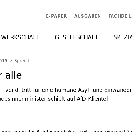
E-PAPER
AUSGABEN
FACHBEI
EWERKSCHAFT
GESELLSCHAFT
SPEZI
2019
Spezial
r alle
 ver.di tritt für eine humane Asyl- und Einwander
desinnenminister schielt auf AfD-Klientel
zgebung in der Bundesrepublik ist seit Jahren eine weitläu