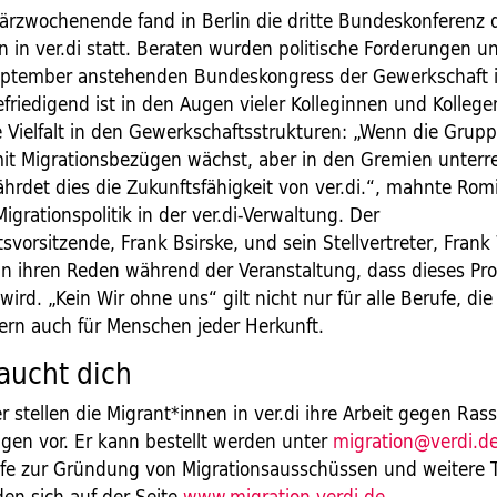
ärzwochenende fand in Berlin die dritte Bundeskonferenz 
n in ver.di statt. Beraten wurden politische Forderungen u
ptember anstehenden Bundeskongress der Gewerkschaft i
efriedigend ist in den Augen vieler Kolleginnen und Kolleg
 Vielfalt in den Gewerkschaftsstrukturen: „Wenn die Grup
mit Migrationsbezügen wächst, aber in den Gremien unterre
ährdet dies die Zukunftsfähigkeit von ver.di.“, mahnte Rom
Migrationspolitik in der ver.di-Verwaltung. Der
vorsitzende, Frank Bsirske, und sein Stellvertreter, Frank
 in ihren Reden während der Veranstaltung, dass dieses Pr
rd. „Kein Wir ohne uns“ gilt nicht nur für alle Berufe, die 
dern auch für Menschen jeder Herkunft.
raucht dich
r stellen die Migrant*innen in ver.di ihre Arbeit gegen Ra
ngen vor. Er kann bestellt werden unter
migration@verdi.d
fe zur Gründung von Migrationsausschüssen und weitere 
den sich auf der Seite
www.migration.verdi.de