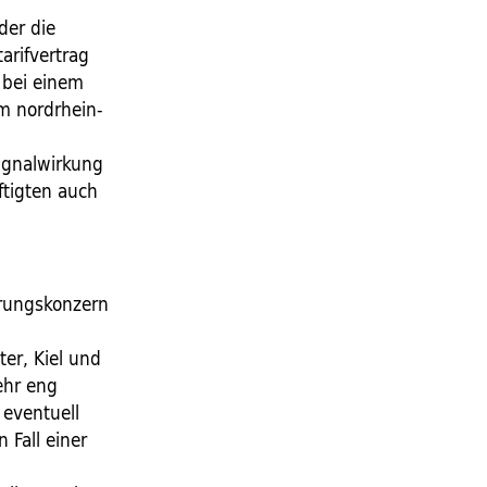
0
der die
arifvertrag
 bei einem
im nordrhein-
Signalwirkung
ftigten auch
erungskonzern
er, Kiel und
ehr eng
eventuell
 Fall einer