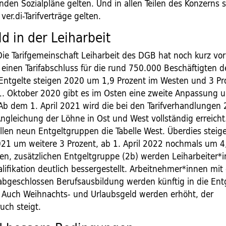
den Sozialpläne gelten. Und in allen Teilen des Konzerns 
ver.di-Tarifverträge gelten.
d in der Leiharbeit
ie Tarifgemeinschaft Leiharbeit des DGB hat noch kurz vor
einen Tarifabschluss für die rund 750.000 Beschäftigten de
e Entgelte steigen 2020 um 1,9 Prozent im Westen und 3 Pr
. Oktober 2020 gibt es im Osten eine zweite Anpassung 
 Ab dem 1. April 2021 wird die bei den Tarifverhandlungen
Angleichung der Löhne in Ost und West vollständig erreich
allen neun Entgeltgruppen die Tabelle West. Überdies steig
2021 um weitere 3 Prozent, ab 1. April 2022 nochmals um 4
uen, zusätzlichen Entgeltgruppe (2b) werden Leiharbeiter*
lifikation deutlich bessergestellt. Arbeitnehmer*innen mit 
 abgeschlossen Berufsausbildung werden künftig in die Ent
. Auch Weihnachts- und Urlaubsgeld werden erhöht, der
uch steigt.