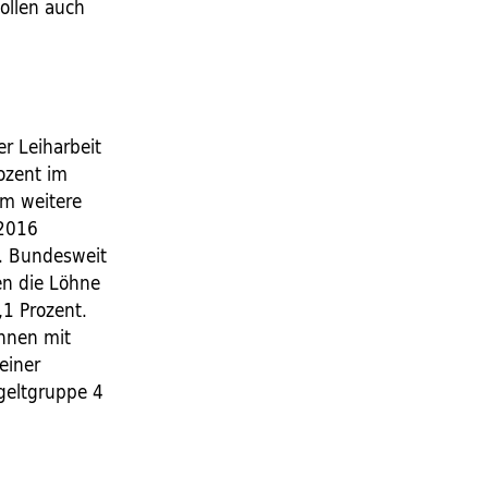
sollen auch
r Leiharbeit
ozent im
um weitere
 2016
t. Bundesweit
en die Löhne
,1 Prozent.
innen mit
einer
geltgruppe 4