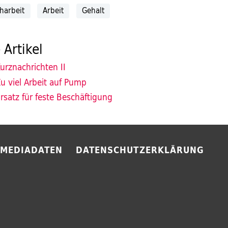
iharbeit
Arbeit
Gehalt
 Artikel
urznachrichten II
u viel Arbeit auf Pump
rsatz für feste Beschäftigung
MEDIADATEN
DATENSCHUTZERKLÄRUNG