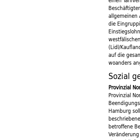
einen Tarifve
Beschäftigten
allgemeinen 
die Eingruppi
Einstiegsloh
westfälische
(Lidl/Kauflan
auf die gesa
woanders an
Sozial g
Provinzial N
Provinzial No
Beendigungsk
Hamburg soll
beschriebene
betroffene B
Veränderung 