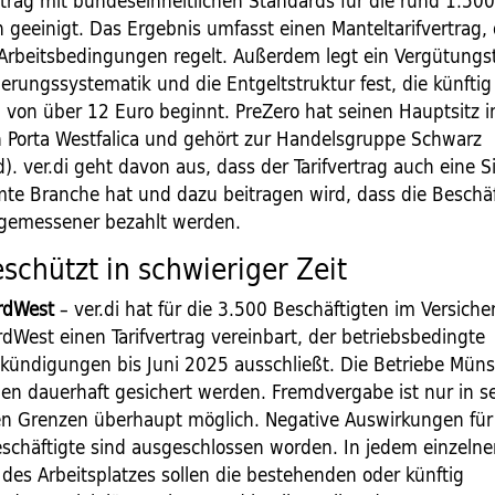
rtrag mit bundeseinheitlichen Standards für die rund 1.50
 geeinigt. Das Ergebnis umfasst einen Manteltarifvertrag, 
Arbeitsbedingungen regelt. Außerdem legt ein Vergütungst
erungssystematik und die Entgeltstruktur fest, die künftig
n von über 12 Euro beginnt. PreZero hat seinen Hauptsitz 
n Porta Westfalica und gehört zur Handelsgruppe Schwarz
d). ver.di geht davon aus, dass der Tarifvertrag auch eine 
mte Branche hat und dazu beitragen wird, dass die Beschä
gemessener bezahlt werden.
eschützt in schwieriger Zeit
ordWest
– ver.di hat für die 3.500 Beschäftigten im Versich
rdWest einen Tarifvertrag vereinbart, der betriebsbedingte
ündigungen bis Juni 2025 ausschließt. Die Betriebe Münst
en dauerhaft gesichert werden. Fremdvergabe ist nur in s
n Grenzen überhaupt möglich. Negative Auswirkungen für 
eschäftigte sind ausgeschlossen worden. In jedem einzelnen
des Arbeitsplatzes sollen die bestehenden oder künftig