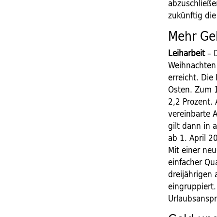
abzuschließen
zukünftig die 
Mehr Gel
Leiharbeit
– D
Weihnachten 
erreicht. Di
Osten. Zum 1
2,2 Prozent.
vereinbarte 
gilt dann in 
ab 1. April 
Mit einer ne
einfacher Qua
dreijährigen
eingruppiert
Urlaubsanspr