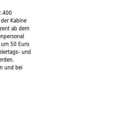
2.400
n der Kabine
ozent ab dem
enpersonal
d um 50 Euro
eiertags- und
erden.
n und bei