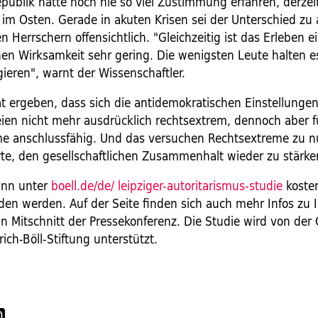
publik hätte noch nie so viel Zustimmung erfahren, derzei
im Osten. Gerade in akuten Krisen sei der Unterschied zu 
n Herrschern offensichtlich. "Gleichzeitig ist das Erleben e
en Wirksamkeit sehr gering. Die wenigsten Leute halten es 
ieren", warnt der Wissenschaftler.
at ergeben, dass sich die antidemokratischen Einstellunge
eien nicht mehr ausdrücklich rechtsextrem, dennoch aber f
e anschlussfähig. Und das versuchen Rechtsextreme zu n
rte, den gesellschaftlichen Zusammenhalt wieder zu stärk
ann unter
boell.de/de/ leipziger-autoritarismus-studie
koste
den werden. Auf der Seite finden sich auch mehr Infos zu 
n Mitschnitt der Pressekonferenz. Die Studie wird von der 
ich-Böll-Stiftung unterstützt.