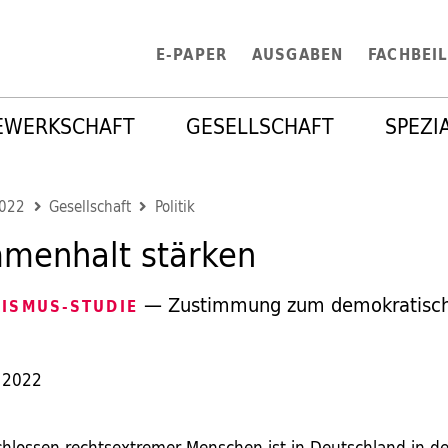
E-PAPER
AUSGABEN
FACHBEI
EWERKSCHAFT
GESELLSCHAFT
SPEZI
2022
Gesellschaft
Politik
menhalt stärken
— Zustimmung zum demokratisc
RISMUS-STUDIE
 2022
chlossen rechtsextremer Menschen ist in Deutschland in d