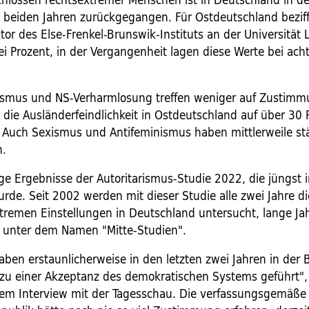
beiden Jahren zurückgegangen. Für Ostdeutschland beziffe
tor des Else-Frenkel-Brunswik-Instituts an der Universität L
ei Prozent, in der Vergangenheit lagen diese Werte bei ach
ismus und NS-Verharmlosung treffen weniger auf Zustimm
i die Ausländerfeindlichkeit in Ostdeutschland auf über 30 
 Auch Sexismus und Antifeminismus haben mittlerweile st
.
ge Ergebnisse der Autoritarismus-Studie 2022, die jüngst i
urde. Seit 2002 werden mit dieser Studie alle zwei Jahre di
tremen Einstellungen in Deutschland untersucht, lange Ja
ht unter dem Namen "Mitte-Studien".
aben erstaunlicherweise in den letzten zwei Jahren in der B
zu einer Akzeptanz des demokratischen Systems geführt",
nem Interview mit der Tagesschau. Die verfassungsgemäße