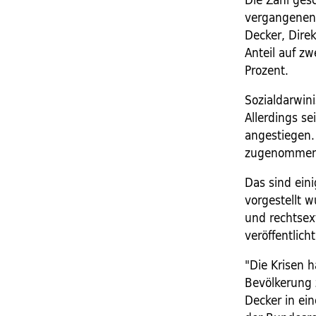
vergangenen 
Decker, Direk
Anteil auf zw
Prozent.
Sozialdarwin
Allerdings se
angestiegen.
zugenommen
Das sind eini
vorgestellt w
und rechtsex
veröffentlic
"Die Krisen h
Bevölkerung 
Decker in ei