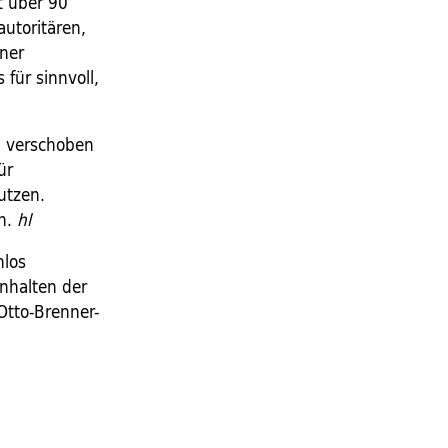
t über 90
autoritären,
iner
für sinnvoll,
n verschoben
ür
utzen.
en.
hl
nlos
Inhalten der
Otto-Brenner-