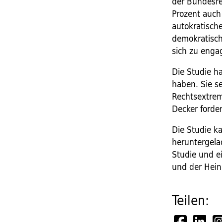
der Bundesre
Prozent auch 
autokratische
demokratisch
sich zu engag
Die Studie h
haben. Sie s
Rechtsextrem
Decker forde
Die Studie k
heruntergela
Studie und ei
und der Heinr
Teilen: