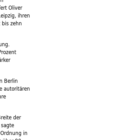
rt Oliver
eipzig, ihren
t bis zehn
ung.
Prozent
ärker
n Berlin
e autoritären
hre
reite der
 sagte
 Ordnung in