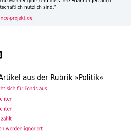
lche Männer gibt! Und dass ihre Erfahrungen auch
tschaftlich nützlich sind."
nce-projekt.de
Artikel aus der Rubrik »Politik«
icht sich für Fonds aus
ichten
ichten
 zählt
en werden ignoriert