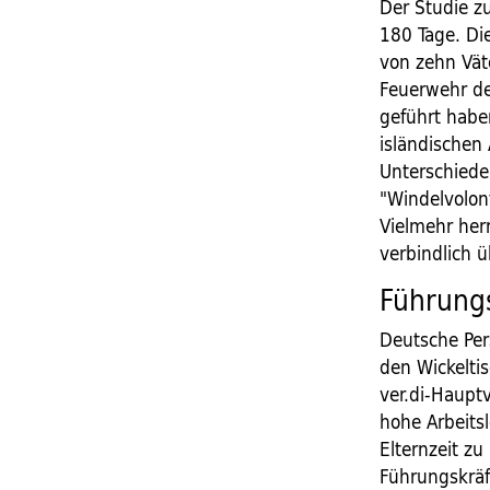
Der Studie z
180 Tage. Die
von zehn Väte
Feuerwehr de
geführt habe
isländischen 
Unterschiede
"Windelvolon
Vielmehr her
verbindlich 
Führungs
Deutsche Pers
den Wickelti
ver.di-Haupt
hohe Arbeitsl
Elternzeit zu
Führungskräf