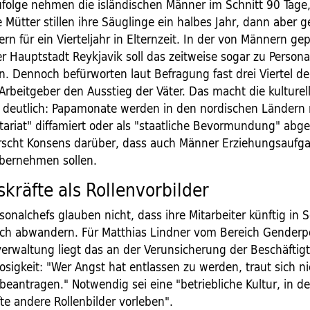
ufolge nehmen die isländischen Männer im Schnitt 90 Tage,
 Mütter stillen ihre Säuglinge ein halbes Jahr, dann aber
rn für ein Vierteljahr in Elternzeit. In der von Männern ge
r Hauptstadt Reykjavik soll das zeitweise sogar zu Person
n. Dennoch befürworten laut Befragung fast drei Viertel de
Arbeitgeber den Ausstieg der Väter. Das macht die kulturel
 deutlich: Papamonate werden in den nordischen Ländern n
tariat" diffamiert oder als "staatliche Bevormundung" abge
rscht Konsens darüber, dass auch Männer Erziehungsaufg
übernehmen sollen.
kräfte als Rollenvorbilder
onalchefs glauben nicht, dass ihre Mitarbeiter künftig in 
sch abwandern. Für Matthias Lindner vom Bereich Genderpol
verwaltung liegt das an der Verunsicherung der Beschäftig
osigkeit: "Wer Angst hat entlassen zu werden, traut sich ni
 beantragen." Notwendig sei eine "betriebliche Kultur, in d
te andere Rollenbilder vorleben".