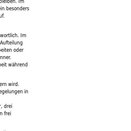
bleiben. Im
ein besonders
uf.
wortlich. Im
 Aufteilung
beiten oder
änner.
rbeit während
ern wird.
Regelungen in
, drei
 frei