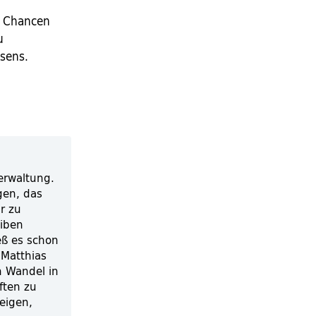
e Chancen
u
ssens.
verwaltung.
gen, das
r zu
eiben
eß es schon
 Matthias
n Wandel in
ften zu
zeigen,