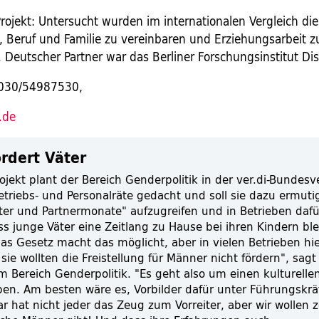
ojekt: Untersucht wurden im internationalen Vergleich di
 Beruf und Familie zu vereinbaren und Erziehungsarbeit z
Deutscher Partner war das Berliner Forschungsinstitut Di
. 030/54987530,
.de
ördert Väter
ojekt plant der Bereich Genderpolitik in der ver.di-Bundes
Betriebs- und Personalräte gedacht und soll sie dazu ermuti
er und Partnermonate" aufzugreifen und in Betrieben dafü
ss junge Väter eine Zeitlang zu Hause bei ihren Kindern bl
as Gesetz macht das möglicht, aber in vielen Betrieben hi
 sie wollten die Freistellung für Männer nicht fördern", sagt
m Bereich Genderpolitik. "Es geht also um einen kulturelle
ben. Am besten wäre es, Vorbilder dafür unter Führungskrä
r hat nicht jeder das Zeug zum Vorreiter, aber wir wollen 