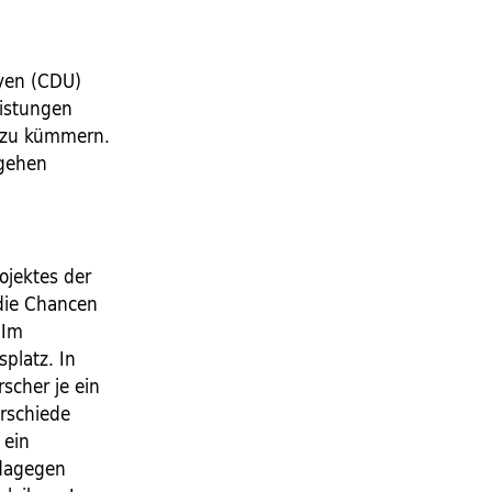
eyen (CDU)
eistungen
r zu kümmern.
 gehen
ojektes der
 die Chancen
 Im
platz. In
scher je ein
erschiede
 ein
 dagegen