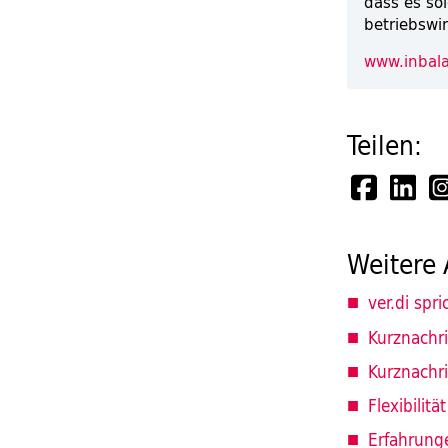
dass es so
betriebswir
www.inbala
Teilen:
Weitere 
ver.di spr
Kurznachr
Kurznachr
Flexibilität
Erfahrung