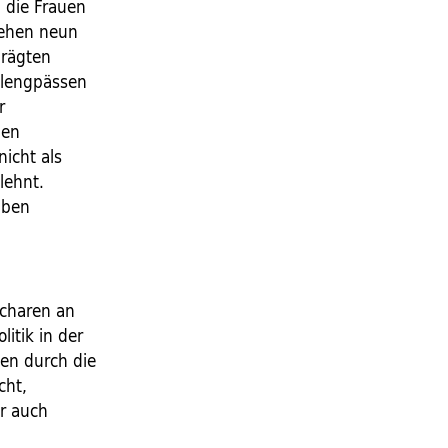
 die Frauen
 gehen neun
prägten
alengpässen
r
len
icht als
lehnt.
aben
Scharen an
itik in der
ten durch die
cht,
er auch