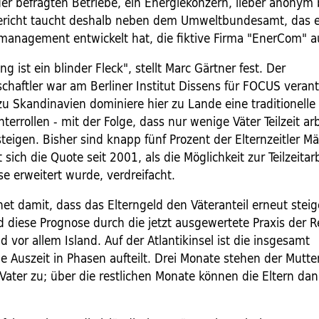
der befragten Betriebe, ein Energiekonzern, lieber anonym 
ericht taucht deshalb neben dem Umweltbundesamt, das 
tmanagement entwickelt hat, die fiktive Firma "EnerCom" a
ng ist ein blinder Fleck", stellt Marc Gärtner fest. Der
schaftler war am Berliner Institut Dissens für FOCUS verant
u Skandinavien dominiere hier zu Lande eine traditionelle
terrollen - mit der Folge, dass nur wenige Väter Teilzeit ar
steigen. Bisher sind knapp fünf Prozent der Elternzeitler M
sich die Quote seit 2001, als die Möglichkeit zur Teilzeita
e erweitert wurde, verdreifacht.
et damit, dass das Elterngeld den Väteranteil erneut steig
rd diese Prognose durch die jetzt ausgewertete Praxis der 
vor allem Island. Auf der Atlantikinsel ist die insgesamt
 Auszeit in Phasen aufteilt. Drei Monate stehen der Mutter
ater zu; über die restlichen Monate können die Eltern dann