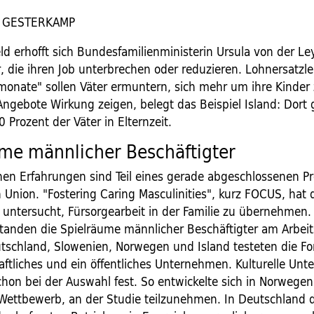
 GESTERKAMP
ld erhofft sich Bundesfamilienministerin Ursula von der L
 die ihren Job unterbrechen oder reduzieren. Lohnersatzl
monate" sollen Väter ermuntern, sich mehr um ihre Kinde
Angebote Wirkung zeigen, belegt das Beispiel Island: Dort
 Prozent der Väter in Elternzeit.
me männlicher Beschäftigter
chen Erfahrungen sind Teil eines gerade abgeschlossenen Pr
 Union. "Fostering Caring Masculinities", kurz FOCUS, hat
untersucht, Fürsorgearbeit in der Familie zu übernehmen.
standen die Spielräume männlicher Beschäftigter am Arbeits
tschland, Slowenien, Norwegen und Island testeten die For
aftliches und ein öffentliches Unternehmen. Kulturelle Unt
schon bei der Auswahl fest. So entwickelte sich in Norwegen
 Wettbewerb, an der Studie teilzunehmen. In Deutschland