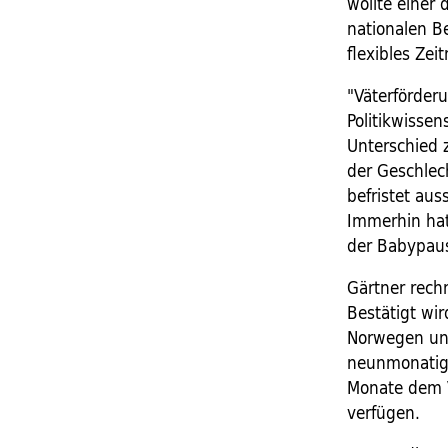
wollte einer 
nationalen B
flexibles Zei
"Väterförderu
Politikwissen
Unterschied z
der Geschlech
befristet aus
Immerhin hat 
der Babypaus
Gärtner rechn
Bestätigt wi
Norwegen und 
neunmonatige
Monate dem V
verfügen.