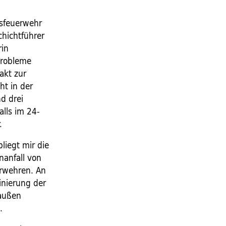
fsfeuerwehr
chichtführer
rin
Probleme
akt zur
cht in der
d drei
alls im 24-
.
liegt mir die
nanfall von
erwehren. An
inierung der
raußen
.