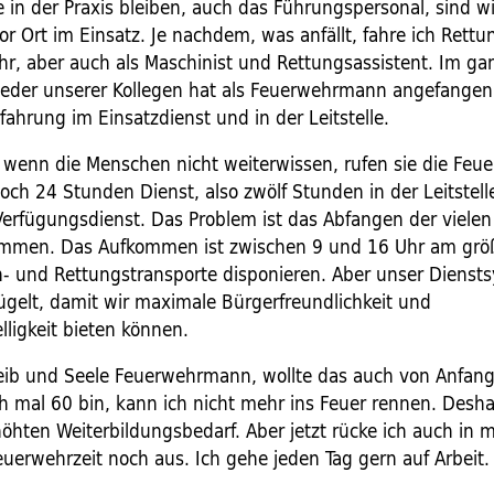
e in der Praxis bleiben, auch das Führungspersonal, sind w
r Ort im Einsatz. Je nachdem, was anfällt, fahre ich Rettu
r, aber auch als Maschinist und Rettungsassistent. Im g
Jeder unserer Kollegen hat als Feuerwehrmann angefangen
fahrung im Einsatzdienst und in der Leitstelle.
wenn die Menschen nicht weiterwissen, rufen sie die Feue
och 24 Stunden Dienst, also zwölf Stunden in der Leitstell
erfügungsdienst. Das Problem ist das Abfangen der vielen 
mmen. Das Aufkommen ist zwischen 9 und 16 Uhr am größt
- und Rettungstransporte disponieren. Aber unser Diensts
ügelt, damit wir maximale Bürgerfreundlichkeit und
lligkeit bieten können.
Leib und Seele Feuerwehrmann, wollte das auch von Anfan
h mal 60 bin, kann ich nicht mehr ins Feuer rennen. Desh
höhten Weiterbildungsbedarf. Aber jetzt rücke ich auch in 
Feuerwehrzeit noch aus. Ich gehe jeden Tag gern auf Arbeit.