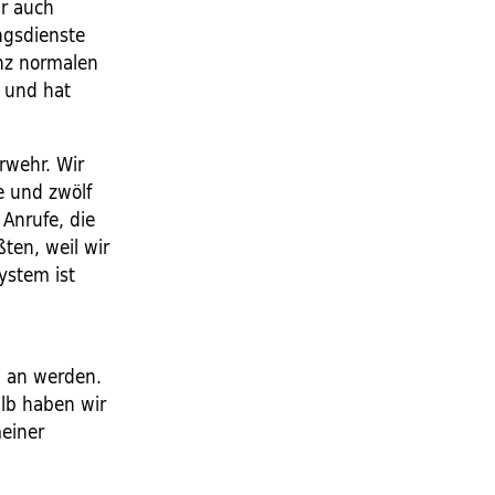
ir auch
ngsdienste
anz normalen
 und hat
rwehr. Wir
e und zwölf
Anrufe, die
en, weil wir
ystem ist
g an werden.
alb haben wir
meiner