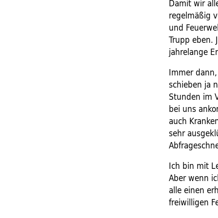
Damit wir all
regelmäßig vo
und Feuerweh
Trupp eben. 
jahrelange Er
Immer dann, 
schieben ja n
Stunden im V
bei uns anko
auch Kranken
sehr ausgekl
Abfrageschne
Ich bin mit 
Aber wenn ic
alle einen er
freiwilligen 