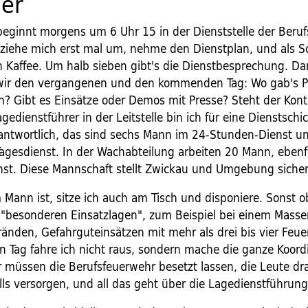
uer
beginnt morgens um 6 Uhr 15 in der Dienststelle der Beru
 ziehe mich erst mal um, nehme den Dienstplan, und als S
n Kaffee. Um halb sieben gibt's die Dienstbesprechung. Da
wir den vergangenen und den kommenden Tag: Wo gab's 
n? Gibt es Einsätze oder Demos mit Presse? Steht der Kont
Lagedienstführer in der Leitstelle bin ich für eine Dienstschi
erantwortlich, das sind sechs Mann im 24-Stunden-Dienst un
Tagesdienst. In der Wachabteilung arbeiten 20 Mann, ebenf
st. Diese Mannschaft stellt Zwickau und Umgebung sicher
Mann ist, sitze ich auch am Tisch und disponiere. Sonst ob
"besonderen Einsatzlagen", zum Beispiel bei einem Masse
Bränden, Gefahrguteinsätzen mit mehr als drei bis vier Feu
n Tag fahre ich nicht raus, sondern mache die ganze Koord
Wir müssen die Berufsfeuerwehr besetzt lassen, die Leute d
ls versorgen, und all das geht über die Lagedienstführung