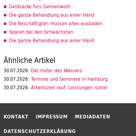
Geldsäcke fürs Gemeinwohl
Die ganze Behandlung aus einer Hand
Die Beschäftigten müssen alles ausbaden
Sparen bei den Schwächsten
Die ganze Behandlung aus einer Hand
Ähnliche Artikel
Der Hüter des Wassers
30.07.2026:
Termine und Seminare in Hamburg
30.07.2026:
Arbeitszeit rauf, Leistungen runter
30.07.2026:
KONTAKT
IMPRESSUM
MEDIADATEN
DATENSCHUTZERKLÄRUNG