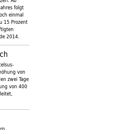
zen. Ab
ahres folgt
och einmal
zu 15 Prozent
ftigten
nde 2014.
ach
celsus-
erhöhung von
den zwei Tage
lung von 400
eitet,
ern