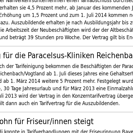
r Nahverkehrsunternehmen einen Tarifabschluss durchset
erhalten sie 4,5 Prozent mehr, ab Januar des kommenden J
 Erhöhung um 1,5 Prozent und zum 1. Juli 2014 kommen n
dazu. Auszubildende erhalten je nach Ausbildungsjahr bis 
e Arbeitszeit der Neubeschäftigten wird der der Altbeschä
und beträgt 39 Stunden pro Woche. Der Vertrag gilt bis E
 für die Paracelsus-Kliniken Reichenb
ch der Tarifeinigung bekommen die Beschäftigten der Para
eichenbach/Vogtland ab 1. Juli dieses Jahres eine Gehalts
d ab 1. März 2014 weitere 5 Prozent mehr. Festgelegt wur
, 30 Tage Jahresurlaub und für März 2013 eine Einmalzah
uli 2013 wird der Vertrag in den Konzerntarifvertrag übergel
gilt dann auch ein Tarifvertrag für die Auszubildenden.
ohn für Friseur/innen steigt
di konnte in Tarifverhandlungen mit der Friseurinnung Bay