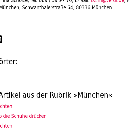
ina Scholze; Tel. 089 / 59 97 70, E-Mail:
bz.m@verdi.de
; 
k München, Schwanthalerstraße 64, 80336 München
rter:
Artikel aus der Rubrik »München«
ichten
o die Schuhe drücken
ichten