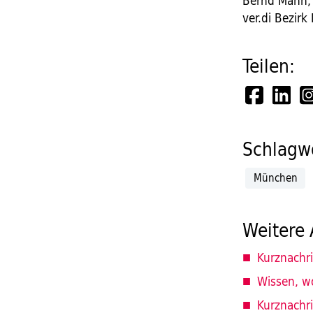
Bernd Mann, T
ver.di Bezir
Teilen:
Schlagwö
München
Weitere 
Kurznachr
Wissen, w
Kurznachr