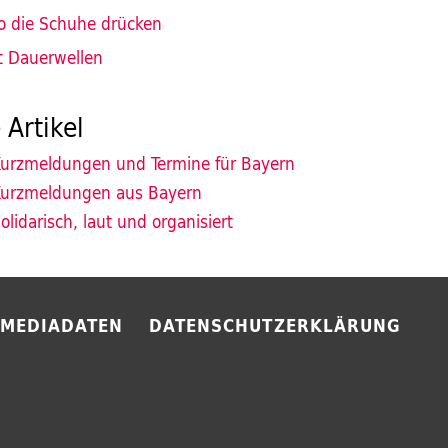
o die Schuhe drücken
t Dauerwellen
 Artikel
urzmeldungen und Termine für Bayern
urzmeldungen aus Bayern
olidarisch, laut und organisiert
MEDIADATEN
DATENSCHUTZERKLÄRUNG