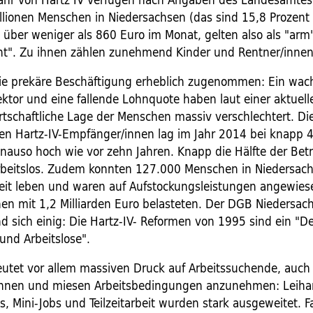
llionen Menschen in Niedersachsen (das sind 15,8 Prozent
 über weniger als 860 Euro im Monat, gelten also als "arm
t". Zu ihnen zählen zunehmend Kinder und Rentner/innen
ie prekäre Beschäftigung erheblich zugenommen: Ein wac
ektor und eine fallende Lohnquote haben laut einer aktuel
rtschaftliche Lage der Menschen massiv verschlechtert. Di
en Hartz-IV-Empfänger/innen lag im Jahr 2014 bei knapp
nauso hoch wie vor zehn Jahren. Knapp die Hälfte der Betro
arbeitslos. Zudem konnten 127.000 Menschen in Niedersach
beit leben und waren auf Aufstockungsleistungen angewies
 mit 1,2 Milliarden Euro belasteten. Der DGB Niedersa
nd sich einig: Die Hartz-IV- Reformen von 1995 sind ein "De
und Arbeitslose".
eutet vor allem massiven Druck auf Arbeitssuchende, auch
öhnen und miesen Arbeitsbedingungen anzunehmen: Leihar
bs, Mini-Jobs und Teilzeitarbeit wurden stark ausgeweitet. F