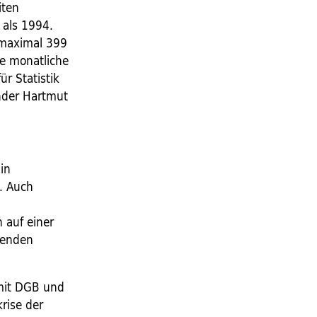
iten
 als 1994.
 maximal 399
se monatliche
r Statistik
ender Hartmut
in
1. Auch
 auf einer
menden
 mit DGB und
krise der