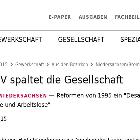
E-PAPER
AUSGABEN
FACHBEI
EWERKSCHAFT
GESELLSCHAFT
SPEZI
2015
Gewerkschaft
Aus den Bezirken
Niedersachsen/Brem
IV spaltet die Gesellschaft
— Reformen von 1995 ein "Desas
 NIEDERSACHSEN
e und Arbeitslose"
015
ahr von Hartz IV verfügen nach Angaben des Landesamtes f