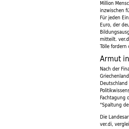
Million Mensc
inzwischen f
Für jeden Ei
Euro, der de
Bildungsausg
mitteilt. ver
Tölle forder
Armut i
Nach der Fina
Griechenland,
Deutschland 
Politikwisse
Fachtagung 
"Spaltung der
Die Landesar
ver.di, vergl