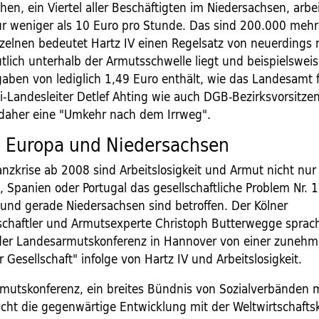
hen, ein Viertel aller Beschäftigten im Niedersachsen, arbe
ür weniger als 10 Euro pro Stunde. Das sind 200.000 mehr
nzelnen bedeutet Hartz IV einen Regelsatz von neuerdings
utlich unterhalb der Armutsschwelle liegt und beispielswei
aben von lediglich 1,49 Euro enthält, wie das Landesamt fü
.di-Landesleiter Detlef Ahting wie auch DGB-Bezirksvorsitz
n daher eine "Umkehr nach dem Irrweg".
n Europa und Niedersachsen
nzkrise ab 2008 sind Arbeitslosigkeit und Armut nicht nur 
 Spanien oder Portugal das gesellschaftliche Problem Nr. 
und gerade Niedersachsen sind betroffen. Der Kölner
nschaftler und Armutsexperte Christoph Butterwegge sprach
der Landesarmutskonferenz in Hannover von einer zuneh
 Gesellschaft" infolge von Hartz IV und Arbeitslosigkeit.
mutskonferenz, ein breites Bündnis von Sozialverbänden
eicht die gegenwärtige Entwicklung mit der Weltwirtschafts