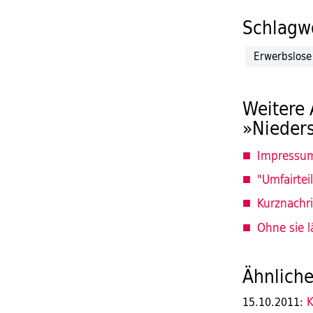
Schlagwö
Erwerbslose
Weitere 
»Nieder
Impressu
"Umfairtei
Kurznachr
Ohne sie l
Ähnliche
K
15.10.2011: