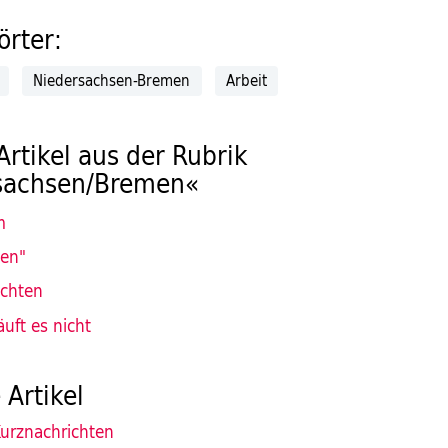
rter:
Niedersachsen-Bremen
Arbeit
Artikel aus der Rubrik
sachsen/Bremen«
m
len"
ichten
äuft es nicht
 Artikel
urznachrichten