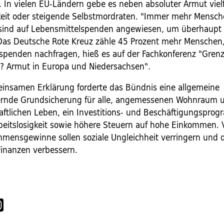
. In vielen EU-Ländern gebe es neben absoluter Armut viel
eit oder steigende Selbstmordraten. "Immer mehr Mensch
sind auf Lebensmittelspenden angewiesen, um überhaupt
Das Deutsche Rote Kreuz zähle 45 Prozent mehr Menschen
spenden nachfragen, hieß es auf der Fachkonferenz "Gren
t? Armut in Europa und Niedersachsen".
einsamen Erklärung forderte das Bündnis eine allgemeine
ernde Grundsicherung für alle, angemessenen Wohnraum u
aftlichen Leben, ein Investitions- und Beschäftigungspro
beitslosigkeit sowie höhere Steuern auf hohe Einkommen.
mensgewinne sollen soziale Ungleichheit verringern und d
 Finanzen verbessern.