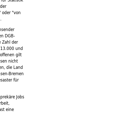
 der
" oder "von
.
hsender
len DGB-
e Zahl der
 413.000 und
ffenen gilt
sen nicht
en, die Land
chsen-Bremen
saster für
 prekäre Jobs
beit,
ast eine