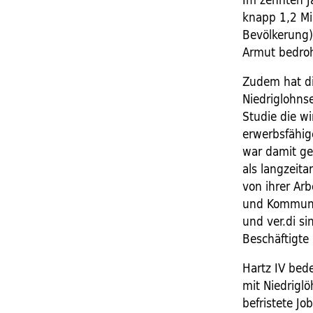
knapp 1,2 Mi
Bevölkerung)
Armut bedroh
Zudem hat d
Niedriglohns
Studie die wi
erwerbsfähig
war damit ge
als langzeit
von ihrer Ar
und Kommunen
und ver.di si
Beschäftigte 
Hartz IV bed
mit Niedrigl
befristete Jo