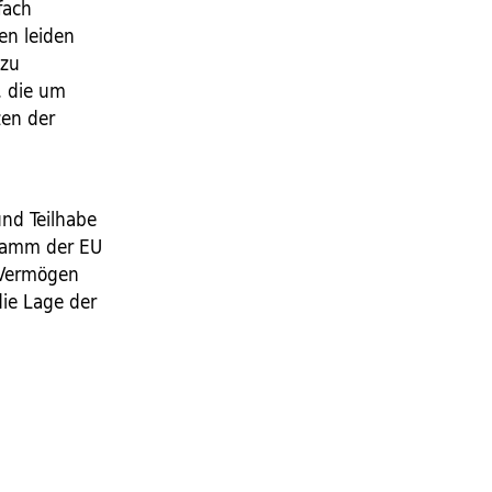
fach
en leiden
 zu
, die um
zen der
nd Teilhabe
gramm der EU
 Vermögen
ie Lage der