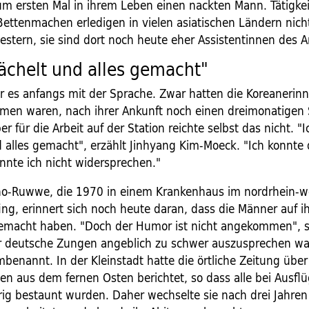
um ersten Mal in ihrem Leben einen nackten Mann. Tätigke
Bettenmachen erledigen in vielen asiatischen Ländern nich
stern, sie sind dort noch heute eher Assistentinnen des A
lächelt und alles gemacht"
r es anfangs mit der Sprache. Zwar hatten die Koreanerinn
men waren, nach ihrer Ankunft noch einen dreimonatigen
ber für die Arbeit auf der Station reichte selbst das nicht. "
d alles gemacht", erzählt Jinhyang Kim-Moeck. "Ich konnte
onnte ich nicht widersprechen."
-Ruwwe, die 1970 in einem Krankenhaus im nordrhein-we
ng, erinnert sich noch heute daran, dass die Männer auf ih
gemacht haben. "Doch der Humor ist nicht angekommen", sa
 deutsche Zungen angeblich zu schwer auszusprechen war
benannt. In der Kleinstadt hatte die örtliche Zeitung über
en aus dem fernen Osten berichtet, so dass alle bei Ausflü
rig bestaunt wurden. Daher wechselte sie nach drei Jahren