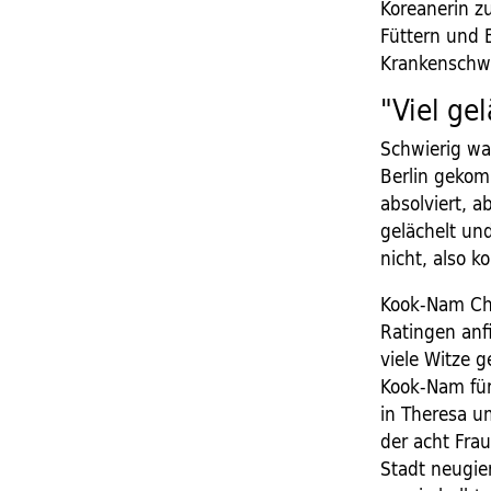
Koreanerin z
Füttern und 
Krankenschwe
"Viel ge
Schwierig wa
Berlin gekom
absolviert, a
gelächelt un
nicht, also k
Kook-Nam Cho
Ratingen anfi
viele Witze 
Kook-Nam für
in Theresa um
der acht Frau
Stadt neugie