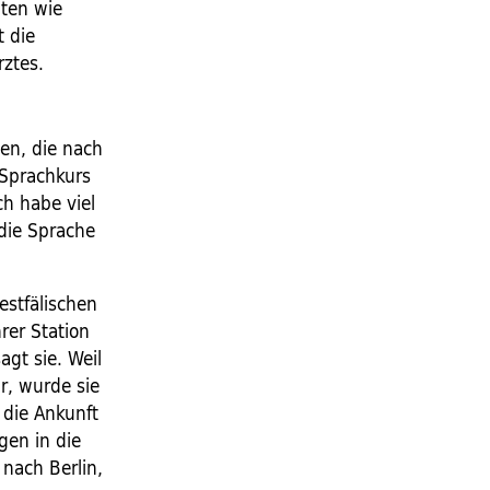
iten wie
t die
rztes.
en, die nach
 Sprachkurs
Ich habe viel
 die Sprache
stfälischen
rer Station
gt sie. Weil
, wurde sie
 die Ankunft
gen in die
 nach Berlin,