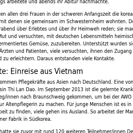
ags arbeitete und abends ihr Abitur nachmachte.
en allen drei Frauen in der schweren Anfangszeit die kore
 mit denen sie gemeinsam im Schwesternheim wohnten. D
erabend über Erlebtes und über ihr Heimweh reden; sie ma
Mut und versuchten, mit deutschen Lebensmitteln heimisc
fermentiertes Gemüse, zuzubereiten. Unterstützt wurden s
Ärzten und Patienten, viele versuchten, ihnen den Zugan
 zu erleichtern. Daraus entstanden viele Kontakte.
e: Einreise aus Vietnam
ommen Pflegekräfte aus Asien nach Deutschland. Eine von
sin Thi Lan Dao. Im September 2013 ist die gelernte Kran
lleg/innen nach Braunschweig gekommen, um bei der AWO 
ur Altenpflegerin zu machen. Für junge Menschen ist es in
beit zu finden, viele gehen ins Ausland. So arbeitet der M
iner Fabrik in Südkorea.
hatte sie zuvor mit rund 120 weiteren Teilnehmer/innen D