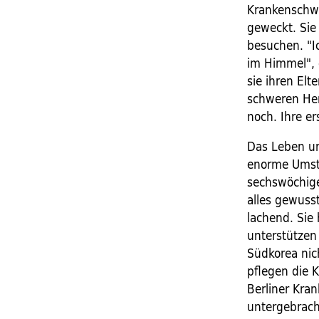
Krankenschwe
geweckt. Sie
besuchen. "I
im Himmel", e
sie ihren Elt
schweren Her
noch. Ihre er
Das Leben un
enorme Umste
sechswöchige
alles gewuss
lachend. Sie
unterstützen
Südkorea ni
pflegen die K
Berliner Kra
untergebrach