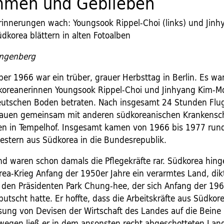
men und Geblieben
innerungen wach: Youngsook Rippel-Choi (links) und Jinh
dkorea blättern in alten Fotoalben
angenberg
er 1966 war ein trüber, grauer Herbsttag in Berlin. Es war
koreanerinnen Youngsook Rippel-Choi und Jinhyang Kim-
eutschen Boden betraten. Nach insgesamt 24 Stunden Flu
rauen gemeinsam mit anderen südkoreanischen Krankensc
n in Tempelhof. Insgesamt kamen von 1966 bis 1977 run
stern aus Südkorea in die Bundesrepublik.
nd waren schon damals die Pflegekräfte rar. Südkorea hin
ea-Krieg Anfang der 1950er Jahre ein verarmtes Land, dik
h den Präsidenten Park Chung-hee, der sich Anfang der 196
utscht hatte. Er hoffte, dass die Arbeitskräfte aus Südkor
ung von Devisen der Wirtschaft des Landes auf die Beine 
egen ließ er in dem ansonsten recht abgeschotteten Lan