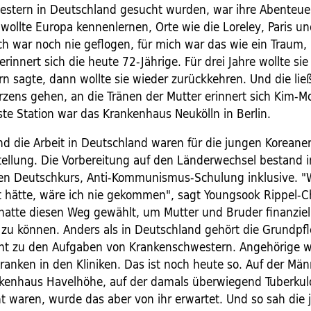
stern in Deutschland gesucht wurden, war ihre Abenteue
 wollte Europa kennenlernen, Orte wie die Loreley, Paris 
ch war noch nie geflogen, für mich war das wie ein Traum,
rinnert sich die heute 72-Jährige. Für drei Jahre wollte si
ern sagte, dann wollte sie wieder zurückkehren. Und die lie
zens gehen, an die Tränen der Mutter erinnert sich Kim-M
ste Station war das Krankenhaus Neukölln in Berlin.
d die Arbeit in Deutschland waren für die jungen Koreane
llung. Die Vorbereitung auf den Länderwechsel bestand 
n Deutschkurs, Anti-Kommunismus-Schulung inklusive. "
t hätte, wäre ich nie gekommen", sagt Youngsook Rippel-C
 hatte diesen Weg gewählt, um Mutter und Bruder finanziel
 zu können. Anders als in Deutschland gehört die Grundpfl
cht zu den Aufgaben von Krankenschwestern. Angehörige 
ranken in den Kliniken. Das ist noch heute so. Auf der Män
nkenhaus Havelhöhe, auf der damals überwiegend Tuberkul
t waren, wurde das aber von ihr erwartet. Und so sah die 