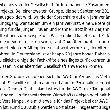
Teil eines von der Gesellschaft für Internationale Zusammen
Projekts. Bei einer zweiten Gruppe, die seit September 201
ausgebildet wird, wurde der Sprachkurs auf ein Jahr verlän
ungsgang war zudem um ein Jahr verkürzt, eine weitere g
ung für die jungen Frauen und Männer. Trotz ihres vierjähr
lte ihnen zum Beispiel das Wissen über Diabetes und Park
die in Vietnam selten seien, sagt Dao. Überhaupt ist dort
erheiten der Altenpflege nicht weit verbreitet, der Alters
Jahren, in Deutschland ist er knapp 20 Jahre höher. Daher h
vielleicht einige der Fachkräfte eines Tages zurückkehren u
Wissen in der alternden Gesellschaft anwenden können.
r der Gründe, aus denen sich die AWO für Azubis aus Viet
hat: Sie wollte nicht in anderen Ländern Personallücken re
len. Denn in Deutschland ist es für die AWO trotz Tarifgeha
 finden. "In finanzstärkeren Wirtschaftszweigen wird halt 
t Vera Kimpel, die mittlerweile für das Projekt bei der AWO
ch ist. Rund 50 Azubis werden dort aktuell insgesamt ausge