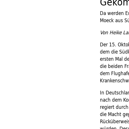
Gekom
Da werden Er
Moeck aus Sü
Von Heike L
Der 15. Oktob
dem die Süd
ersten Mal d
die beiden F
dem Flughafe
Krankenschwe
In Deutschla
nach dem Kor
regiert durc
die Macht gep
Rücküberweis
würden. Desw