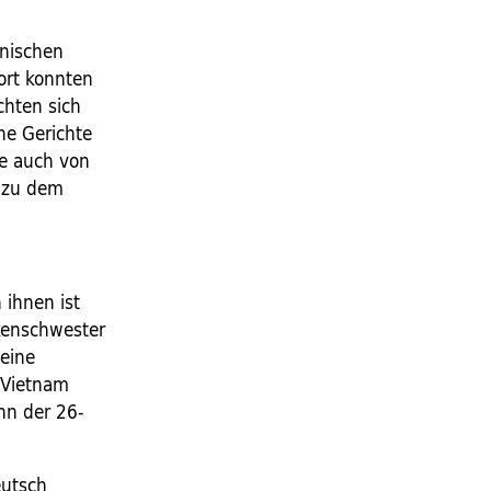
anischen
ort konnten
chten sich
he Gerichte
ie auch von
g zu dem
 ihnen ist
kenschwester
eine
 Vietnam
ann der 26-
eutsch