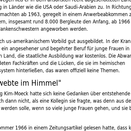
in Länder wie die USA oder Saudi-Arabien zu. In Richtun
 machten ab 1963, geregelt in einem Anwerbeabkommen 
rn, insgesamt rund 8.000 Bergleute den Anfang, ab 1966
rankenschwestern angeworben werden.
ch us-amerikanischem Vorbild gut ausgebildet. In der Kra
r ein angesehener und begehrter Beruf für junge Frauen i
en Land, die staatliche Ausbildung war kostenlos. Die Abw
deten Fachkräften und die Lücken, die sie im heimischen
ystem hinterließen, das waren offiziell keine Themen.
hwebte im Himmel"
g Kim-Moeck hatte sich keine Gedanken über entstehende
h dann nicht, als eine Kollegin sie fragte, was denn aus d
werden solle, wenn so viele junge Frauen gehen, und sie b
Sommer 1966 in einem Zeitungsartikel gelesen hatte, dass 