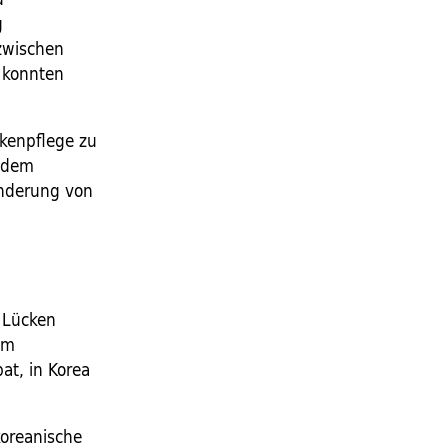
g
zwischen
 konnten
nkenpflege zu
n dem
anderung von
 Lücken
em
at, in Korea
koreanische