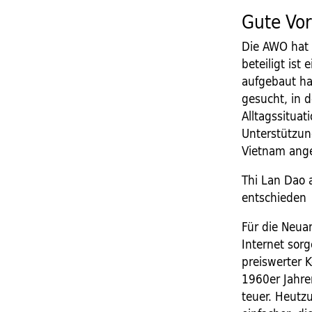
Gute Vo
Die AWO hat 
beteiligt ist
aufgebaut ha
gesucht, in 
Alltagssitua
Unterstützun
Vietnam ang
Thi Lan Dao 
entschieden
Für die Neu
Internet sor
preiswerter 
1960er Jahre
teuer. Heutz