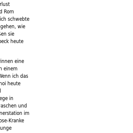
rlust
und Rom
 ich schwebte
e gehen, wie
ßen sie
oeck heute
rinnen eine
in einem
Wenn ich das
hoi heute
l
ege in
waschen und
nerstation im
ose-Kranke
junge