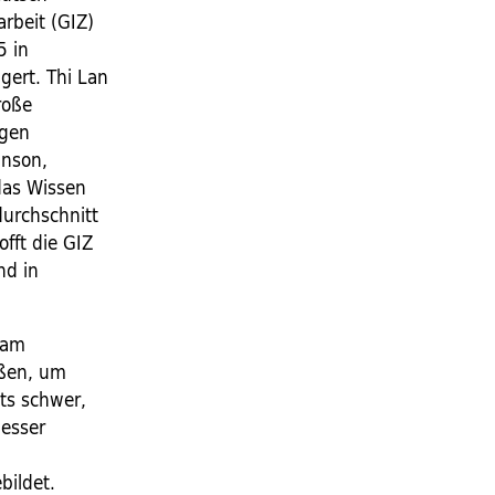
arbeit (GIZ)
5 in
gert. Thi Lan
roße
igen
inson,
 das Wissen
durchschnitt
offt die GIZ
nd in
nam
ißen, um
lts schwer,
besser
bildet.