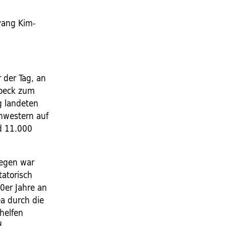
yang Kim-
 der Tag, an
Moeck zum
g landeten
hwestern auf
d 11.000
gegen war
tatorisch
0er Jahre an
ea durch die
helfen
d