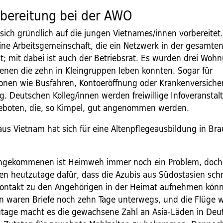
rbereitung bei der AWO
sich gründlich auf die jungen Vietnames/innen vorbereitet
 eine Arbeitsgemeinschaft, die ein Netzwerk in der gesamte
t; mit dabei ist auch der Betriebsrat. Es wurden drei Woh
denen die zehn in Kleingruppen leben konnten. Sogar für
tionen wie Busfahren, Kontoeröffnung oder Krankenversich
g. Deutschen Kolleg/innen werden freiwillige Infoveransta
eboten, die, so Kimpel, gut angenommen werden.
aus Vietnam hat sich für eine Altenpflegeausbildung in Br
angekommenen ist Heimweh immer noch ein Problem, doch
gen heutzutage dafür, dass die Azubis aus Südostasien sch
Kontakt zu den Angehörigen in der Heimat aufnehmen könn
n waren Briefe noch zehn Tage unterwegs, und die Flüge 
utage macht es die gewachsene Zahl an Asia-Läden in Deu