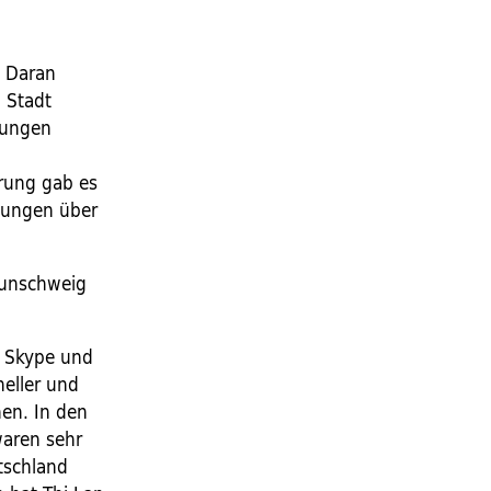
. Daran
n Stadt
nungen
erung gab es
ltungen über
aunschweig
 Skype und
neller und
en. In den
waren sehr
tschland