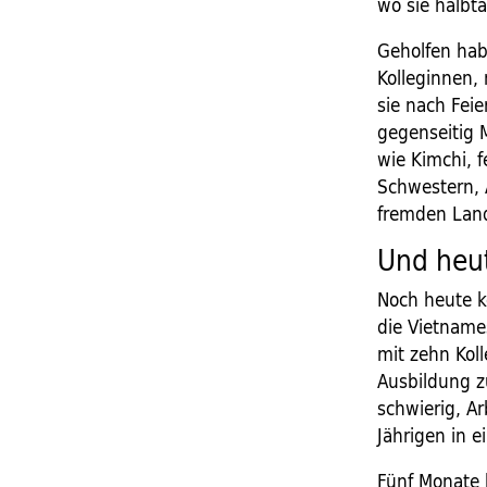
wo sie halbt
Geholfen hab
Kolleginnen,
sie nach Fei
gegenseitig 
wie Kimchi, 
Schwestern, 
fremden Land
Und heut
Noch heute k
die Vietname
mit zehn Ko
Ausbildung z
schwierig, Ar
Jährigen in e
Fünf Monate 