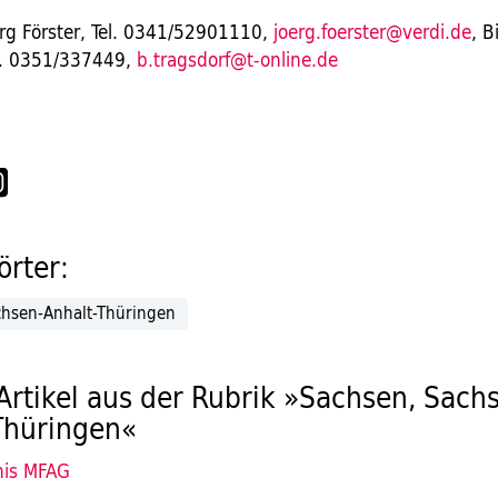
örg Förster, Tel. 0341/52901110,
joerg.foerster@verdi.de
, B
el. 0351/337449,
b.tragsdorf@t-online.de
rter:
hsen-Anhalt-Thüringen
Artikel aus der Rubrik »Sachsen, Sach
Thüringen«
nis MFAG