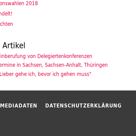
ionswahlen 2018
ndelt!
ichten
 Artikel
inberufung von Delegiertenkonferenzen
ermine in Sachsen, Sachsen-Anhalt, Thüringen
Lieber gehe ich, bevor ich gehen muss"
MEDIADATEN
DATENSCHUTZERKLÄRUNG