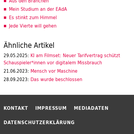
Aus den Branchen
Mein Studium an der EAdA
Es stinkt zum Himmel
Jede Vierte will gehen
Ähnliche Artikel
KI am Filmset: Neuer Tarifvertrag schützt
29.05.2025:
Schauspieler*innen vor digitalem Missbrauch
Mensch vor Maschine
21.06.2023:
Das wurde beschlossen
28.09.2023:
KONTAKT
IMPRESSUM
MEDIADATEN
DATENSCHUTZERKLÄRUNG