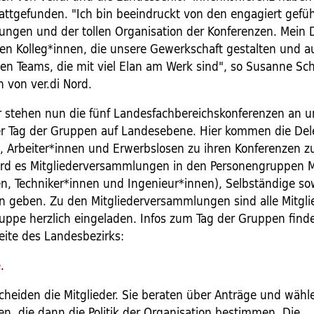
stattgefunden. "Ich bin beeindruckt von den engagiert gefü
ungen und der tollen Organisation der Konferenzen. Mein 
en Kolleg*innen, die unsere Gewerkschaft gestalten und 
en Teams, die mit viel Elan am Werk sind", so Susanne Sch
n von ver.di Nord.
stehen nun die fünf Landesfachbereichskonferenzen an 
 Tag der Gruppen auf Landesebene. Hier kommen die Dele
 Arbeiter*innen und Erwerbslosen zu ihren Konferenzen
rd es Mitgliederversammlungen in den Personengruppen 
en, Techniker*innen und Ingenieur*innen), Selbständige so
n geben. Zu den Mitgliederversammlungen sind alle Mitgli
ruppe herzlich eingeladen. Infos zum Tag der Gruppen finde
eite des Landesbezirks:
e
.
scheiden die Mitglieder. Sie beraten über Anträge und wähl
en, die dann die Politik der Organisation bestimmen. Die