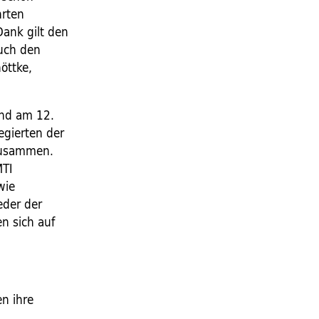
hrten
Dank gilt den
auch den
öttke,
und am 12.
gierten der
 zusammen.
MTI
wie
eder der
n sich auf
en ihre