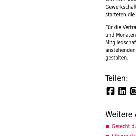
Gewerkschafts
starteten di
Für die Vert
und Monaten 
Mitgliedscha
anstehenden z
gestalten.
Teilen:
Weitere 
Gerecht du