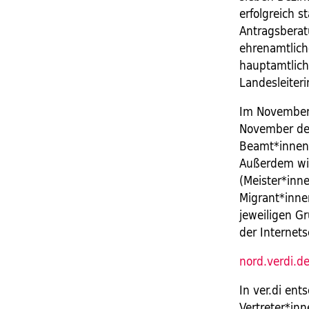
erfolgreich 
Antragsberat
ehrenamtlich
hauptamtlich
Landesleiteri
Im November 
November der
Beamt*innen,
Außerdem wi
(Meister*inn
Migrant*inne
jeweiligen G
der Internets
nord.verdi.d
In ver.di ent
Vertreter*inn