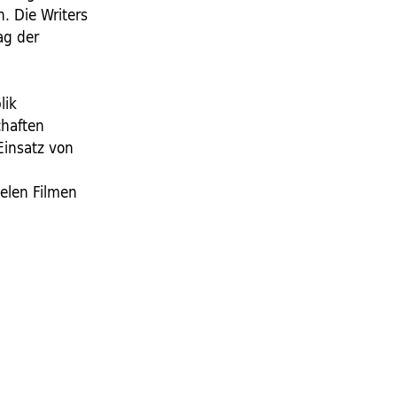
. Die Writers
ag der
lik
chaften
Einsatz von
ielen Filmen