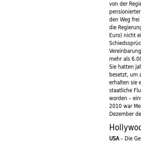
von der Regi
pensionierte
den Weg frei
die Regierun
Euro) nicht 
Schiedssprüc
Vereinbarung
mehr als 6.0
Sie hatten j
besetzt, um 
erhalten sie
staatliche Fl
worden – eins
2010 war Mex
Dezember den
Hollywo
USA
– Die Ge