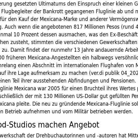
erung gesetzten Ultimatums den Einspruch einer kleinen 
r Flugbegleiter der Bankrott gegangenen Fluglinie ab und 
 für den Kauf der Mexicana-Marke und anderer Vermögens
g. Auch wenn die angebotenen 817 Millionen Pesos (rund 4
einmal 10 Prozent dessen ausmachen, was den Ex-Beschäft
hen zusteht, stimmten die verschiedenen Gewerkschaften
 zu. Damit findet der nunmehr 13 Jahre andauernde Arbei
00 früheren Mexicana-Angestellten ein halbwegs versöhnli
ahrelang einen Abschnitt im internationalen Flughafen von 
auf ihre Lage aufmerksam zu machen (ver.di publik 04_20
 einen Teil ihrer ausstehenden Abfindungen und Pensionen.
uglinie Mexicana war 2005 für einen Bruchteil ihres Wertes p
chließlich der mit 130 Millionen US-Dollar gut gefüllten P
icana pleite. Die neu zu gründende Mexicana-Fluglinie sol
 Betrieb aufnehmen und vom Militär betrieben werden.
od-Studios machen Angebot
werkschaft der Drehbuchautorinnen und -autoren hat Mitt