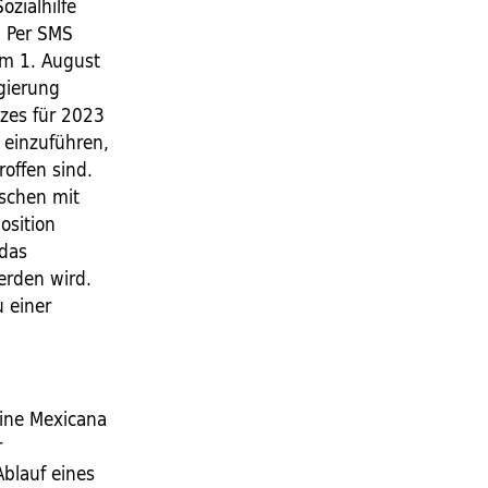
zialhilfe
. Per SMS
um 1. August
egierung
zes für 2023
 einzuführen,
offen sind.
nschen mit
osition
 das
erden wird.
 einer
line Mexicana
r
Ablauf eines