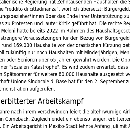
italienische Regierung hat Zehntausenden Haushalten die So
ie "reddito di cittadinanza", wörtlich übersetzt: Bürgergeld
ungsbezieher*innen über das Ende ihrer Unterstützung z
as zu Protesten und lauter Kritik geführt hat. Die rechte R
a Meloni hatte bereits 2022 im Rahmen des Haushaltsgeset
 strengere Voraussetzungen für den Bezug von Bürgergeld
rund 169.000 Haushalte von der drastischen Kürzung betr
oll zukünftig nur noch Haushalten mit Minderjährigen, Me
n oder Senioren über 65 Jahren gewährt werden. Die Opp
iner "sozialen Katastrophe". Es wird zudem erwartet, dass
m Spätsommer für weitere 80.000 Haushalte ausgesetzt w
haft Unione Sindacale di Base hat für den 2. September zu
emonstration aufgerufen.
 erbitterter Arbeitskampf
ahre nach ihrem Verschwinden feiert die altehrwürdige Air
ein Comeback. Zugleich endet ein ebenso langer, erbitterte
 Ein Arbeitsgericht in Mexiko-Stadt lehnte Anfang Juli mit 