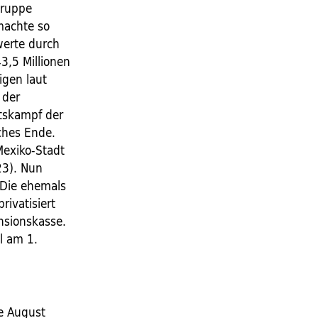
Gruppe
machte so
werte durch
3,5 Millionen
igen laut
 der
tskampf der
ches Ende.
Mexiko-Stadt
23). Nun
 Die ehemals
rivatisiert
ensionskasse.
l am 1.
e August