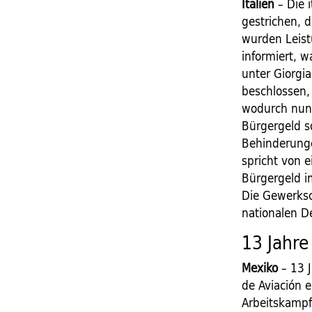
Italien
– Die 
gestrichen, d
wurden Leist
informiert, w
unter Giorgi
beschlossen,
wodurch nun 
Bürgergeld s
Behinderunge
spricht von e
Bürgergeld i
Die Gewerksc
nationalen D
13 Jahre
Mexiko
– 13 J
de Aviación 
Arbeitskampf.