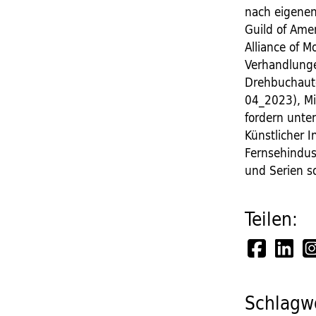
nach eigenen
Guild of Ame
Alliance of M
Verhandlunge
Drehbuchauto
04_2023), Mi
fordern unte
Künstlicher I
Fernsehindust
und Serien s
Teilen:
Schlagwö