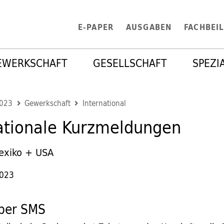
E-PAPER
AUSGABEN
FACHBEI
EWERKSCHAFT
GESELLSCHAFT
SPEZI
2023
Gewerkschaft
International
ationale Kurzmeldungen
Mexiko + USA
2023
 per SMS